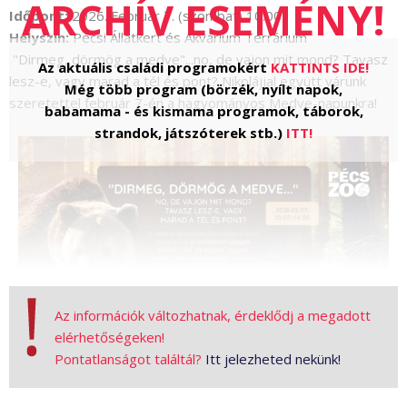
Időpont:
2026. Február 7. (szombat) 10:00
Helyszín:
Pécsi Állatkert és Akvárium Terrárium
"Dirmeg, dörmög a medve"...no, de vajon mit mond? Tavasz
Az aktuális családi programokért
KATTINTS IDE!
lesz-e, vagy marad a tél és pont? Nikolájjal együtt várunk
Még több program (börzék, nyílt napok,
szeretettel február 7-én a hagyományos Medve-napunkra!
babamama - és kismama programok, táborok,
strandok, játszóterek stb.)
ITT!
Az információk változhatnak, érdeklődj a megadott
elérhetőségeken!
Pontatlanságot találtál?
Itt jelezheted nekünk!
Hozz magaddal még egy embert!
Program: