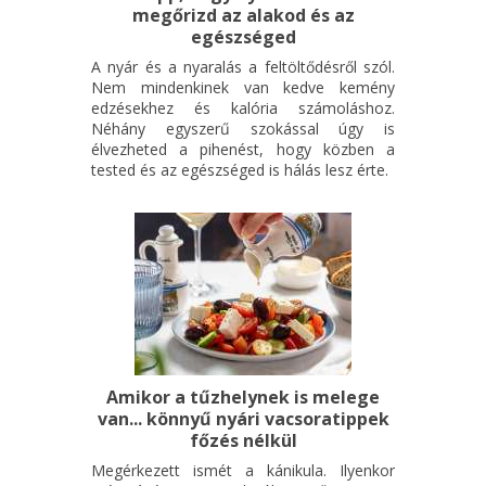
megőrizd az alakod és az
választ megleltél, add le a megoldásokat az Oktatóteremben,
egészséged
hogy részt vehess a sorsoláson, ahol egy értékes, izgalmas
A nyár és a nyaralás a feltöltődésről szól.
nyereményt sorsolunk ki.
Nem mindenkinek van kedve kemény
edzésekhez és kalória számoláshoz.
További részletek hamarosan!
Néhány egyszerű szokással úgy is
élvezheted a pihenést, hogy közben a
A medve jelmezben/álarcban érkező látogatók a kombinált
tested és az egészséged is hálás lesz érte.
jegyek árából 10%, az egyéni jegyek árából 20%
kedvezményt kapnak.
Amikor a tűzhelynek is melege
van... könnyű nyári vacsoratippek
főzés nélkül
Megérkezett ismét a kánikula. Ilyenkor