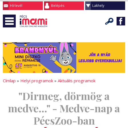
Hírlevél
Belépés
Lakhely
Címlap
»
Helyi programok
»
Aktuális programok
"Dirmeg, dörmög a
medve..." - Medve-nap a
PécsZoo-ban