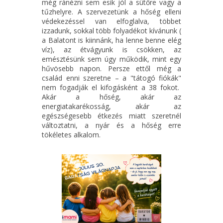
még ránézni sem esik jól a sütőre vagy a
tűzhelyre. A szervezetünk a hőség elleni
védekezéssel van elfoglalva, többet
izzadunk, sokkal több folyadékot kívánunk (
a Balatont is kiinnánk, ha lenne benne elég
víz), az étvágyunk is csökken, az
emésztésünk sem úgy működik, mint egy
hűvösebb napon. Persze ettől még a
család enni szeretne – a "tátogó fiókák"
nem fogadják el kifogásként a 38 fokot.
Akár a hőség, akár az
energiatakarékosság, akár az
egészségesebb étkezés miatt szeretnél
változtatni, a nyár és a hőség erre
tökéletes alkalom.