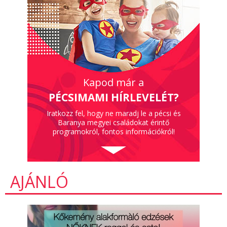
Kapod már a
PÉCSIMAMI HÍRLEVELÉT?
Iratkozz fel, hogy ne maradj le a pécsi és
Baranya megyei családokat érintő
programokról, fontos információkról!
AJÁNLÓ