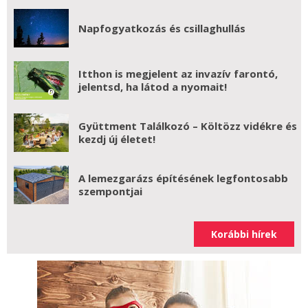
Napfogyatkozás és csillaghullás
Itthon is megjelent az invazív farontó,
jelentsd, ha látod a nyomait!
Gyüttment Találkozó – Költözz vidékre és
kezdj új életet!
A lemezgarázs építésének legfontosabb
szempontjai
Korábbi hírek