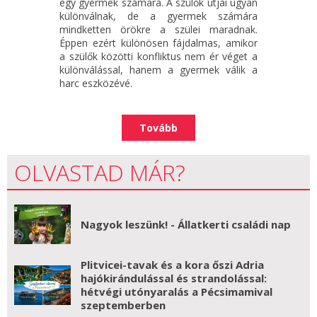
egy gyermek számára. A szülők útjai ugyan
különválnak, de a gyermek számára
mindketten örökre a szülei maradnak.
Éppen ezért különösen fájdalmas, amikor
a szülők közötti konfliktus nem ér véget a
különválással, hanem a gyermek válik a
harc eszközévé.
Tovább
OLVASTAD MÁR?
Nagyok leszünk! - Állatkerti családi nap
Plitvicei-tavak és a kora őszi Adria
hajókirándulással és strandolással:
hétvégi utónyaralás a Pécsimamival
szeptemberben