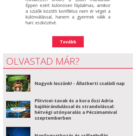
Éppen ezért különösen fájdalmas, amikor
a szülők közötti konfliktus nem ér véget a
különválással, hanem a gyermek válik a
harc eszközévé.
Tovább
OLVASTAD MÁR?
Nagyok leszünk! - Állatkerti családi nap
Plitvicei-tavak és a kora őszi Adria
hajókirándulással és strandolással:
hétvégi utónyaralás a Pécsimamival
szeptemberben
Napfogyatkozás és csillaghullás