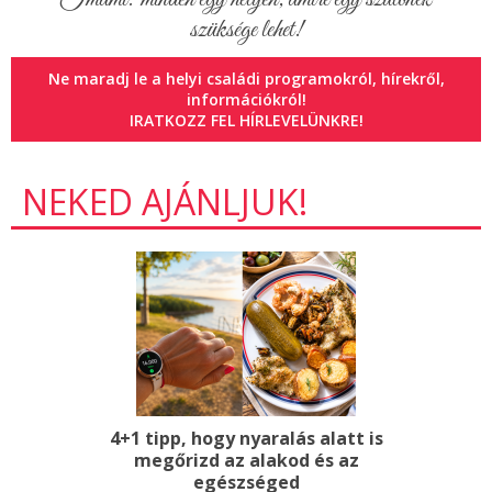
Imami: minden egy helyen, amire egy szülőnek
Jegyvásárlás
szüksége lehet!
Ne maradj le a helyi családi programokról, hírekről,
információkról!
IRATKOZZ FEL HÍRLEVELÜNKRE!
NEKED AJÁNLJUK!
4+1 tipp, hogy nyaralás alatt is
megőrizd az alakod és az
egészséged