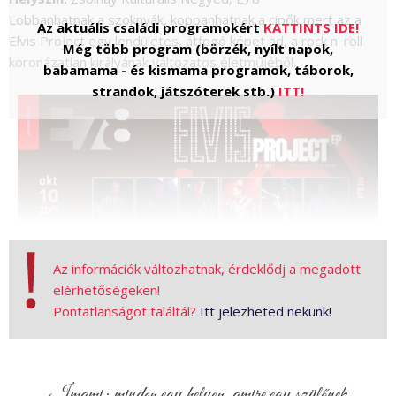
Lobbanhatnak a szoknyák, koppanhatnak a cipők mert az a
Az aktuális családi programokért
KATTINTS IDE!
Elvis Project egy lendületes, átfogó képet ad, a rock n' roll
Még több program (börzék, nyílt napok,
koronázatlan királyának változatos életműjéből.
babamama - és kismama programok, táborok,
strandok, játszóterek stb.)
ITT!
Az információk változhatnak, érdeklődj a megadott
elérhetőségeken!
A közel két órás koncerten a zenekar ezúttal fúvós szekcióval
Pontatlanságot találtál?
Itt jelezheted nekünk!
is kiegészül, hogy az ismert dalok a lehető legautentikusabban
szólaljanak meg a korai 50-es évektől, egészen a 70-es évek
Las Vegasáig!