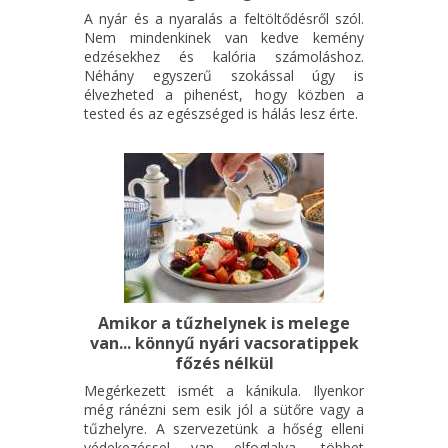
A nyár és a nyaralás a feltöltődésről szól.
Nem mindenkinek van kedve kemény
edzésekhez és kalória számoláshoz.
Néhány egyszerű szokással úgy is
élvezheted a pihenést, hogy közben a
tested és az egészséged is hálás lesz érte.
Amikor a tűzhelynek is melege
van... könnyű nyári vacsoratippek
főzés nélkül
Megérkezett ismét a kánikula. Ilyenkor
még ránézni sem esik jól a sütőre vagy a
tűzhelyre. A szervezetünk a hőség elleni
védekezéssel van elfoglalva, többet