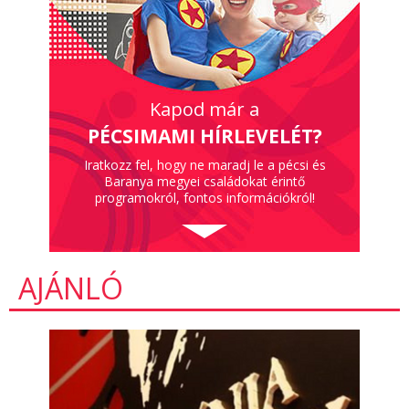
Kapod már a
PÉCSIMAMI HÍRLEVELÉT?
Iratkozz fel, hogy ne maradj le a pécsi és
Baranya megyei családokat érintő
programokról, fontos információkról!
AJÁNLÓ