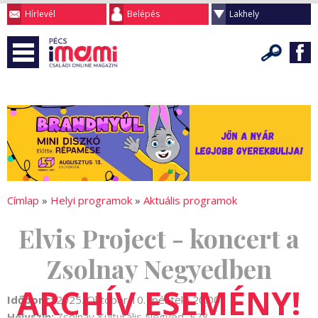
Hírlevél
Belépés
Lakhely
Címlap
»
Helyi programok
»
Aktuális programok
Elvis Project - koncert a
Zsolnay Negyedben
Időpont:
2025. Október 10. (péntek) 20:00
Helyszín:
Zsolnay Kulturális Negyed, E78