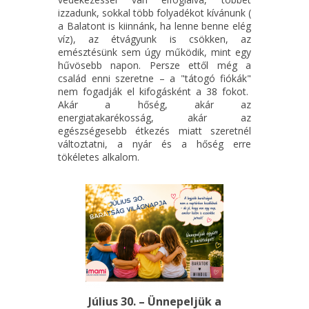
izzadunk, sokkal több folyadékot kívánunk (
a Balatont is kiinnánk, ha lenne benne elég
víz), az étvágyunk is csökken, az
emésztésünk sem úgy működik, mint egy
hűvösebb napon. Persze ettől még a
család enni szeretne – a "tátogó fiókák"
nem fogadják el kifogásként a 38 fokot.
Akár a hőség, akár az
energiatakarékosság, akár az
egészségesebb étkezés miatt szeretnél
változtatni, a nyár és a hőség erre
tökéletes alkalom.
Július 30. – Ünnepeljük a