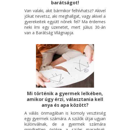
barátságot!
Van valaki, akit bármikor felhívhatsz? Akivel
jókat nevetsz, aki meghallgat, vagy akivel a
gyerekeitek együtt nőnek fel? Ma érdemes
neki írni egy üzenetet, mert július 30-án
van a Barátság Világnapja.
Mi történik a gyermek lelkében,
amikor úgy érzi, választania kell
anya és apa között?
A válás önmagában is komoly veszteség
egy gyermek számára. A szülők útjai ugyan
különválnak, de a gyermek számára
mindketten örökre a szülei maradnak.