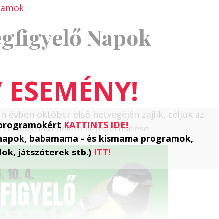
gramok
gfigyelő Napok
évben október első hétvégéjén zajlik, céljuk az
i programokért
KATTINTS IDE!
a természetvédelem népszerűsítése.
 napok, babamama - és kismama programok,
ok, játszóterek stb.)
ITT!