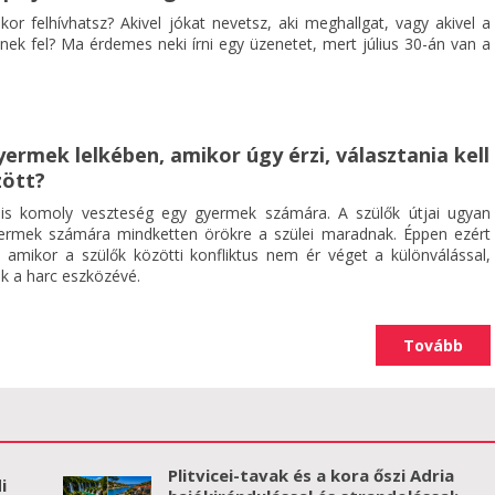
ikor felhívhatsz? Akivel jókat nevetsz, aki meghallgat, vagy akivel a
nek fel? Ma érdemes neki írni egy üzenetet, mert július 30-án van a
yermek lelkében, amikor úgy érzi, választania kell
zött?
s komoly veszteség egy gyermek számára. A szülők útjai ugyan
yermek számára mindketten örökre a szülei maradnak. Éppen ezért
 amikor a szülők közötti konfliktus nem ér véget a különválással,
k a harc eszközévé.
Tovább
Plitvicei-tavak és a kora őszi Adria
i