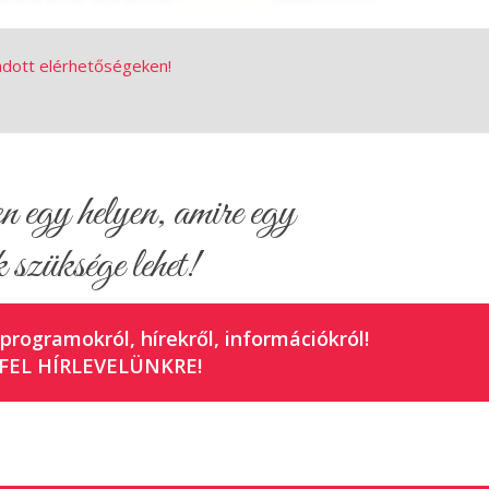
adott elérhetőségeken!
egy helyen, amire egy
el segítse a nemzetközi adatgyűjtést!
 szüksége lehet!
 programokról, hírekről, információkról!
rűzés, madármegfigyelés és lehetőség, hogy
FEL HÍRLEVELÜNKRE!
yas lakóit.
 3946
gát fenntartjuk.
mészetvédelmi akciójának és járulj hozzá a