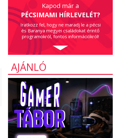
Kapod már a
PÉCSIMAMI HÍRLEVELÉT?
Iratkozz fel, hogy ne maradj le a pécsi
és Baranya megyei családokat érintő
programokról, fontos információkról!
AJÁNLÓ