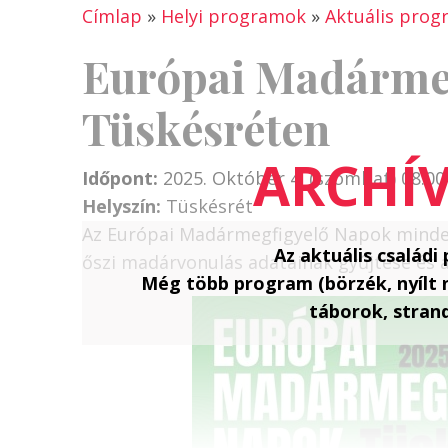
Címlap
»
Helyi programok
»
Aktuális pro
Európai Madárme
Tüskésréten
Időpont:
2025. Október 4. (szombat) 08:00
Helyszín:
Tüskésrét
Az Európai Madármegfigyelő Napok minden 
Az aktuális család
őszi madárvonulás adatainak gyűjtése és 
Még több program (börzék, nyílt
táborok, strand