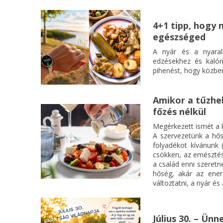
madárvonulás felméréséhez!
4+1 tipp, hogy 
egészséged
A nyár és a nyaral
edzésekhez és kalór
pihenést, hogy közben
Amikor a tűzhel
főzés nélkül
Megérkezett ismét a k
A szervezetünk a hős
folyadékot kívánunk 
csökken, az emészté
a család enni szeretn
hőség, akár az ener
változtatni, a nyár és
Július 30. – Ün