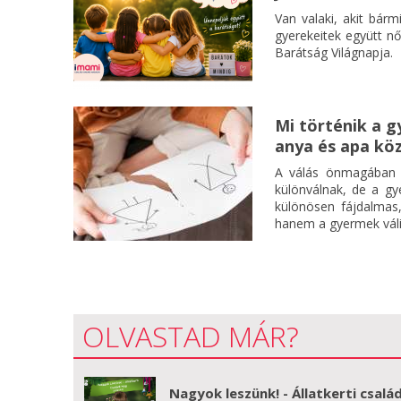
Van valaki, akit bárm
gyerekeitek együtt nő
Barátság Világnapja.
Mi történik a g
anya és apa kö
A válás önmagában i
különválnak, de a g
különösen fájdalmas,
hanem a gyermek váli
OLVASTAD MÁR?
Nagyok leszünk! - Állatkerti család