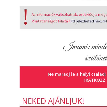
Az információk változhatnak, érdeklődj a meg
Pontatlanságot találtál?
Itt jelezheted nekünk!
Imami: minden 
Bárki csatlakozhat, hogy megfigyeléseiv
szülőnek
Helyszín:
Tüskésrét
Időpont:
2025. október 4., 8:00–16:00
Ne maradj le a helyi családi
Vár Rád egy különleges élmény: madárgyű
IRATKOZZ 
testközelből ismerd meg a Tüskésrét szárn
További információ:
Kiss János – 06 20 350
A program időjárásfüggő, a változtatás jo
NEKED AJÁNLJUK!
Légy részese Európa egyik legnagyobb ter