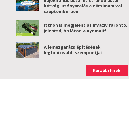
hajókirándulással és strandolással:
hétvégi utónyaralás a Pécsimamival
szeptemberben
Itthon is megjelent az invazív farontó,
jelentsd, ha látod a nyomait!
A lemezgarázs építésének
legfontosabb szempontjai
Korábbi hírek