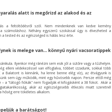
nyaralás alatt is megőrizd az alakod és az
ás a feltöltődésről szól. Nem mindenkinek van kedve kemény
ia számoláshoz. Néhány egyszerű szokással úgy is élvezheted a
 a tested és az egészséged is hálás lesz érte.
ynek is melege van... könnyű nyári vacsoratippek
ánikula. Ilyenkor még ránézni sem esik jól a sütőre vagy a tűzhelyre.
ég elleni védekezéssel van elfoglalva, többet izzadunk, sokkal több
( a Balatont is kiinnánk, ha lenne benne elég víz), az étvágyunk is
sünk sem úgy működik, mint egy hűvösebb napon. Persze ettől még
e – a "tátogó fiókák" nem fogadják el kifogásként a 38 fokot. Akár a
giatakarékosság, akár az egészségesebb étkezés miatt szeretnél
 a hőség erre tökéletes alkalom.
nepeljük a barátságot!