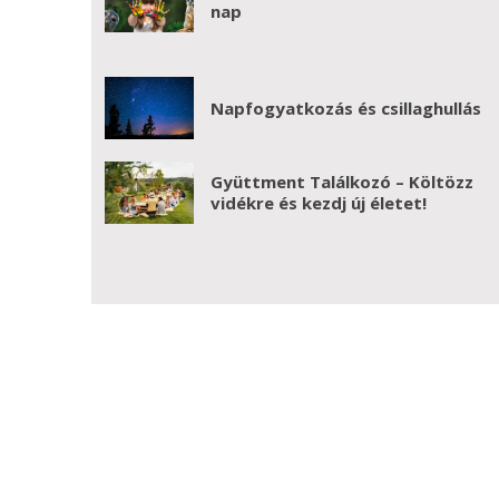
nap
Napfogyatkozás és csillaghullás
Gyüttment Találkozó – Költözz
vidékre és kezdj új életet!