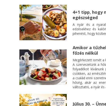
Teljesárú: 2400 Ft
4+1 tipp, hogy 
Diák, nyugdíjas, pedagógus 2000 Ft
egészséged
Jegyvásárlás itt!
A nyár és a nyaral
edzésekhez és kalór
pihenést, hogy közben
Szervezők: Zsolnay Örökségkezelő Nonprof
Amikor a tűzhel
főzés nélkül
Megérkezett ismét a k
A szervezetünk a hős
folyadékot kívánunk 
csökken, az emészté
a család enni szeretn
hőség, akár az ener
változtatni, a nyár és
Július 30. – Ün