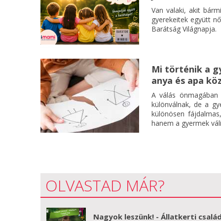
Van valaki, akit bárm
gyerekeitek együtt nő
Barátság Világnapja.
Mi történik a g
anya és apa kö
A válás önmagában i
különválnak, de a g
különösen fájdalmas,
hanem a gyermek váli
OLVASTAD MÁR?
Nagyok leszünk! - Állatkerti család