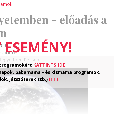
gramok
yetemben - előadás a
en
:00
netárium
s Negyedben Pécsen.
i programokért
KATTINTS IDE!
 napok, babamama - és kismama programok,
ok, játszóterek stb.)
ITT!