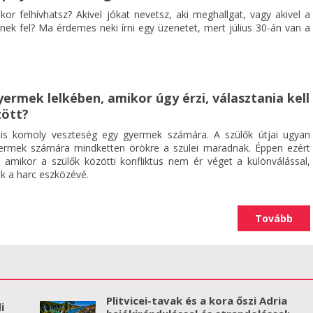
ikor felhívhatsz? Akivel jókat nevetsz, aki meghallgat, vagy akivel a
nek fel? Ma érdemes neki írni egy üzenetet, mert július 30-án van a
yermek lelkében, amikor úgy érzi, választania kell
zött?
s komoly veszteség egy gyermek számára. A szülők útjai ugyan
yermek számára mindketten örökre a szülei maradnak. Éppen ezért
 amikor a szülők közötti konfliktus nem ér véget a különválással,
k a harc eszközévé.
Tovább
Plitvicei-tavak és a kora őszi Adria
i