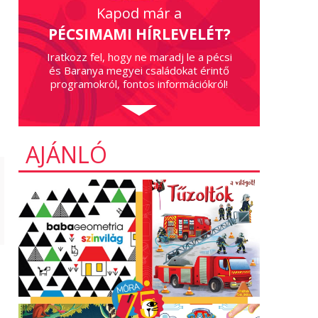
Kapod már a
PÉCSIMAMI HÍRLEVELÉT?
Iratkozz fel, hogy ne maradj le a pécsi
és Baranya megyei családokat érintő
programokról, fontos információkról!
AJÁNLÓ