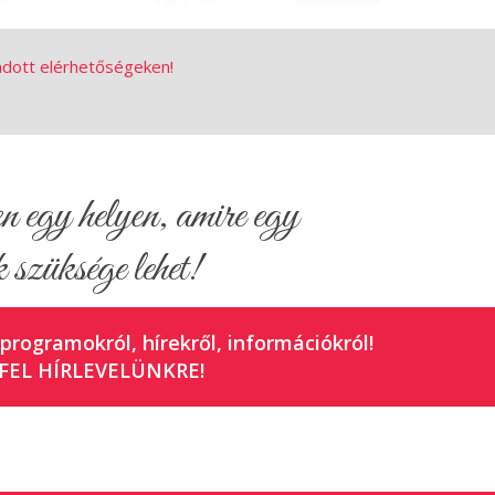
adott elérhetőségeken!
en, a közelitől a távoli felé kalauzolja a nézőt. A
test, a Naprendszer égitestei, a Tejútrendszer és
egy helyen, amire egy
ai, egyéb objektumai. Ez a képzeletbeli tér-idő
 szüksége lehet!
a és a csillagászat mai, a végtelen Univerzumról
álynak javasolható, időtartama 50 perc.
 programokról, hírekről, információkról!
FEL HÍRLEVELÜNKRE!
törtök) 12:00
ed - Planetárium, Pécs, Felsővámház utca 52.