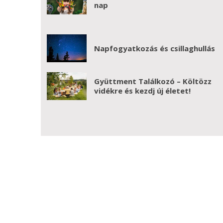
nap
Napfogyatkozás és csillaghullás
Gyüttment Találkozó – Költözz
vidékre és kezdj új életet!