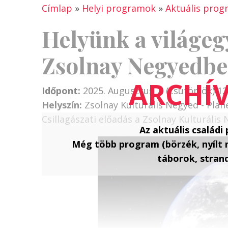
Címlap
»
Helyi programok
»
Aktuális pro
Helyünk a világeg
Zsolnay Negyedb
Időpont:
2025. Augusztus 7. (csütörtök) 12
Helyszín:
Zsolnay Kulturális Negyed - Pla
Csillagászati előadás a Zsolnay Kulturáli
Az aktuális család
Még több program (börzék, nyílt
táborok, strand