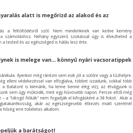
nyaralás alatt is megőrizd az alakod és az
ás a feltöltődésről szól. Nem mindenkinek van kedve kemény
ia számoláshoz. Néhány egyszerű szokással úgy is élvezheted a
 a tested és az egészséged is hálás lesz érte.
it Kft.
ynek is melege van... könnyű nyári vacsoratippek
ánikula. Ilyenkor még ránézni sem esik jól a sütőre vagy a tűzhelyre.
ég elleni védekezéssel van elfoglalva, többet izzadunk, sokkal több
( a Balatont is kiinnánk, ha lenne benne elég víz), az étvágyunk is
sünk sem úgy működik, mint egy hűvösebb napon. Persze ettől még
e – a "tátogó fiókák" nem fogadják el kifogásként a 38 fokot. Akár a
giatakarékosság, akár az egészségesebb étkezés miatt szeretnél
 a hőség erre tökéletes alkalom.
nepeljük a barátságot!