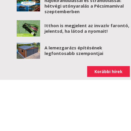
hajókirándulással és strandolással:
hétvégi utónyaralás a Pécsimamival
szeptemberben
Itthon is megjelent az invazív farontó,
jelentsd, ha látod a nyomait!
A lemezgarázs építésének
legfontosabb szempontjai
Korábbi hírek