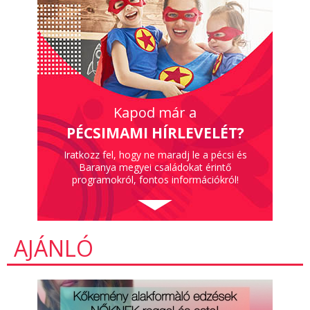
Kapod már a
PÉCSIMAMI HÍRLEVELÉT?
Iratkozz fel, hogy ne maradj le a pécsi és
Baranya megyei családokat érintő
programokról, fontos információkról!
AJÁNLÓ