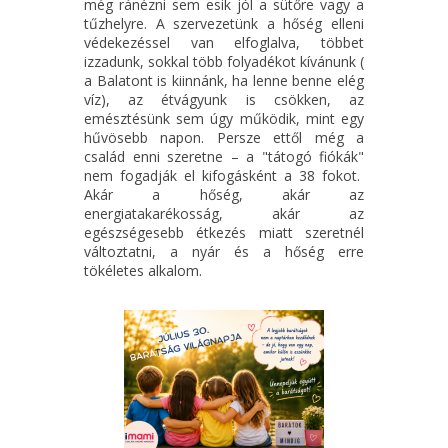
még ránézni sem esik jól a sütőre vagy a
tűzhelyre. A szervezetünk a hőség elleni
Ehhez kapcsolódóan a fontosabb információk:
védekezéssel van elfoglalva, többet
izzadunk, sokkal több folyadékot kívánunk (
a Balatont is kiinnánk, ha lenne benne elég
A rendezvényen való részvételhez ELŐREGISZTRÁCIÓ
víz), az étvágyunk is csökken, az
szükséges, melyet a
camp1gym@gmail.com
email címen
emésztésünk sem úgy működik, mint egy
tehetsz meg.
hűvösebb napon. Persze ettől még a
család enni szeretne – a "tátogó fiókák"
Fontos, hogy az email-ben tüntesd fel, hogy hány főre
nem fogadják el kifogásként a 38 fokot.
szeretnél regisztrálni - hány felnőtt és hány gyermek!
Akár a hőség, akár az
energiatakarékosság, akár az
A regisztrációt követően az esemény napján lesz
egészségesebb étkezés miatt szeretnél
lehetőséged a jegyet kifizetned - ez történhet
változtatni, a nyár és a hőség erre
tökéletes alkalom.
készpénzzel és bankkártyával is.
A fizetést követően a család minden tagja karszalagot
kap, tehát ha idő közben kicsit elmennél, utána lesz
lehetőséged visszajönni.
A JEGY ÁRA:
1-2 fő esetén: 6500 Ft