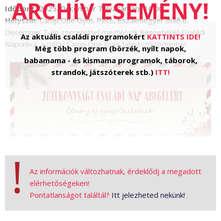
Időpont:
2025. December 7. (vasárnap) 10:00
Helyszín:
Camp One Gym, Pécs, Északmegyer dűlő 6.
December 7-én szeretettel meghívunk Benneteket Családi
Az aktuális családi programokért
KATTINTS IDE!
Napunkra, a pécsi Camp One Gym falmászó terembe!
Még több program (börzék, nyílt napok,
babamama - és kismama programok, táborok,
strandok, játszóterek stb.)
ITT!
Ezen a napon színes programokkal várunk
Titeket - Felnőtteket és Gyerekeket
Az információk változhatnak, érdeklődj a megadott
egyaránt!
elérhetőségeken!
Pontatlanságot találtál?
Itt jelezheted nekünk!
Lesz itt: