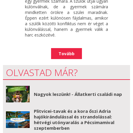
egy gyermek számára. A szülők útjai ugyan
különválnak, de a gyermek számára
mindketten örökre a szülei maradnak.
Éppen ezért különösen fájdalmas, amikor
a szülők közötti konfliktus nem ér véget a
különválással, hanem a gyermek válik a
harc eszközévé.
Tovább
OLVASTAD MÁR?
Nagyok leszünk! - Állatkerti családi nap
Plitvicei-tavak és a kora őszi Adria
hajókirándulással és strandolással:
hétvégi utónyaralás a Pécsimamival
szeptemberben