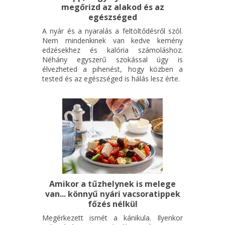
megőrizd az alakod és az
agyvérzése volt, amit, mint utóbb kiderült, egy veleszületett
egészséged
agyi érdeformitás okozott, s amiről azelőtt tudomásunk nem
A nyár és a nyaralás a feltöltődésről szól.
volt.
Nem mindenkinek van kedve kemény
A vérzés következtében fél oldala lebénult, sérült a látása.
edzésekhez és kalória számoláshoz.
Az elmúlt időszakban Budapestre, a Bethesda Alapítványhoz
Néhány egyszerű szokással úgy is
jártunk intenzív rehabilitációra. Abigél, köszönhetően az erős
élvezheted a pihenést, hogy közben a
tested és az egészséged is hálás lesz érte.
akaratának, elszántságának, mostanra lábra állt, s újra
önállóan jár!
Az elmúlt időszak, a rengeteg utazás, a családtól külön töltött
idő viszont arra sarkallt minket, hogy itthon, Pécsen
igyekezzünk megoldani Abigél további fejlesztéseit - hiszen a
rehabilitáció nem áll meg, még hónapokig, évekig szükségünk
lesz rá.
Szerencsénkre Pécsen létezik egy nagyszerű hely, tele
felkészült szakemberekkel, ahol Abigél jó kezekben lehet - a
Amikor a tűzhelynek is melege
Borsóház Alapítvány. Az itteni fejlesztések viszont nem OEP
van... könnyű nyári vacsoratippek
támogatottak, így az eseményen való részvételeddel vagy
főzés nélkül
támogatói jegy megvásárlásával a fejlesztő foglalkozásainkat
Megérkezett ismét a kánikula. Ilyenkor
támogatod!