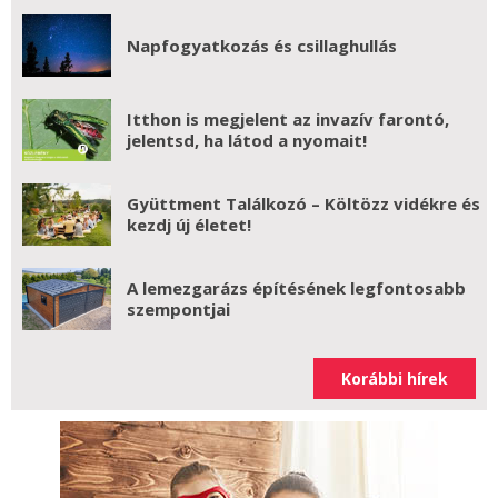
Napfogyatkozás és csillaghullás
Itthon is megjelent az invazív farontó,
jelentsd, ha látod a nyomait!
Gyüttment Találkozó – Költözz vidékre és
kezdj új életet!
A lemezgarázs építésének legfontosabb
szempontjai
Korábbi hírek