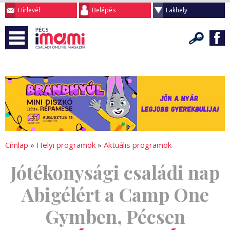
Hírlevél
Belépés
Lakhely
Címlap
»
Helyi programok
»
Aktuális programok
Jótékonysági családi nap
Abigélért a Camp One
Gymben, Pécsen