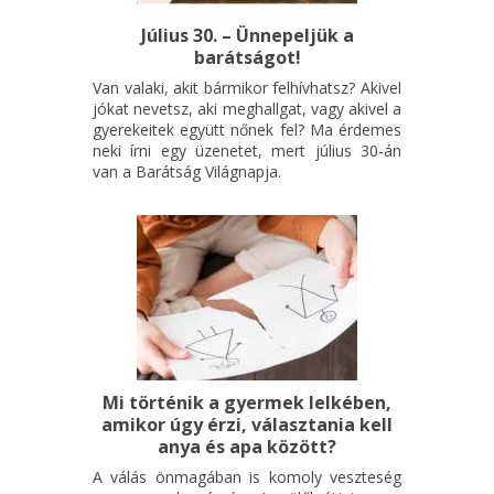
2 fő felett: 12.500 Ft, amellyel kifizeted Abigél 1
Július 30. – Ünnepeljük a
barátságot!
foglalkozását!
Van valaki, akit bármikor felhívhatsz? Akivel
A Jótékonysági sütivásárra is szeretettel fogadjuk a
jókat nevetsz, aki meghallgat, vagy akivel a
gyerekeitek együtt nőnek fel? Ma érdemes
felajánlásokat. Kérlek, ha sütnél valamit, azt szintén a
neki írni egy üzenetet, mert július 30-án
megadott email címen jelezd (azzal egyetemben, hogy sóssal
van a Barátság Világnapja.
vagy édessel készülsz).
Ha nem tudsz eljönni, de szeretnél minket támogatni, van
lehetőséged támogatói jegy vásárlására is, melynek ára
szintén 6500 Ft vagy 12.500 Ft.
Támogatói jegy váltása itt
Mi történik a gyermek lelkében,
amikor úgy érzi, választania kell
anya és apa között?
A válás önmagában is komoly veszteség