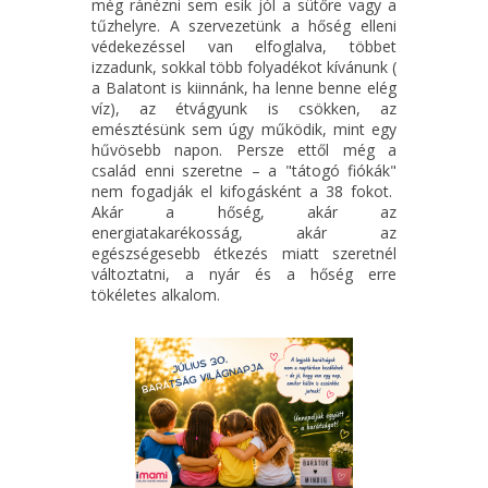
még ránézni sem esik jól a sütőre vagy a
tűzhelyre. A szervezetünk a hőség elleni
védekezéssel van elfoglalva, többet
izzadunk, sokkal több folyadékot kívánunk (
a Balatont is kiinnánk, ha lenne benne elég
víz), az étvágyunk is csökken, az
emésztésünk sem úgy működik, mint egy
hűvösebb napon. Persze ettől még a
család enni szeretne – a "tátogó fiókák"
nem fogadják el kifogásként a 38 fokot.
Akár a hőség, akár az
energiatakarékosság, akár az
egészségesebb étkezés miatt szeretnél
változtatni, a nyár és a hőség erre
tökéletes alkalom.