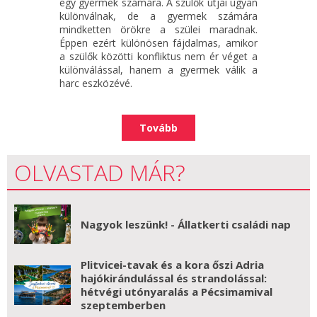
egy gyermek számára. A szülők útjai ugyan
különválnak, de a gyermek számára
mindketten örökre a szülei maradnak.
Éppen ezért különösen fájdalmas, amikor
a szülők közötti konfliktus nem ér véget a
különválással, hanem a gyermek válik a
harc eszközévé.
Tovább
OLVASTAD MÁR?
Nagyok leszünk! - Állatkerti családi nap
Plitvicei-tavak és a kora őszi Adria
hajókirándulással és strandolással:
hétvégi utónyaralás a Pécsimamival
szeptemberben