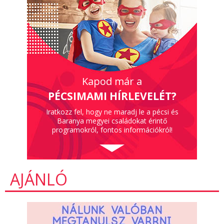
Kapod már a
PÉCSIMAMI HÍRLEVELÉT?
Iratkozz fel, hogy ne maradj le a pécsi és
Baranya megyei családokat érintő
programokról, fontos információkról!
AJÁNLÓ