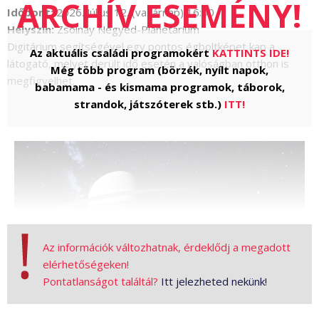
Időpont:
2026. Július 12. (vasárnap) 16:00
Helyszín:
Zsolnay Negyed-Planetárium
Digitárium segítségével egy pontos égboltképet kap a
Az aktuális családi programokért
KATTINTS IDE!
látogató, melyet derült idő esetén a valóságban otthon is
Még több program (börzék, nyílt napok,
megfigyelhet.
babamama - és kismama programok, táborok,
strandok, játszóterek stb.)
ITT!
Az információk változhatnak, érdeklődj a megadott
elérhetőségeken!
Pontatlanságot találtál?
Itt jelezheted nekünk!