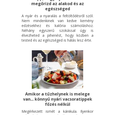
Teljes árú: 2500Ft
megőrizd az alakod és az
egészséged
Diák, nyugdíjas, pedagógus: 2100Ft
Családi (2 fenőtt, 2 gyerek): 8500 Ft
A nyár és a nyaralás a feltöltődésről szól.
Nem mindenkinek van kedve kemény
edzésekhez és kalória számoláshoz.
Jegyvásárlás itt!
Néhány egyszerű szokással úgy is
élvezheted a pihenést, hogy közben a
tested és az egészséged is hálás lesz érte.
Amikor a tűzhelynek is melege
van... könnyű nyári vacsoratippek
főzés nélkül
Megérkezett ismét a kánikula. Ilyenkor