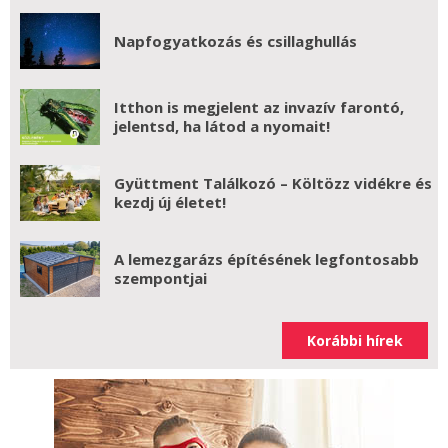
Napfogyatkozás és csillaghullás
Itthon is megjelent az invazív farontó,
jelentsd, ha látod a nyomait!
Gyüttment Találkozó – Költözz vidékre és
kezdj új életet!
A lemezgarázs építésének legfontosabb
szempontjai
Korábbi hírek