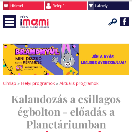
Hírlevél
Belépés
Lakhely
Címlap
»
Helyi programok
»
Aktuális programok
Kalandozás a csillagos
égbolton - előadás a
Planetáriumban