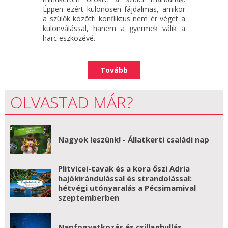
Éppen ezért különösen fájdalmas, amikor
a szülők közötti konfliktus nem ér véget a
különválással, hanem a gyermek válik a
harc eszközévé.
Tovább
OLVASTAD MÁR?
Nagyok leszünk! - Állatkerti családi nap
Plitvicei-tavak és a kora őszi Adria
hajókirándulással és strandolással:
hétvégi utónyaralás a Pécsimamival
szeptemberben
Napfogyatkozás és csillaghullás