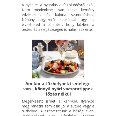
Kézműves termékek kipróbálása és vására
A nyár és a nyaralás a feltöltődésről szól.
Frissítő italok (korlátlan szörpfogyasztás kézműves
Nem mindenkinek van kedve kemény
edzésekhez és kalória számoláshoz.
szörpjeinkből)
Néhány egyszerű szokással úgy is
Naplemente a levendulásban 19:30-21:00 között
élvezheted a pihenést, hogy közben a
tested és az egészséged is hálás lesz érte.
Piknikezés a levendulamezőn
A rendezvényre a belépés ingyenes.
Amikor a tűzhelynek is melege
van... könnyű nyári vacsoratippek
főzés nélkül
Megérkezett ismét a kánikula. Ilyenkor
még ránézni sem esik jól a sütőre vagy a
tűzhelyre. A szervezetünk a hőség elleni
védekezéssel van elfoglalva, többet