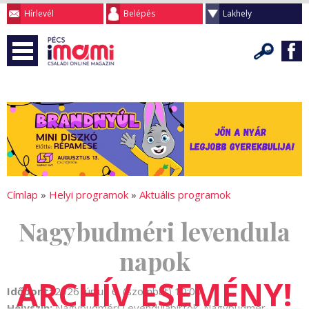
Hírlevél
Belépés
Lakhely
Címlap
»
Helyi programok
»
Aktuális programok
Nagybudméri levendula
napok
Időpont:
2026 Június 6. (szombat) 10:00
Helyszín:
Nagybudméri Levendulabirtok, Nagybudmér,