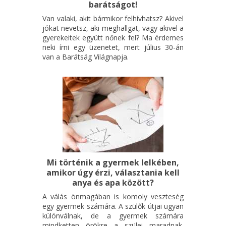
barátságot!
Van valaki, akit bármikor felhívhatsz? Akivel
jókat nevetsz, aki meghallgat, vagy akivel a
gyerekeitek együtt nőnek fel? Ma érdemes
neki írni egy üzenetet, mert július 30-án
van a Barátság Világnapja.
Mi történik a gyermek lelkében,
amikor úgy érzi, választania kell
anya és apa között?
A válás önmagában is komoly veszteség
egy gyermek számára. A szülők útjai ugyan
különválnak, de a gyermek számára
mindketten örökre a szülei maradnak.