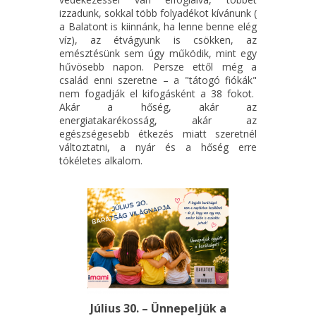
izzadunk, sokkal több folyadékot kívánunk (
a Balatont is kiinnánk, ha lenne benne elég
víz), az étvágyunk is csökken, az
emésztésünk sem úgy működik, mint egy
hűvösebb napon. Persze ettől még a
család enni szeretne – a "tátogó fiókák"
nem fogadják el kifogásként a 38 fokot.
Akár a hőség, akár az
energiatakarékosság, akár az
egészségesebb étkezés miatt szeretnél
változtatni, a nyár és a hőség erre
tökéletes alkalom.
Július 30. – Ünnepeljük a