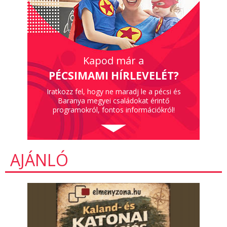
Kapod már a
PÉCSIMAMI HÍRLEVELÉT?
Iratkozz fel, hogy ne maradj le a pécsi és
Baranya megyei családokat érintő
programokról, fontos információkról!
AJÁNLÓ