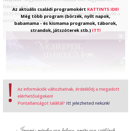
Rákóczi utca
Az aktuális családi programokért
KATTINTS IDE!
2026-ban júniusának minden hétvégéjén ismét megnyílik a
Még több program (börzék, nyílt napok,
birtok az érdeklődők előtt.
babamama - és kismama programok, táborok,
strandok, játszóterek stb.)
ITT!
Az információk változhatnak, érdeklődj a megadott
elérhetőségeken!
Pontatlanságot találtál?
Itt jelezheted nekünk!
Ha szeretnétek egy napra kilépni a mindennapok
mókuskerekéből, és részt venni egy természetközeli
élményprogramban, élvezve a nyár egyik legillatosabb
időszakát, látogassatok meg bennünket.