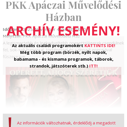
PKK Apáczai Művelődési
Házban
Időpont:
2025. November 4. (kedd) 18:30
Helyszín:
PKK Apáczai Művelődési Ház
A legismertebb és legkedveltebb operettslágerek csendülnek
Az aktuális családi programokért
KATTINTS IDE!
fel, sok-sok humorral, történettel és színpadi energiával
Még több program (börzék, nyílt napok,
fűszerezve.
babamama - és kismama programok, táborok,
strandok, játszóterek stb.)
ITT!
Az információk változhatnak, érdeklődj a megadott