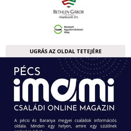
UGRÁS AZ OLDAL TETEJÉRE
A pécsi és Baranya megyei családok információs
oldala. Minden egy helyen, amire egy szülőnek