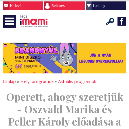
Hírlevél
Belépés
Lakhely
Címlap
»
Helyi programok
»
Aktuális programok
Operett, ahogy szeretjük
- Oszvald Marika és
Peller Károly előadása a