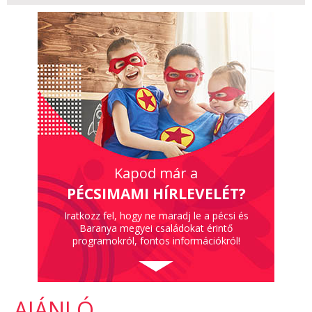
Kapod már a
PÉCSIMAMI HÍRLEVELÉT?
Iratkozz fel, hogy ne maradj le a pécsi és
Baranya megyei családokat érintő
programokról, fontos információkról!
AJÁNLÓ