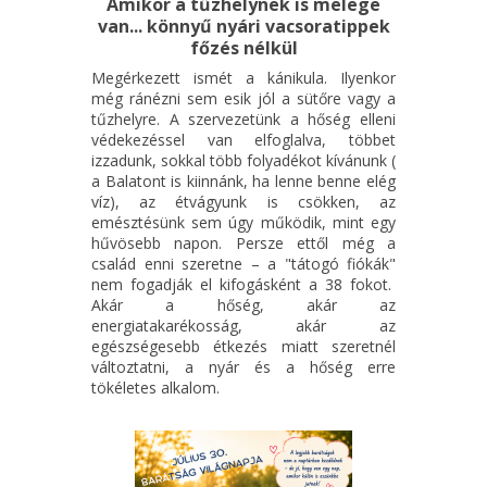
Amikor a tűzhelynek is melege
van... könnyű nyári vacsoratippek
főzés nélkül
Megérkezett ismét a kánikula. Ilyenkor
még ránézni sem esik jól a sütőre vagy a
tűzhelyre. A szervezetünk a hőség elleni
védekezéssel van elfoglalva, többet
izzadunk, sokkal több folyadékot kívánunk (
a Balatont is kiinnánk, ha lenne benne elég
víz), az étvágyunk is csökken, az
emésztésünk sem úgy működik, mint egy
hűvösebb napon. Persze ettől még a
család enni szeretne – a "tátogó fiókák"
nem fogadják el kifogásként a 38 fokot.
Akár a hőség, akár az
energiatakarékosság, akár az
egészségesebb étkezés miatt szeretnél
változtatni, a nyár és a hőség erre
tökéletes alkalom.