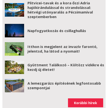
Plitvicei-tavak és a kora őszi Adria
hajókirándulással és strandolással:
hétvégi utónyaralás a Pécsimamival
szeptemberben
Napfogyatkozás és csillaghullás
Itthon is megjelent az invazív farontó,
jelentsd, ha látod a nyomait!
Gyüttment Találkozó – Költözz vidékre és
kezdj új életet!
A lemezgarázs építésének legfontosabb
szempontjai
Korábbi hírek