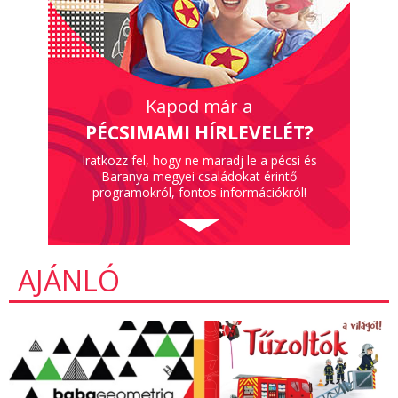
Kapod már a
PÉCSIMAMI HÍRLEVELÉT?
Iratkozz fel, hogy ne maradj le a pécsi és
Baranya megyei családokat érintő
programokról, fontos információkról!
AJÁNLÓ