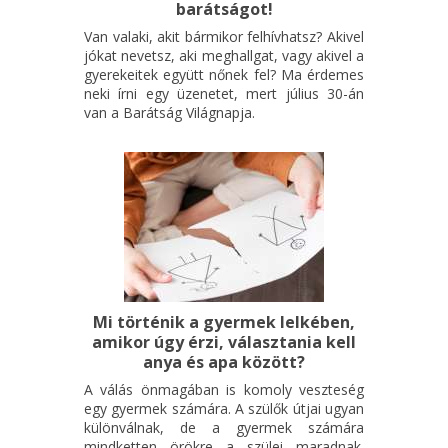
barátságot!
Van valaki, akit bármikor felhívhatsz? Akivel
jókat nevetsz, aki meghallgat, vagy akivel a
gyerekeitek együtt nőnek fel? Ma érdemes
neki írni egy üzenetet, mert július 30-án
van a Barátság Világnapja.
Mi történik a gyermek lelkében,
amikor úgy érzi, választania kell
anya és apa között?
A válás önmagában is komoly veszteség
egy gyermek számára. A szülők útjai ugyan
különválnak, de a gyermek számára
mindketten örökre a szülei maradnak.