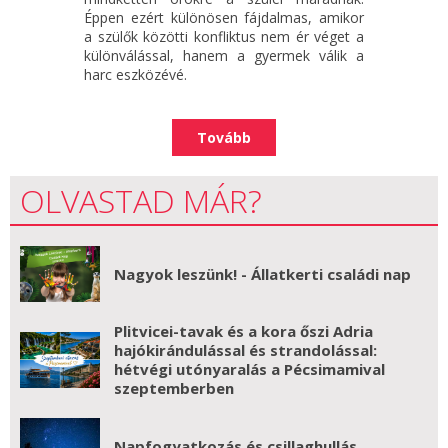
Éppen ezért különösen fájdalmas, amikor
a szülők közötti konfliktus nem ér véget a
különválással, hanem a gyermek válik a
harc eszközévé.
Tovább
OLVASTAD MÁR?
Nagyok leszünk! - Állatkerti családi nap
Plitvicei-tavak és a kora őszi Adria
hajókirándulással és strandolással:
hétvégi utónyaralás a Pécsimamival
szeptemberben
Napfogyatkozás és csillaghullás