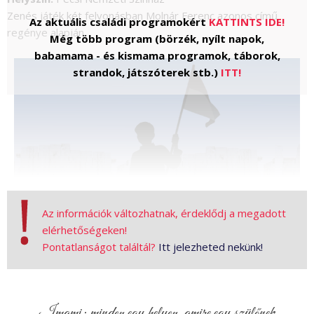
Zenés játék két felvonásban Molnár Ferenc azonos című
Az aktuális családi programokért
KATTINTS IDE!
regénye alapján.
Még több program (börzék, nyílt napok,
babamama - és kismama programok, táborok,
strandok, játszóterek stb.)
ITT!
Az információk változhatnak, érdeklődj a megadott
elérhetőségeken!
Pontatlanságot találtál?
Itt jelezheted nekünk!
Kép forrása: pnsz.hu
A Pál utcai fiúk című musical egy különleges színházi élmény,