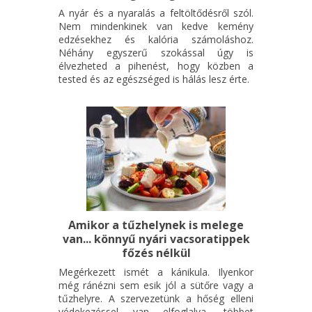
Krisztián szövegkönyve pedig hűen tükrözi a regény
A nyár és a nyaralás a feltöltődésről szól.
szellemiségét, miközben modern elemekkel gazdagítja a
Nem mindenkinek van kedve kemény
történetet. Vincze Balázs rendezésének különlegessége,
edzésekhez és kalória számoláshoz.
Néhány egyszerű szokással úgy is
hogy egyedi vizuális látásmódja mellett a különleges színpadi
élvezheted a pihenést, hogy közben a
mozgások, a koreográfia lesz a szereplők játékának
tested és az egészséged is hálás lesz érte.
meghatározó, fontos eleme.
Kihagyhatatlan, igazi családi program minden korosztály
számára!
A zenés játék a Proscenium Szerzői Ügynökség engedélyével
kerül bemutatásra.
Szereposztás és jegyvásárlás
Amikor a tűzhelynek is melege
van... könnyű nyári vacsoratippek
főzés nélkül
Megérkezett ismét a kánikula. Ilyenkor
még ránézni sem esik jól a sütőre vagy a
tűzhelyre. A szervezetünk a hőség elleni
védekezéssel van elfoglalva, többet