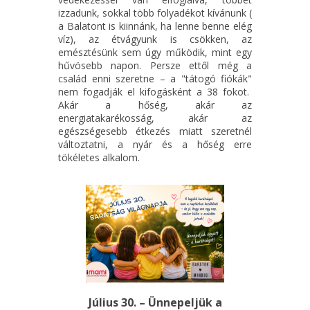
izzadunk, sokkal több folyadékot kívánunk (
a Balatont is kiinnánk, ha lenne benne elég
víz), az étvágyunk is csökken, az
emésztésünk sem úgy működik, mint egy
hűvösebb napon. Persze ettől még a
család enni szeretne – a "tátogó fiókák"
nem fogadják el kifogásként a 38 fokot.
Akár a hőség, akár az
energiatakarékosság, akár az
egészségesebb étkezés miatt szeretnél
változtatni, a nyár és a hőség erre
tökéletes alkalom.
Július 30. – Ünnepeljük a