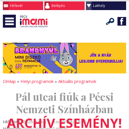
Hírlevél
Belépés
Lakhely
Címlap
»
Helyi programok
»
Aktuális programok
Pál utcai fiúk a Pécsi
Nemzeti Színházban
Időpont:
2026. Június 4. (csütörtök) 15:00
Helyszín:
Pécsi Nemzeti Színház