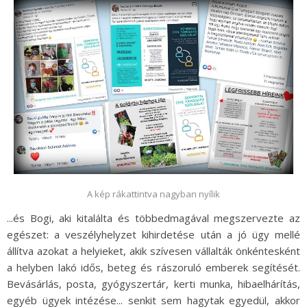
A kép rákattintva nagyban nyílik
...és Bogi, aki kitalálta és többedmagával megszervezte az
egészet: a veszélyhelyzet kihirdetése után a jó ügy mellé
állítva azokat a helyieket, akik szívesen vállalták önkéntesként
a helyben lakó idős, beteg és rászoruló emberek segítését.
Bevásárlás, posta, gyógyszertár, kerti munka, hibaelhárítás,
egyéb ügyek intézése... senkit sem hagytak egyedül, akkor