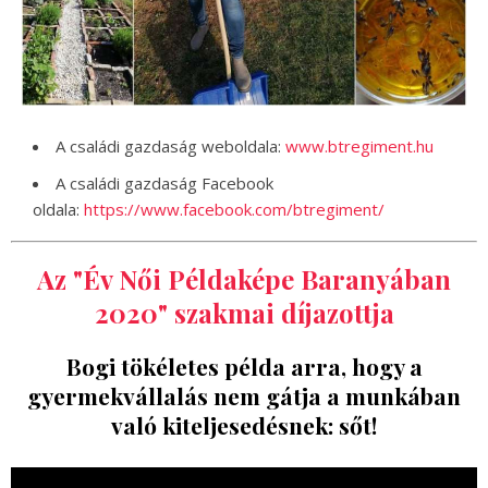
A családi gazdaság weboldala:
www.btregiment.hu
A családi gazdaság Facebook
oldala:
https://www.facebook.com/btregiment/
Az "Év Női Példaképe Baranyában
2020" szakmai díjazottja
Bogi tökéletes példa arra, hogy a
gyermekvállalás nem gátja a munkában
való kiteljesedésnek: sőt!