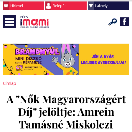
Hírlevél
Belépés
Lakhely
Címlap
A "Nők Magyarországért
Díj" jelöltje: Amrein
Tamásné Miskolczi