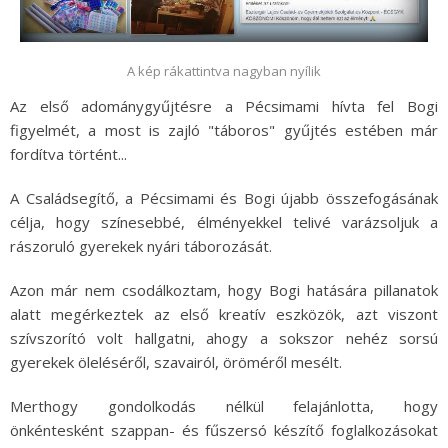
A kép rákattintva nagyban nyílik
Az első adománygyűjtésre a Pécsimami hívta fel Bogi
figyelmét, a most is zajló "táboros" gyűjtés estében már
fordítva történt...
A Családsegítő, a Pécsimami és Bogi újabb összefogásának
célja, hogy színesebbé, élményekkel telivé varázsoljuk a
rászoruló gyerekek nyári táborozását.
Azon már nem csodálkoztam, hogy Bogi hatására pillanatok
alatt megérkeztek az első kreatív eszközök, azt viszont
szívszorító volt hallgatni, ahogy a sokszor nehéz sorsú
gyerekek öleléséről, szavairól, öröméről mesélt.
Merthogy gondolkodás nélkül felajánlotta, hogy
önkéntesként szappan- és fűszersó készítő foglalkozásokat