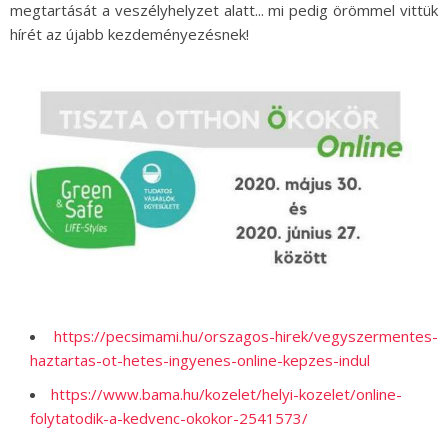
megtartását a veszélyhelyzet alatt... mi pedig örömmel vittük
hírét az újabb kezdeményezésnek!
https://pecsimami.hu/orszagos-hirek/vegyszermentes-
haztartas-ot-hetes-ingyenes-online-kepzes-indul
https://www.bama.hu/kozelet/helyi-kozelet/online-
folytatodik-a-kedvenc-okokor-2541573/