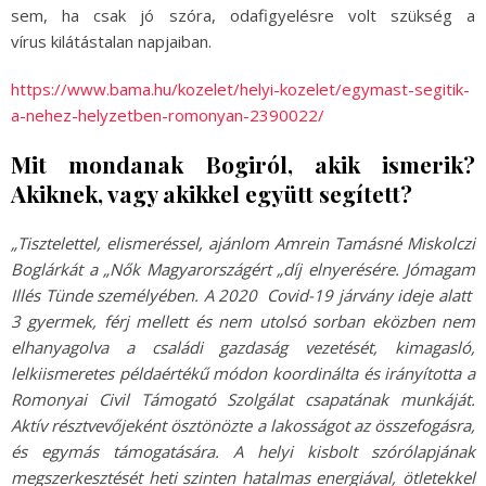
sem, ha csak jó szóra, odafigyelésre volt szükség a
vírus kilátástalan napjaiban.
https://www.bama.hu/kozelet/helyi-kozelet/egymast-segitik-
a-nehez-helyzetben-romonyan-2390022/
Mit mondanak Bogiról, akik ismerik?
Akiknek, vagy akikkel együtt segített?
„Tisztelettel, elismeréssel, ajánlom Amrein Tamásné Miskolczi
Boglárkát a „Nők Magyarországért „díj elnyerésére. Jómagam
Illés Tünde személyében. A 2020 Covid-19 járvány ideje alatt
3 gyermek, férj mellett és nem utolsó sorban eközben nem
elhanyagolva a családi gazdaság vezetését, kimagasló,
lelkiismeretes példaértékű módon koordinálta és irányította a
Romonyai Civil Támogató Szolgálat csapatának munkáját.
Aktív résztvevőjeként ösztönözte a lakosságot az összefogásra,
és egymás támogatására. A helyi kisbolt szórólapjának
megszerkesztését heti szinten hatalmas energiával, ötletekkel