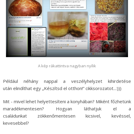
A kép rákattintva nagyban nyílik
Például néhány nappal a veszélyhelyzet kihirdetése
után elindíthat egy „Készítsd el otthon!” cikksorozatot...:)))
Mit - mivel lehet helyettesíteni a konyhában? Miként főzhetünk
maradékmentesen? Hogyan láthatjuk el a
családunkat zökkenőmentesen kicsivel, kevéssel,
kevesebbel?