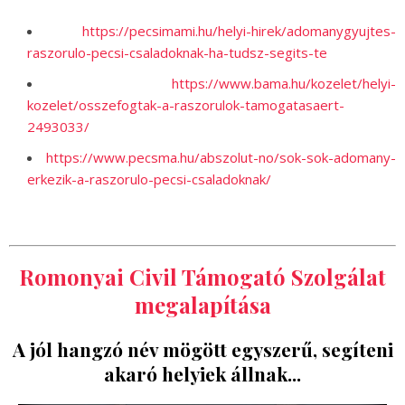
https://pecsimami.hu/helyi-hirek/adomanygyujtes-
raszorulo-pecsi-csaladoknak-ha-tudsz-segits-te
https://www.bama.hu/kozelet/helyi-
kozelet/osszefogtak-a-raszorulok-tamogatasaert-
2493033/
https://www.pecsma.hu/abszolut-no/sok-sok-adomany-
erkezik-a-raszorulo-pecsi-csaladoknak/
Romonyai Civil Támogató Szolgálat
megalapítása
A jól hangzó név mögött egyszerű, segíteni
akaró helyiek állnak...