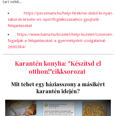
tart nekik....
https://pecsimami.hu/helyi-hirek/ne-dobd-ki-nyari-
taborok-kreativ-es-sportfoglalkozasaihoz-gyujtunk-
felajanlasokat
https://www.bama.hu/kozelet/helyi-kozelet/szivesen-
fogadjak-a-felajanlasokat-a-gyermekjoleti-szolgalatnal-
2690384/
Karantén konyha: "Készítsd el
otthon!"cikksorozat
Mit tehet egy háziasszony a másikért
karantén idején?