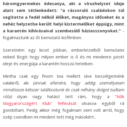
háromgyermekes édesanya, aki a vírushelyzet ideje
alatt sem tétlenkedett: "a rászoruló családokon túl
segítette a fedél nélkül élőket, magányos időseket és a
nehéz helyzetbe került helyi kistermelőket éppúgy, mint
a karantén kihívásaival szembesülő háziasszonyokat."
-
fogalmaztunk az őt bemutató kisfilmben.
Szeretném egy kicsit jobban, emberközelből bemutatni
neked Bogit: hogy milyen ember is ő és mi mindenre jutott
ideje és energiája a karantén hosszú heteiben.
Mintha csak egy finom tea mellett ülve beszélgetnénk
valakiről, aki
(annak ellenére, hogy addig személyesen
mindössze kétszer találkoztunk és csak néhány dolgot tudtam
róla)
olyan nagy hatást tett rám, hogy a
"Nők
Magyarországért Klub" felhívását
olvasva egyből rá
gondoltam. Pedig akkor még fogalmam sem volt arról, hogy
szép csendben mi mindent tett még másokért...