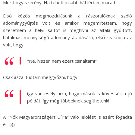
Merthogy szerény. Ha teheti: inkább háttérben marad.
Első közös megmozdulásunk a rászorulóknak szóló
adománygyűjtés volt és amikor megemlítettem, hogy
szeretném a helyi sajtót is meghívni az általa gyűjtött,
hatalmas mennyiségű adomány átadására, első reakciója az
volt, hogy:
"Ne, hiszen nem ezért csináltam!"
Csak azzal tudtam meggyőzni, hogy
így van esély arra, hogy mások is kövessék a jó
példát, így még többeknek segíthetünk!
A "Nők Magyarországért Díjra" való jelölést is ezért fogadta
el...:)))