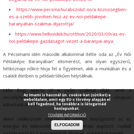
https://www.pecsma.hu/abszolut-no/a-kozossegben-
es-a-szebb-jovoben-hisz-az-ev-noi-peldakepe-
baranyaban-szakmai-dijazottja/
https://www.hellovidek.hu/otthon/2020/03/09/az-ev-
noi-peldakepe-gazdasagot-vezet-a-baranyai-anya
A Pécsimami idén második alkalommal ítélte oda az „Év Női
Példaképe Baranyában” elismerést, ami olyan egyszerű,
hétköznapi nőkre hívja fel a figyelmet, akik a munkában és a
családi életben is példaértékűen helytállnak.
Idén Bogi nyerte el a zsűri szakmai díját, amit a
Az Imami is használ ún. cookie-kat (sütiket) a
veszélyhelyzet kirobbanása előtt néhány nappal, nőnapon
weboldalain, amit egy EU-s törvény alapján el
adhattunk át neki.
kell fogadnod, ha továbbra is látogatnád
honlapunkat.
TOVÁBBI INFORMÁCIÓ
Akkor találkoztunk először, és rögtön lenyűgözött az az
ELFOGADOM
energia és lelkesedés, amivel az általa alapított családi
gazdaságról és 3 gyermekéről, férjéről, családjáról mesélt.