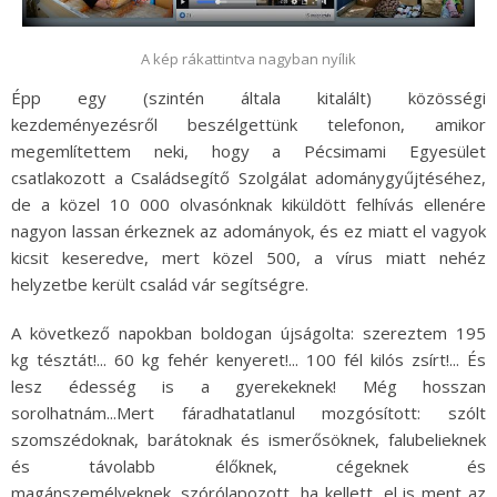
A kép rákattintva nagyban nyílik
Épp egy (szintén általa kitalált) közösségi
kezdeményezésről beszélgettünk telefonon, amikor
megemlítettem neki, hogy a Pécsimami Egyesület
csatlakozott a Családsegítő Szolgálat adománygyűjtéséhez,
de a közel 10 000 olvasónknak kiküldött felhívás ellenére
nagyon lassan érkeznek az adományok, és ez miatt el vagyok
kicsit keseredve, mert közel 500, a vírus miatt nehéz
helyzetbe került család vár segítségre.
A következő napokban boldogan újságolta: szereztem 195
kg tésztát!... 60 kg fehér kenyeret!... 100 fél kilós zsírt!... És
lesz édesség is a gyerekeknek! Még hosszan
sorolhatnám...Mert fáradhatatlanul mozgósított: szólt
szomszédoknak, barátoknak és ismerősöknek, falubelieknek
és távolabb élőknek, cégeknek és
magánszemélyeknek...szórólapozott, ha kellett, el is ment az