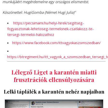
munkájáért megérdemelne egy országos elismerést.
Köszönettel: HugiGomba (Német Hugi Julia)"
https://pecsimami.hu/helyi-hirek/segitseg-
fogyasztonak-lehetoseg-termelonek-csatlakozz-te-
tersegi-termeloi-halozathoz
https://www.facebook.com/ittvagyokaszomszedban/
https://btregiment.hu/itt_vagyok_a_szomszedban_tersegi
Lélegző Liget a karantén miatti
frusztrációk ellensúlyozására
Lelki táplálék a karantén nehéz napjaiban