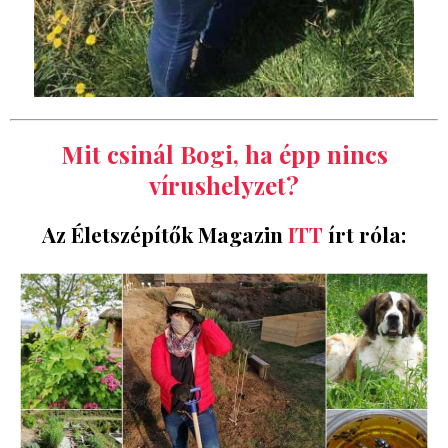
Mit csinál Bogi, ha épp nincs
vírushelyzet?
Az Életszépítők Magazin
ITT
írt róla: