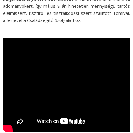
adományokért, így május 8-án hihetetlen mennyiségű tartós
élelmiszert, tisztító- és tisztálkodási szert szállított Tomival,
a férjével a Családsegítő Szolgálathoz: