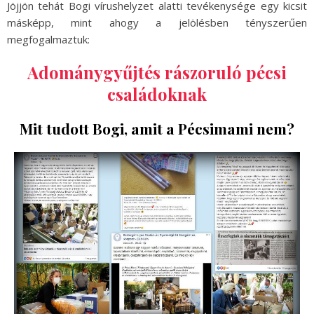
Jöjjön tehát Bogi vírushelyzet alatti tevékenysége egy kicsit
másképp, mint ahogy a jelölésben tényszerűen
megfogalmaztuk:
Adománygyűjtés rászoruló pécsi
családoknak
Mit tudott Bogi, amit a Pécsimami nem?