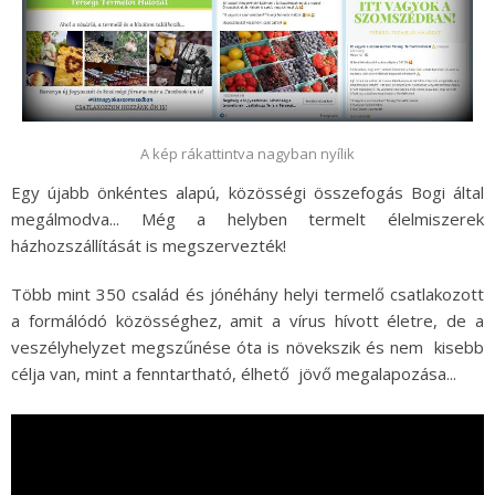
A kép rákattintva nagyban nyílik
Egy újabb önkéntes alapú, közösségi összefogás Bogi által
megálmodva... Még a helyben termelt élelmiszerek
házhozszállítását is megszervezték!
Több mint 350 család és jónéhány helyi termelő csatlakozott
a formálódó közösséghez, amit a vírus hívott életre, de a
veszélyhelyzet megszűnése óta is növekszik és nem kisebb
célja van, mint a fenntartható, élhető jövő megalapozása...