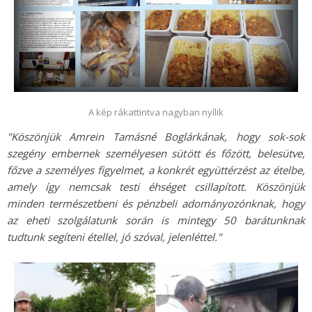
A kép rákattintva nagyban nyílik
"Köszönjük Amrein Tamásné Boglárkának, hogy sok-sok
szegény embernek személyesen sütött és főzött, belesütve,
főzve a személyes figyelmet, a konkrét együttérzést az ételbe,
amely így nemcsak testi éhséget csillapított. Köszönjük
minden természetbeni és pénzbeli adományozónknak, hogy
az eheti szolgálatunk során is mintegy 50 barátunknak
tudtunk segíteni étellel, jó szóval, jelenléttel."