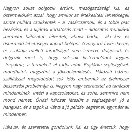
Nagyon sokat dolgozik értünk, mezőgazdasági kis, és
őstermelőkért azzal, hogy amikor az értékesítési lehetőségek
szinte nullára csökkentek – a Vásárcsarnok, és a többi piac
bezárása, és a kijárási korlátozás miatt – áldozatos munkával
„termelői hálózatot” létesített, ahova bárki, aki kis- és
őstermelő lehetőséget kapott belépni. Gyönyörű füvészkertje,
és családja mellett fáradtságot nem ismerve dolgozott, és
dolgozik most is, hogy sok-sok kistermelőnek legyen
forgalma, a termékeit el tudja adni! Boglárka segítségével-
mondhatni- megszünt a jövedelemkiesés. Hálózati házhoz
szállítással megoldódott sok idős embernek az élelmiszer
beszerzési problémája is. Nagyon nagy szeretettel ad tanácsot
mindenkinek, intézi a kapcsolatokat, és soha, semmire nem
mond nemet. Óriási hálózat létesült a segítségével, jó a
hangulat, és a tagok is -látva a jó példát- segítenek egymásnak
mindenben.
Hálával, és szeretettel gondolunk Rá, és úgy érezzük, hogy