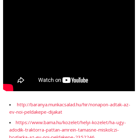
http://baranya.munkacsalad.hu/hir/nonapon-adtak-az-
ev-noi-peldakepe-dijakat
https://www.bama.hu/kozelet/helyi-kozelet/ha-ugy-
adodik-traktorra-pattan-amrein-tamasne-miskolczi-
boglarka-az-ev-noi-peldakepe-2352246