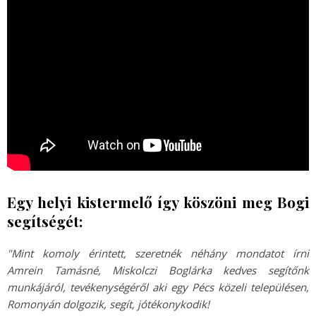
Egy helyi kistermelő így köszöni meg Bogi
segítségét:
"Mint komoly érintett, szeretnék néhány mondatot írni
Amrein Tamásné, Miskolczi Boglárka kedves segítőnk
munkájáról, tevékenységéről aki egy Pécs közeli településen,
Romonyán dolgozik, segít, jótékonykodik!