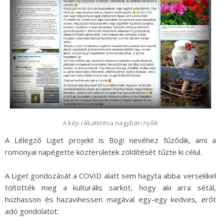
A kép rákattintva nagyban nyílik
A Lélegző Liget projekt is Bogi nevéhez fűződik, ami a
romonyai napégette közterületek zöldítését tűzte ki célul.
A Liget gondozását a COVID alatt sem hagyta abba: versekkel
töltötték meg a kulturális sarkot, hogy aki arra sétál,
húzhasson és hazavihessen magával egy-egy kedves, erőt
adó gondolatot: