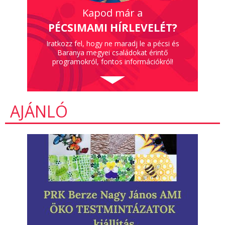
Kapod már a
PÉCSIMAMI HÍRLEVELÉT?
Iratkozz fel, hogy ne maradj le a pécsi és
Baranya megyei családokat érintő
programokról, fontos információkról!
AJÁNLÓ