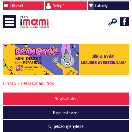
Hírlevél
Belépés
Lakhely
Címlap
»
Felhasználói fiók
Regisztrálok
Bejelentkezés
Új jelszó igénylése