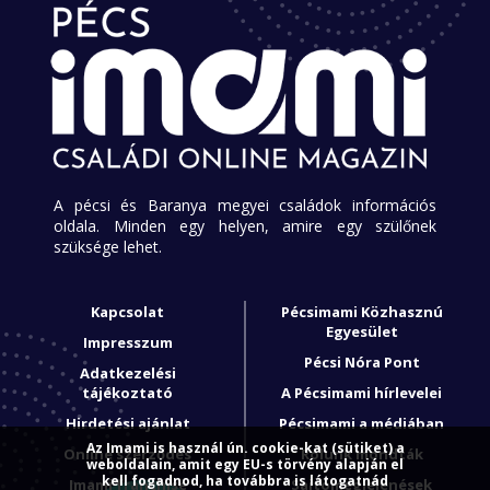
A pécsi és Baranya megyei családok információs
oldala. Minden egy helyen, amire egy szülőnek
szüksége lehet.
Kapcsolat
Pécsimami Közhasznú
Egyesület
Impresszum
Pécsi Nóra Pont
Adatkezelési
tájékoztató
A Pécsimami hírlevelei
Hirdetési ajánlat
Pécsimami a médiában
Az Imami is használ ún. cookie-kat (sütiket) a
Online szerződés
Rólunk mondták
weboldalain, amit egy EU-s törvény alapján el
kell fogadnod, ha továbbra is látogatnád
Imami franchise
Sajtómegjelenések