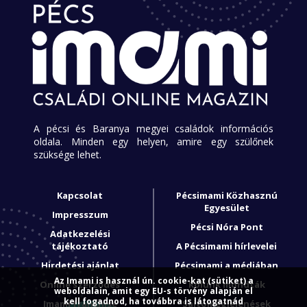
A pécsi és Baranya megyei családok információs
oldala. Minden egy helyen, amire egy szülőnek
szüksége lehet.
Kapcsolat
Pécsimami Közhasznú
Egyesület
Impresszum
Pécsi Nóra Pont
Adatkezelési
tájékoztató
A Pécsimami hírlevelei
Hirdetési ajánlat
Pécsimami a médiában
Az Imami is használ ún. cookie-kat (sütiket) a
Online szerződés
Rólunk mondták
weboldalain, amit egy EU-s törvény alapján el
kell fogadnod, ha továbbra is látogatnád
Imami franchise
Sajtómegjelenések