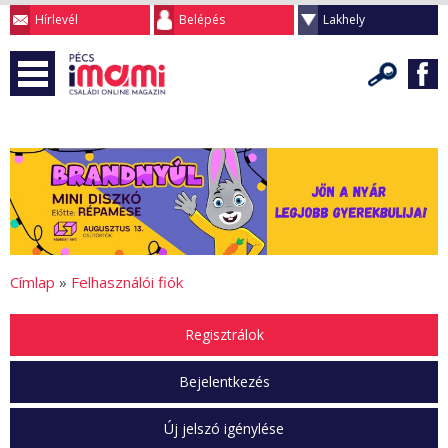
Hírlevél
Belépés
Lakhely
Címlap
»
Felhasználói fiók
Regisztrálok
Bejelentkezés
Új jelszó igénylése