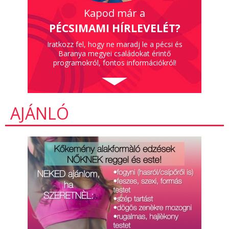
Kapod már a
PÉCSIMAMI HÍRLEVELÉT?
Iratkozz fel, hogy ne maradj le a pécsi és
Baranya megyei családokat érintő
programokról, fontos információkról!
AJÁNLÓ