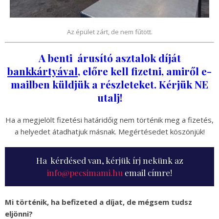
Az épület zárt, de nem fűtött.
A benti árusító asztalok díját
bankkártyával,
előre kell fizetni, amiről e-
mailben küldjük a részleteket. Kérjük NE
utalj!
Ha a megjelölt fizetési határidőig nem történik meg a fizetés,
a helyedet átadhatjuk másnak. Megértésedet köszönjük!
Ha kérdésed van, kérjük írj nekünk az
info@pecsimami.hu
email címre!
Mi történik, ha befizeted a díjat, de mégsem tudsz
eljönni?