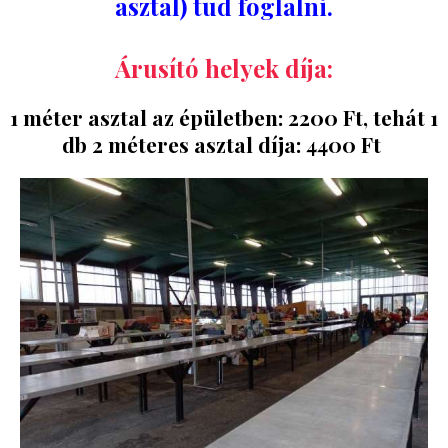
asztal) tud foglalni.
Árusító helyek díja:
1 méter asztal az épületben: 2200 Ft, tehát 1
db
2 méteres asztal díja: 4400 Ft