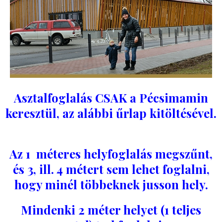
Asztalfoglalás CSAK a Pécsimamin
keresztül, az alábbi űrlap kitöltésével.
Az 1 méteres helyfoglalás megszűnt,
és 3, ill. 4 métert sem lehet foglalni,
hogy minél többeknek jusson hely.
Mindenki 2 méter helyet (1 teljes