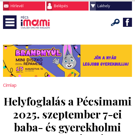
Hírlevél
Belépés
Lakhely
Címlap
Helyfoglalás a Pécsimami
2025. szeptember 7-ei
baba- és gyerekholmi