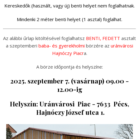
Kereskedők (használt, vagy új) benti helyet nem foglalhatnak.
Mindenki 2 méter benti helyet (1 asztal) foglalhat.
Az alábbi űrlap kitöltésével foglalhatsz
BENTI, FEDETT
asztalt
a szeptemberi
baba- és gyerekholmi
börzére az
uránvárosi
Hajnóczy Piacr
a.
A börze időpontja és helyszíne:
2025. szeptember 7. (vasárnap) 09.00 -
12.00-ig
Helyszín: Uránvárosi Piac - 7633 Pécs,
Hajnóczy József utca 1.