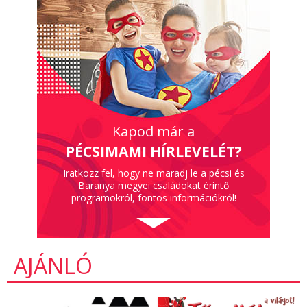
Kapod már a
PÉCSIMAMI HÍRLEVELÉT?
Iratkozz fel, hogy ne maradj le a pécsi és
Baranya megyei családokat érintő
programokról, fontos információkról!
AJÁNLÓ