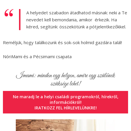
A helyedet szabadon átadhatod másnak: neki a Te
nevedet kell bemondania, amikor érkezik. Ha
kéred, segítünk: összekötünk a pótjelentkezőkkel.
Reméljük, hogy találkozunk és sok-sok holmid gazdára talál!
NóriMami és a Pécsimami csapata
Imami: minden egy helyen, amire egy szülőnek
szüksége lehet!
Ne maradj le a helyi családi programokról, hírekről,
információkról!
IRATKOZZ FEL HÍRLEVELÜNKRE!