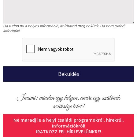
Ha tudod mi a helyes információ, itt írhatod meg nekünk. Ha nem tudod:
kiderítjük!
Imami: minden egy helyen, amire egy szülőnek
szüksége lehet!
Ne maradj le a helyi családi programokról, hírekről,
információkról!
IRATKOZZ FEL HÍRLEVELÜNKRE!