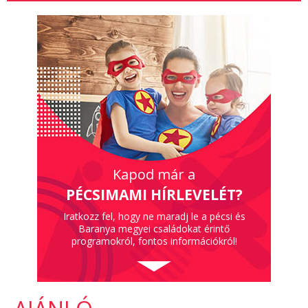
Kapod már a
PÉCSIMAMI HÍRLEVELÉT?
Iratkozz fel, hogy ne maradj le a pécsi és
Baranya megyei családokat érintő
programokról, fontos információkról!