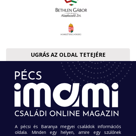
UGRÁS AZ OLDAL TETEJÉRE
A pécsi és Baranya megyei családok információs
oldala. Minden egy helyen, amire egy szülőnek