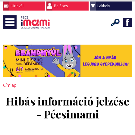
Hírlevél
Belépés
Lakhely
Címlap
Hibás információ jelzése
- Pécsimami