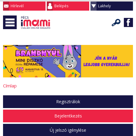
Hírlevél
Belépés
Lakhely
Címlap
Regisztrálok
Bejelentkezés
Új jelszó igénylése