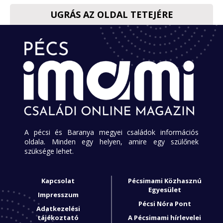
UGRÁS AZ OLDAL TETEJÉRE
A pécsi és Baranya megyei családok információs
oldala. Minden egy helyen, amire egy szülőnek
szüksége lehet.
Kapcsolat
Pécsimami Közhasznú
Egyesület
Impresszum
Pécsi Nóra Pont
Adatkezelési
tájékoztató
A Pécsimami hírlevelei