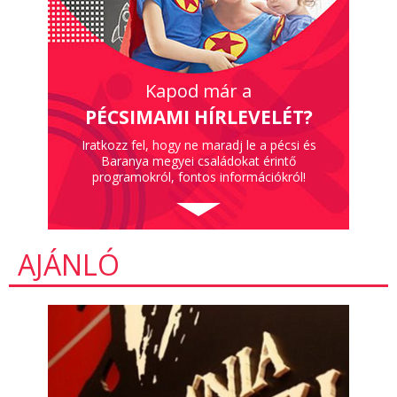
Kapod már a
PÉCSIMAMI HÍRLEVELÉT?
Iratkozz fel, hogy ne maradj le a pécsi és
Baranya megyei családokat érintő
programokról, fontos információkról!
AJÁNLÓ