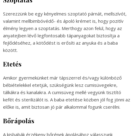
Szerezzünk be egy kényelmes szoptató párnát, mellszívót,
valamint mellbimbóvédő- és ápoló krémet is, hogy pozitív
élmény legyen a szoptatás. Merthogy azon felül, hogy az
anyatejben lévő legfontosabb tápanyagokat biztosítja a
fejlődéséhez, a kötődést is erősíti az anyuka és a baba
között.
Etetés
Amikor gyermekünket már tápszerrel és/vagy különböző
bébiételekkel etetjük, szükségünk lesz cumisüvegekre,
tálkákra és kanalakra. A cumisüveg mellé vegyünk tisztító
kefét és sterilizálót is. A baba etetése közben jól fog jönni az
előke is, amit biztosan jó pár alkalommal fogunk cserélni.
Bőrápolás
A kisbabák érzékeny bőrének ápolásához válasszunk