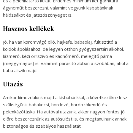
és a pelenkatartó kukát. Érdemes minimum két garnitúra
ágyneműt beszerezni, valamint vegyünk kisbabánknak
hálózsákot és játszószőnyeget is.
Hasznos kellékek
Jó, ha van körömvágó olló, hajkefe, babaolaj, fültisztító a
köldök ápolásához, de legyen otthon gyógyszertári alkohol,
lázmérő, kézi orrszívó és kádhőmérő, melegítő párna
(meggymagos) is. Valamint párásító abban a szobában, ahol a
baba alszik majd.
Utazás
Amikor kimozdulunk majd a kisbabánkkal, a következőkre lesz
szükségünk: babakocsi, hordozó, hordozókendő és
pelenkázótáska. Ha autóval utazunk, akkor nagyon fontos jó
előre beszereznünk az autósülést is, és megtanulnunk annak
biztonságos és szabályos használatát.