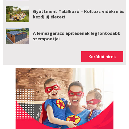
Gyüttment Találkozó – Költözz vidékre és
kezdj új életet!
A lemezgarázs építésének legfontosabb
szempontjai
Korábbi hírek