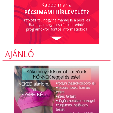
Kapod már a
PÉCSIMAMI HÍRLEVELÉT?
Iratkozz fel, hogy ne maradj le a pécsi és
Baranya megyei családokat érintő
programokról, fontos információkról!
AJÁNLÓ