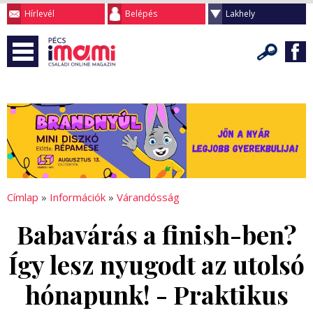
Hírlevél
Belépés
Lakhely
Címlap
»
Információk
»
Várandósság
Babavárás a finish-ben?
Így lesz nyugodt az utolsó
hónapunk! - Praktikus