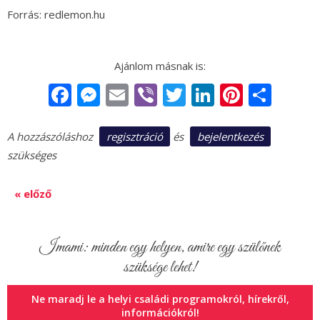
Forrás: redlemon.hu
Facebook
Messenger
Email
Viber
Twitter
LinkedIn
Pintere
Sha
regisztráció
bejelentkezés
A hozzászóláshoz
és
szükséges
« előző
Imami: minden egy helyen, amire egy szülőnek
szüksége lehet!
Ne maradj le a helyi családi programokról, hírekről,
információkról!