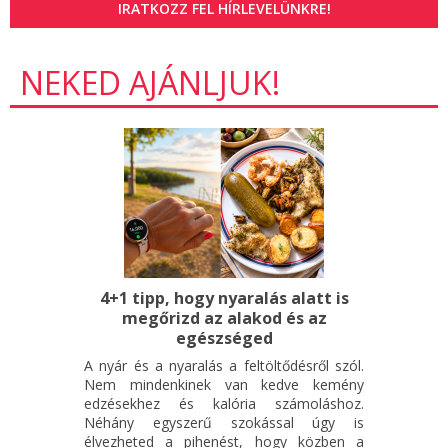
IRATKOZZ FEL HÍRLEVELÜNKRE!
NEKED AJÁNLJUK!
4+1 tipp, hogy nyaralás alatt is
megőrizd az alakod és az
egészséged
A nyár és a nyaralás a feltöltődésről szól.
Nem mindenkinek van kedve kemény
edzésekhez és kalória számoláshoz.
Néhány egyszerű szokással úgy is
élvezheted a pihenést, hogy közben a