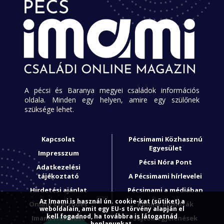
A pécsi és Baranya megyei családok információs
oldala. Minden egy helyen, amire egy szülőnek
szüksége lehet.
Kapcsolat
Pécsimami Közhasznú
Egyesület
Impresszum
Pécsi Nóra Pont
Adatkezelési
tájékoztató
A Pécsimami hírlevelei
Hirdetési ajánlat
Pécsimami a médiában
Az Imami is használ ún. cookie-kat (sütiket) a
Online szerződés
Rólunk mondták
weboldalain, amit egy EU-s törvény alapján el
kell fogadnod, ha továbbra is látogatnád
Imami franchise
Sajtómegjelenések
honlapunkat.