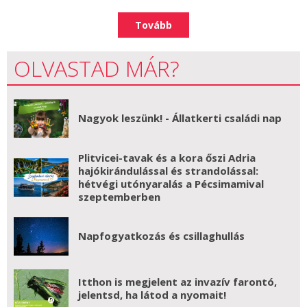
Tovább
OLVASTAD MÁR?
Nagyok leszünk! - Állatkerti családi nap
Plitvicei-tavak és a kora őszi Adria
hajókirándulással és strandolással:
hétvégi utónyaralás a Pécsimamival
szeptemberben
Napfogyatkozás és csillaghullás
Itthon is megjelent az invazív farontó,
jelentsd, ha látod a nyomait!