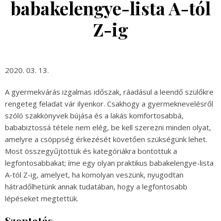
babakelengye-lista A-tól
Z-ig
2020. 03. 13.
A gyermekvárás izgalmas időszak, ráadásul a leendő szülőkre
rengeteg feladat vár ilyenkor. Csakhogy a gyermeknevelésről
szóló szakkönyvek bújása és a lakás komfortosabbá,
bababiztossá tétele nem elég, be kell szerezni minden olyat,
amelyre a csöppség érkezését követően szükségünk lehet.
Most összegyűjtöttük és kategóriákra bontottuk a
legfontosabbakat; íme egy olyan praktikus babakelengye-lista
A-tól Z-ig, amelyet, ha komolyan veszünk, nyugodtan
hátradőlhetünk annak tudatában, hogy a legfontosabb
lépéseket megtettük.
Szoptatás