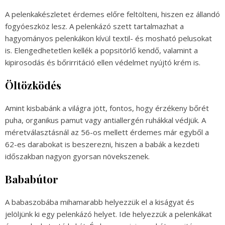
A pelenkakészletet érdemes előre feltölteni, hiszen ez állandó
fogyóeszköz lesz. A pelenkázó szett tartalmazhat a
hagyományos pelenkákon kívül textil- és mosható pelusokat
is. Elengedhetetlen kellék a popsitörlő kendő, valamint a
kipirosodás és bőrirritáció ellen védelmet nyújtó krém is.
Öltözködés
Amint kisbabánk a világra jött, fontos, hogy érzékeny bőrét
puha, organikus pamut vagy antiallergén ruhákkal védjük. A
méretválasztásnál az 56-os mellett érdemes már egyből a
62-es darabokat is beszerezni, hiszen a babák a kezdeti
időszakban nagyon gyorsan növekszenek.
Bababútor
A babaszobába mihamarabb helyezzük el a kiságyat és
jelöljünk ki egy pelenkázó helyet. Ide helyezzük a pelenkákat