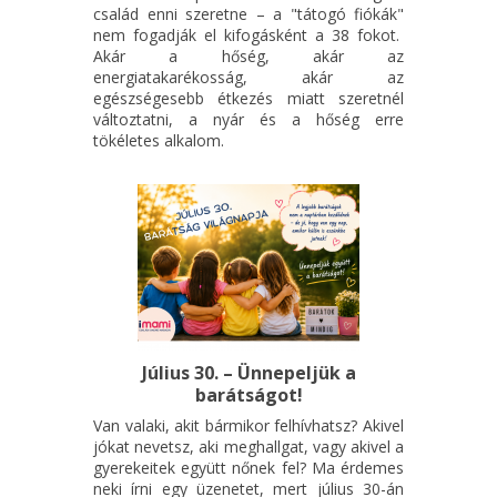
család enni szeretne – a "tátogó fiókák"
nem fogadják el kifogásként a 38 fokot.
Akár a hőség, akár az
energiatakarékosság, akár az
egészségesebb étkezés miatt szeretnél
változtatni, a nyár és a hőség erre
tökéletes alkalom.
Július 30. – Ünnepeljük a
barátságot!
Van valaki, akit bármikor felhívhatsz? Akivel
jókat nevetsz, aki meghallgat, vagy akivel a
gyerekeitek együtt nőnek fel? Ma érdemes
neki írni egy üzenetet, mert július 30-án