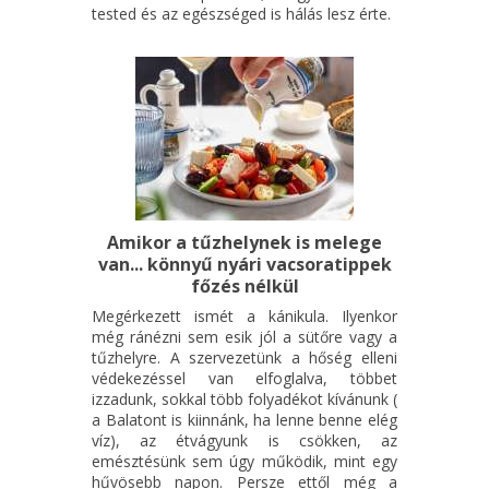
tested és az egészséged is hálás lesz érte.
Amikor a tűzhelynek is melege
van... könnyű nyári vacsoratippek
főzés nélkül
Megérkezett ismét a kánikula. Ilyenkor
még ránézni sem esik jól a sütőre vagy a
tűzhelyre. A szervezetünk a hőség elleni
védekezéssel van elfoglalva, többet
izzadunk, sokkal több folyadékot kívánunk (
a Balatont is kiinnánk, ha lenne benne elég
víz), az étvágyunk is csökken, az
emésztésünk sem úgy működik, mint egy
hűvösebb napon. Persze ettől még a