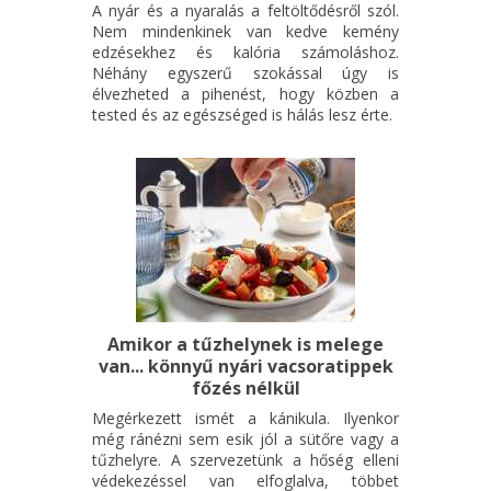
A nyár és a nyaralás a feltöltődésről szól.
Nem mindenkinek van kedve kemény
edzésekhez és kalória számoláshoz.
Néhány egyszerű szokással úgy is
élvezheted a pihenést, hogy közben a
tested és az egészséged is hálás lesz érte.
Amikor a tűzhelynek is melege
van... könnyű nyári vacsoratippek
főzés nélkül
Megérkezett ismét a kánikula. Ilyenkor
még ránézni sem esik jól a sütőre vagy a
tűzhelyre. A szervezetünk a hőség elleni
védekezéssel van elfoglalva, többet