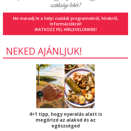
szüksége lehet!
Ne maradj le a helyi családi programokról, hírekről,
információkról!
IRATKOZZ FEL HÍRLEVELÜNKRE!
NEKED AJÁNLJUK!
4+1 tipp, hogy nyaralás alatt is
megőrizd az alakod és az
egészséged