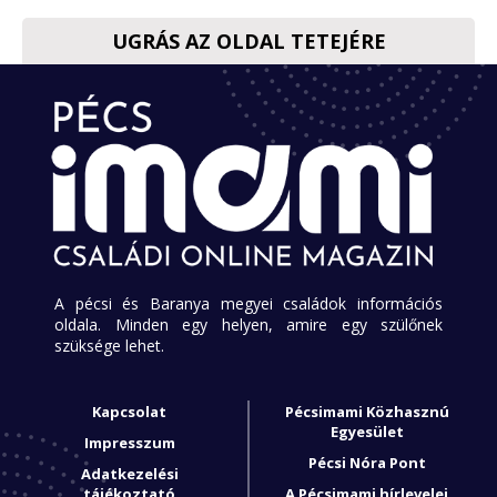
UGRÁS AZ OLDAL TETEJÉRE
A pécsi és Baranya megyei családok információs
oldala. Minden egy helyen, amire egy szülőnek
szüksége lehet.
Kapcsolat
Pécsimami Közhasznú
Egyesület
Impresszum
Pécsi Nóra Pont
Adatkezelési
tájékoztató
A Pécsimami hírlevelei