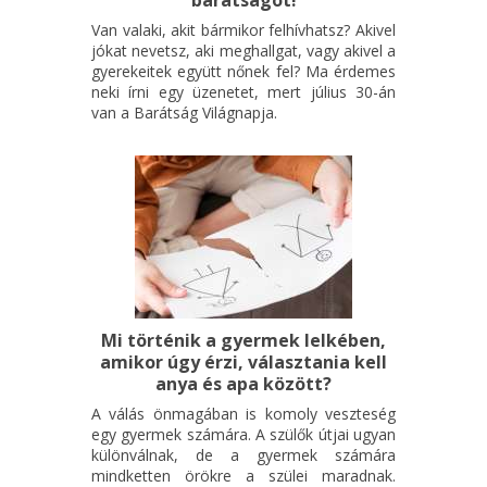
barátságot!
Van valaki, akit bármikor felhívhatsz? Akivel
jókat nevetsz, aki meghallgat, vagy akivel a
gyerekeitek együtt nőnek fel? Ma érdemes
neki írni egy üzenetet, mert július 30-án
van a Barátság Világnapja.
Mi történik a gyermek lelkében,
amikor úgy érzi, választania kell
anya és apa között?
A válás önmagában is komoly veszteség
egy gyermek számára. A szülők útjai ugyan
különválnak, de a gyermek számára
mindketten örökre a szülei maradnak.