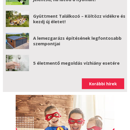
Gyüttment Találkozó – Költözz vidékre és
kezdj új életet!
A lemezgarázs építésének legfontosabb
szempontjai
5 életmentő megoldás vízhiány esetére
Korábbi hírek