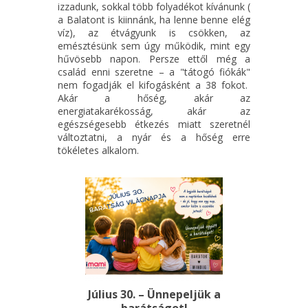
izzadunk, sokkal több folyadékot kívánunk (
a Balatont is kiinnánk, ha lenne benne elég
víz), az étvágyunk is csökken, az
emésztésünk sem úgy működik, mint egy
hűvösebb napon. Persze ettől még a
család enni szeretne – a "tátogó fiókák"
nem fogadják el kifogásként a 38 fokot.
Akár a hőség, akár az
energiatakarékosság, akár az
egészségesebb étkezés miatt szeretnél
változtatni, a nyár és a hőség erre
tökéletes alkalom.
Július 30. – Ünnepeljük a