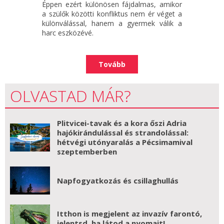
Éppen ezért különösen fájdalmas, amikor
a szülők közötti konfliktus nem ér véget a
különválással, hanem a gyermek válik a
harc eszközévé.
Tovább
OLVASTAD MÁR?
Plitvicei-tavak és a kora őszi Adria
hajókirándulással és strandolással:
hétvégi utónyaralás a Pécsimamival
szeptemberben
Napfogyatkozás és csillaghullás
Itthon is megjelent az invazív farontó,
jelentsd, ha látod a nyomait!