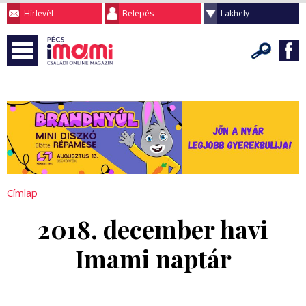
Hírlevél
Belépés
Lakhely
Címlap
2018. december havi
Imami naptár