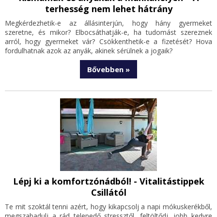
terhesség nem lehet hátrány
Megkérdezhetik-e az állásinterjún, hogy hány gyermeket
szeretne, és mikor? Elbocsáthatják-e, ha tudomást szereznek
arról, hogy gyermeket vár? Csökkenthetik-e a fizetését? Hova
fordulhatnak azok az anyák, akinek sérülnek a jogaik?
Bővebben »
Lépj ki a komfortzónádból! - Vitalitástippek
Csillától
Te mit szoktál tenni azért, hogy kikapcsolj a napi mókuskerékből,
megszabadulj a rád telepedő stressztől, feltöltődj, jobb kedvre