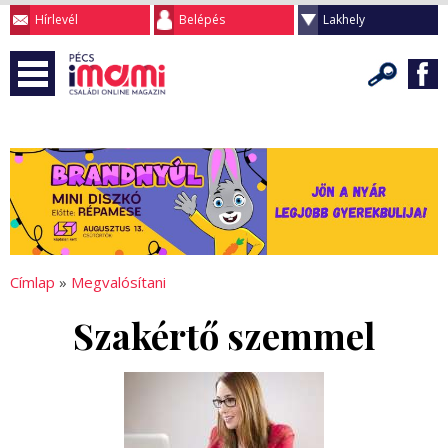
Hírlevél
Belépés
Lakhely
Címlap
»
Megvalósítani
Szakértő szemmel