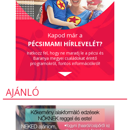
Kapod már a
PÉCSIMAMI HÍRLEVELÉT?
Iratkozz fel, hogy ne maradj le a pécsi és
Baranya megyei családokat érintő
programokról, fontos információkról!
AJÁNLÓ