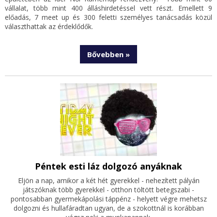
vállalat, több mint 400 álláshirdetéssel vett részt. Emellett 9
előadás, 7 meet up és 300 feletti személyes tanácsadás közül
választhattak az érdeklődők.
Bővebben »
Péntek esti láz dolgozó anyáknak
Eljön a nap, amikor a két hét gyerekkel - nehezített pályán
játszóknak több gyerekkel - otthon töltött betegszabi -
pontosabban gyermekápolási táppénz - helyett végre mehetsz
dolgozni és hullafáradtan ugyan, de a szokottnál is korábban