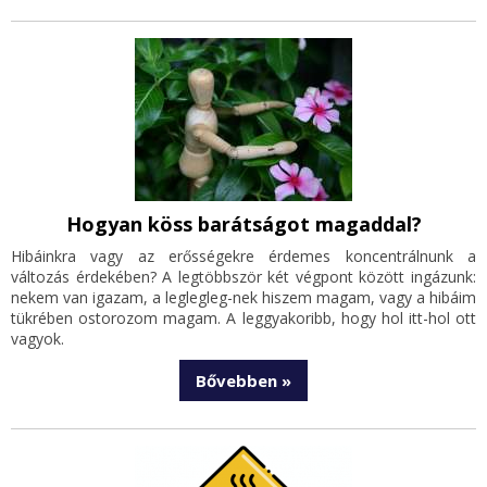
Hogyan köss barátságot magaddal?
Hibáinkra vagy az erősségekre érdemes koncentrálnunk a
változás érdekében? A legtöbbször két végpont között ingázunk:
nekem van igazam, a leglegleg-nek hiszem magam, vagy a hibáim
tükrében ostorozom magam. A leggyakoribb, hogy hol itt-hol ott
vagyok.
Bővebben »