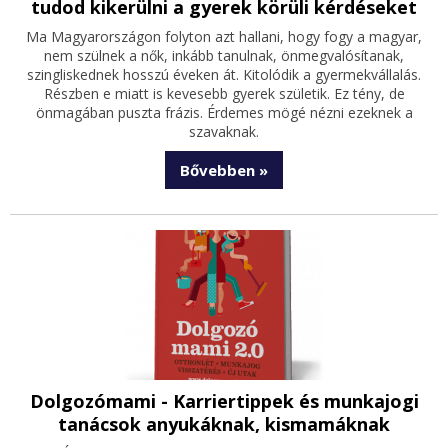
tudod kikerülni a gyerek körüli kérdéseket
Ma Magyarországon folyton azt hallani, hogy fogy a magyar,
nem szülnek a nők, inkább tanulnak, önmegvalósítanak,
szingliskednek hosszú éveken át. Kitolódik a gyermekvállalás.
Részben e miatt is kevesebb gyerek születik. Ez tény, de
önmagában puszta frázis. Érdemes mögé nézni ezeknek a
szavaknak.
Bővebben »
Dolgozómami - Karriertippek és munkajogi
tanácsok anyukáknak, kismamáknak