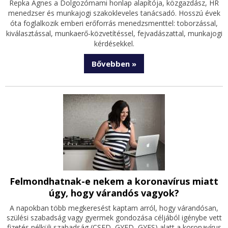
Repka Ágnes a Dolgozómami honlap alapítója, k
özgazdász, HR
menedzser és munkajogi szakokleveles tanácsadó. Hosszú évek
óta
foglalkozik
emberi erőforrás menedzsmenttel: toborzással,
kiválasztással, munkaerő-közvetítéssel, fejvadászattal,
munkajogi
kérdésekkel.
Bővebben »
Felmondhatnak-e nekem a koronavírus miatt
úgy, hogy várandós vagyok?
A napokban több megkeresést kaptam arról, hogy várandósan,
szülési szabadság vagy gyermek gondozása céljából igénybe vett
fizetés nélküli szabadság (CSED, GYED, GYES) alatt a koronavírus