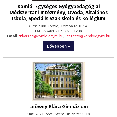
Komlói Egységes Gyógypedagógiai
Módszertani Intézmény, Óvoda, Általános
Iskola, Speciális Szakiskola és Kollégium
Cím
: 7300 Komló, Tompa M. u. 14.
Tel
.: 72/481-217, 72/581-106
Email
:
titkarsag@komloiegymi.hu
,
igazgato@komloiegymi.hu
Bővebben »
Leöwey Klára Gimnázium
Cím
: 7621 Pécs, Szent István tér 8-10.