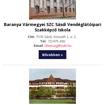
Baranya Vármegyei SZC Sásdi Vendéglátóipari
Szakképző Iskola
Cím
: 7370 Sásd, Kossuth L. u. 2.
Tel
.: 72/475-430
Email
:
titkarsag@sviki.hu
Bővebben »