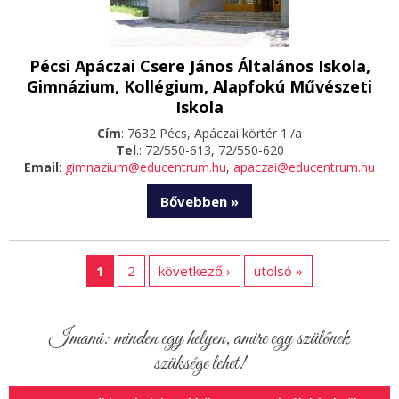
Pécsi Apáczai Csere János Általános Iskola,
Gimnázium, Kollégium, Alapfokú Művészeti
Iskola
Cím
: 7632 Pécs, Apáczai körtér 1./a
Tel
.: 72/550-613, 72/550-620
Email
:
gimnazium@educentrum.hu
,
apaczai@educentrum.hu
Bővebben »
1
2
következő ›
utolsó »
Imami: minden egy helyen, amire egy szülőnek
szüksége lehet!