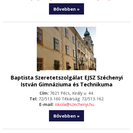
Bővebben »
Baptista Szeretetszolgálat EJSZ Széchenyi
István Gimnáziuma és Technikuma
Cím:
7621 Pécs, Király u. 44.
Tel:
72/513-160 Titkárság: 72/513-162
E-mail:
iskola@szechenyi.hu
Bővebben »