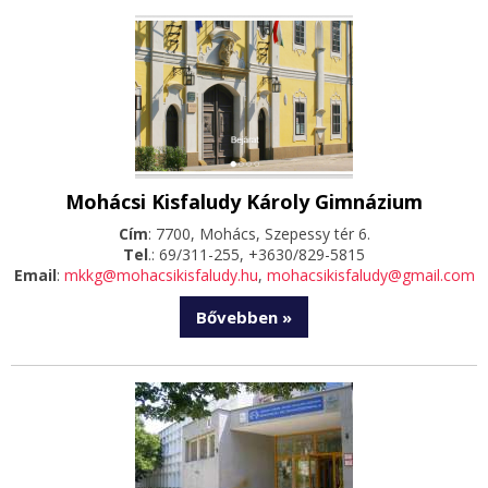
Mohácsi Kisfaludy Károly Gimnázium
Cím
: 7700, Mohács, Szepessy tér 6.
Tel
.: 69/311-255, +3630/829-5815
Email
:
mkkg@mohacsikisfaludy.hu
,
mohacsikisfaludy@gmail.com
Bővebben »