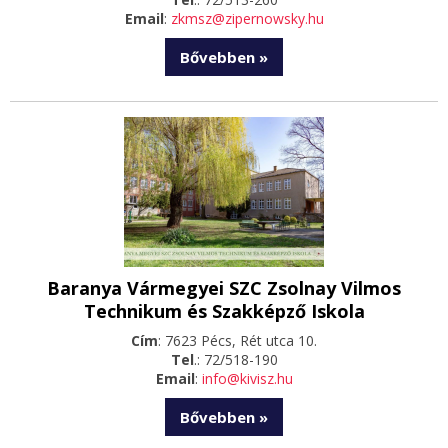
Email
:
zkmsz@zipernowsky.hu
Bővebben »
Baranya Vármegyei SZC Zsolnay Vilmos
Technikum és Szakképző Iskola
Cím
: 7623 Pécs, Rét utca 10.
Tel
.: 72/518-190
Email
:
info@kivisz.hu
Bővebben »