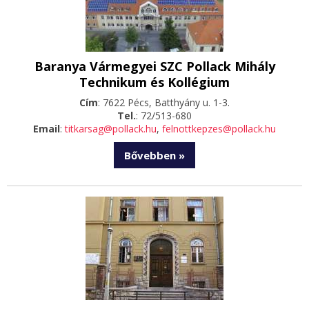
Baranya Vármegyei SZC Pollack Mihály
Technikum és Kollégium
Cím
: 7622 Pécs, Batthyány u. 1-3.
Tel.
: 72/513-680
Email
:
titkarsag@pollack.hu
,
felnottkepzes@pollack.hu
Bővebben »