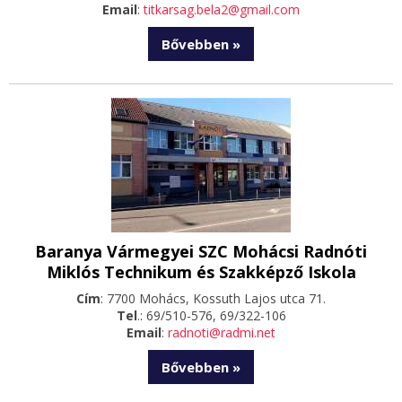
Email
:
titkarsag.bela2@gmail.com
Bővebben »
Baranya Vármegyei SZC Mohácsi Radnóti
Miklós Technikum és Szakképző Iskola
Cím
: 7700 Mohács, Kossuth Lajos utca 71.
Tel
.: 69/510-576, 69/322-106
Email
:
radnoti@radmi.net
Bővebben »