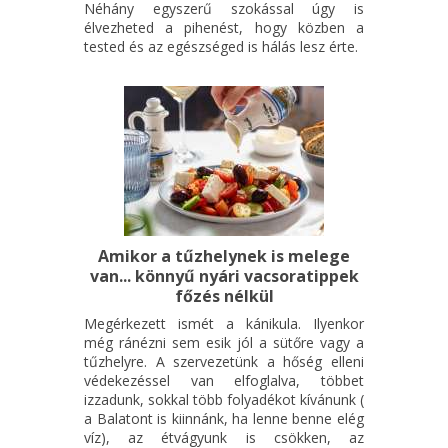
Néhány egyszerű szokással úgy is
élvezheted a pihenést, hogy közben a
tested és az egészséged is hálás lesz érte.
Amikor a tűzhelynek is melege
van... könnyű nyári vacsoratippek
főzés nélkül
Megérkezett ismét a kánikula. Ilyenkor
még ránézni sem esik jól a sütőre vagy a
tűzhelyre. A szervezetünk a hőség elleni
védekezéssel van elfoglalva, többet
izzadunk, sokkal több folyadékot kívánunk (
a Balatont is kiinnánk, ha lenne benne elég
víz), az étvágyunk is csökken, az