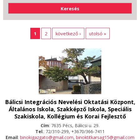
1
2
következő ›
utolsó »
Bálicsi Integrációs Nevelési Oktatási Központ,
Általános Iskola, Szakképző Iskola, Speciális
Szakiskola, Kollégium és Korai Fejlesztő
Cím
: 7635 Pécs, Bálicsi u. 29.
Tel
.: 72/310-299, +3670/366-7411
Email
:
binokigazgato@gmail.com
,
binoktitkarsag15@gmail.com