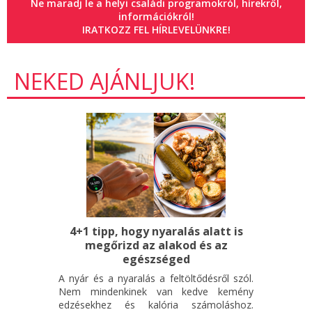
Ne maradj le a helyi családi programokról, hírekről,
információkról!
IRATKOZZ FEL HÍRLEVELÜNKRE!
NEKED AJÁNLJUK!
4+1 tipp, hogy nyaralás alatt is
megőrizd az alakod és az
egészséged
A nyár és a nyaralás a feltöltődésről szól.
Nem mindenkinek van kedve kemény
edzésekhez és kalória számoláshoz.