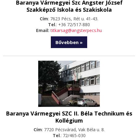
Baranya Vármegyei Szc Angster József
Szakképző Iskola és Szakiskola
Cím
: 7623 Pécs, Rét u. 41-43.
Tel
.: +36 72/517-880
Email:
titkarsag@angsterpecs.hu
Bővebben »
Baranya Vármegyei SZC II. Béla Technikum és
Kollégium
Cím
: 7720 Pécsvárad, Vak Béla u. 8.
Tel
.: 72/465-030