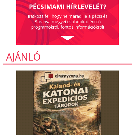
PÉCSIMAMI HÍRLEVELÉT?
Iratkozz fel, hogy ne maradj le a pécsi és
Baranya megyei családokat érintő
programokról, fontos információkról!
AJÁNLÓ