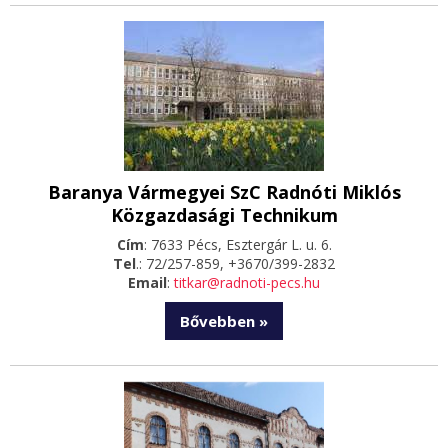
Baranya Vármegyei SzC Radnóti Miklós
Közgazdasági Technikum
Cím
: 7633 Pécs, Esztergár L. u. 6.
Tel
.: 72/257-859, +3670/399-2832
Email
:
titkar@radnoti-pecs.hu
Bővebben »