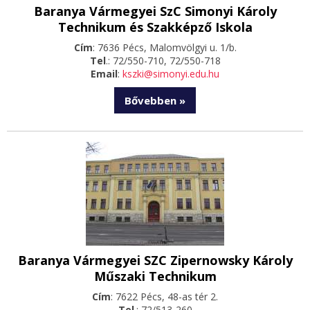
Baranya Vármegyei SzC Simonyi Károly
Technikum és Szakképző Iskola
Cím
: 7636 Pécs, Malomvölgyi u. 1/b.
Tel
.: 72/550-710, 72/550-718
Email
:
kszki@simonyi.edu.hu
Bővebben »
Baranya Vármegyei SZC Zipernowsky Károly
Műszaki Technikum
Cím
: 7622 Pécs, 48-as tér 2.
Tel
.: 72/513-260