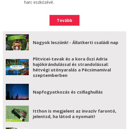
harc eszközévé.
Tovább
Nagyok leszünk! - Állatkerti családi nap
Plitvicei-tavak és a kora őszi Adria
hajókirándulással és strandolással:
hétvégi utónyaralás a Pécsimamival
szeptemberben
Napfogyatkozás és csillaghullás
Itthon is megjelent az invazív farontó,
jelentsd, ha látod a nyomait!