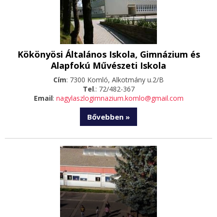
Kökönyösi Általános Iskola, Gimnázium és
Alapfokú Művészeti Iskola
Cím
: 7300 Komló, Alkotmány u.2/B
Tel
.: 72/482-367
Email
:
nagylaszlogimnazium.komlo@gmail.com
Bővebben »