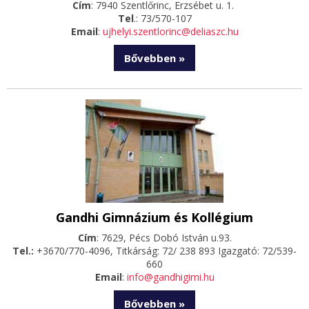
Cím
: 7940 Szentlőrinc, Erzsébet u. 1.
Tel
.: 73/570-107
Email
:
ujhelyi.szentlorinc@deliaszc.hu
Bővebben »
Gandhi Gimnázium és Kollégium
Cím
: 7629, Pécs Dobó István u.93.
Tel.:
+3670/770-4096, Titkárság: 72/ 238 893 Igazgató: 72/539-
660
Email
:
info@gandhigimi.hu
Bővebben »