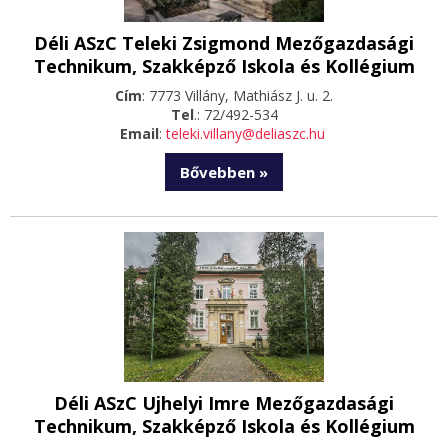
Déli ASzC Teleki Zsigmond Mezőgazdasági
Technikum, Szakképző Iskola és Kollégium
Cím
: 7773 Villány, Mathiász J. u. 2.
Tel
.: 72/492-534
Email
:
teleki.villany@deliaszc.hu
Bővebben »
Déli ASzC Ujhelyi Imre Mezőgazdasági
Technikum, Szakképző Iskola és Kollégium