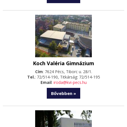
Koch Valéria Gimnázium
Cím
: 7624 Pécs, Tiborc u. 28/1.
Tel.
: 72/514-190, Titkárság: 72/514-195
Email
:
iroda@kvi-pecs.hu
Bővebben »