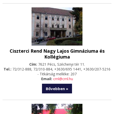
Ciszterci Rend Nagy Lajos Gimnáziuma és
Kollégiuma
Cím:
7621 Pécs, Széchenyi tér 11.
Tel.:
72/312-888, 72/310-884, +3630/695 1441, +3630/207-5216
- Titkárság melléke: 207
Email:
crnl@crnl.hu
Bővebben »