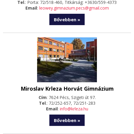
Tel
.: Porta: 72/518-460, Titkárság: +3630/559-4373
Email
:
leowey.gimnazium.pecs@gmail.com
Bővebben »
Miroslav Krleza Horvát Gimnázium
Cím
: 7624 Pécs, Szigeti út 97.
Tel
.: 72/252-657, 72/251-283
Email
:
info@krleza.hu
Bővebben »