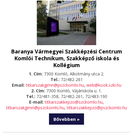
Baranya Vármegyei Szakképzési Centrum
Komlói Technikum, Szakképző iskola és
Kollégium
1. Cím:
7300 Komló, Alkotmány utca 2.
Tel.:
72/482-261
Email:
titkarszakgimn@pszckomlo.hu
,
web@kook.szki.hu
2. Cím:
7300 Komló, Vájáriskola u. 1.
Tel.:
72/481-358, 72/482-261, 72/483-190
E-mail:
titkarszakkepzo@szckomlo.hu
,
titkarszakgimn@pszckomlo.hu
,
titkarszakkepzo@pszckomlo.hu
Bővebben »