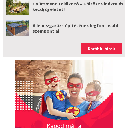
Gyüttment Találkozó – Költözz vidékre és
kezdj új életet!
A lemezgarázs építésének legfontosabb
szempontjai
Korábbi hírek
Kapod már a