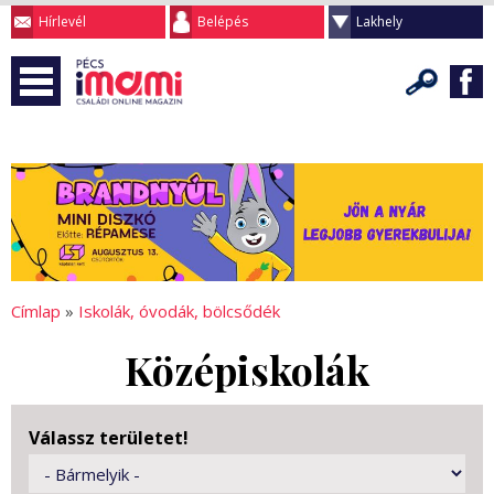
Hírlevél
Belépés
Lakhely
Címlap
»
Iskolák, óvodák, bölcsődék
Középiskolák
Válassz területet!