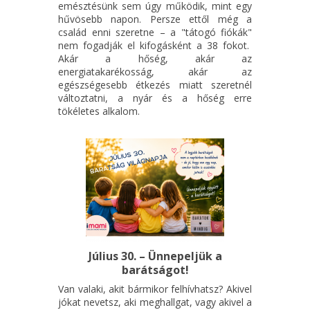
emésztésünk sem úgy működik, mint egy
hűvösebb napon. Persze ettől még a
család enni szeretne – a "tátogó fiókák"
nem fogadják el kifogásként a 38 fokot.
Akár a hőség, akár az
energiatakarékosság, akár az
egészségesebb étkezés miatt szeretnél
változtatni, a nyár és a hőség erre
tökéletes alkalom.
Július 30. – Ünnepeljük a
barátságot!
Van valaki, akit bármikor felhívhatsz? Akivel
jókat nevetsz, aki meghallgat, vagy akivel a