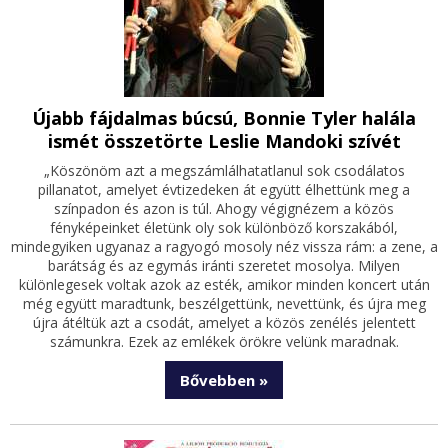
Újabb fájdalmas búcsú, Bonnie Tyler halála
ismét összetörte Leslie Mandoki szívét
„Köszönöm azt a megszámlálhatatlanul sok csodálatos
pillanatot, amelyet évtizedeken át együtt élhettünk meg a
színpadon és azon is túl. Ahogy végignézem a közös
fényképeinket életünk oly sok különböző korszakából,
mindegyiken ugyanaz a ragyogó mosoly néz vissza rám: a zene, a
barátság és az egymás iránti szeretet mosolya. Milyen
különlegesek voltak azok az esték, amikor minden koncert után
még együtt maradtunk, beszélgettünk, nevettünk, és újra meg
újra átéltük azt a csodát, amelyet a közös zenélés jelentett
számunkra. Ezek az emlékek örökre velünk maradnak.
Bővebben »