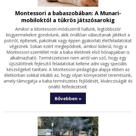
Montessori a babaszobában: A Munari-
mobiloktól a tükrös játszósarokig
Amikor a Montessori-módszerről hallunk, legtöbbször
kisgyermekekre gondolunk, akik önállóan választanak játékot a
polcról, építenek, pakolnak vagy éppen gyakorlati életfeladatokat
végeznek. Sokan ezért meglepődnek, amikor kiderül, hogy a
Montessori-szemlélet már a baba életének első hónapjaiban is
alkalmazható. Természetesen nem arról van szó, hogy egy
újszülöttnek fejlesztő feladatokat kellene adni vagy speciális
készségeket tanítani. A Montessori-pedagógia alapja ebben az
életkorban sokkal inkább az, hogy olyan környezetet teremtsünk,
amely támogatja a baba természetes fejlődését, kíváncsiságát és
önálló felfedezéseit.
Bővebben »