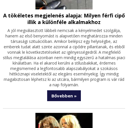
A tökéletes megjelenés alapja: Milyen férfi cipő
illik a különféle alkalmakhoz
A jól megválasztott lábbeli nemcsak a kényelmedet szolgálja,
hanem az első benyomást is alapvetően meghatározza minden
társasági szituációban. Amikor belépsz egy helyiségbe, az
emberek tudat alatt szinte azonnal a cipődre pillantanak, és ebből
vonnak le következtetéseket az igényességedről. A megfelelő
stílus megtalálása azonban nem mindig egyszerű a hatalmas piaci
kínálatban. Ha el akarod kerülni a stílusbakikat, érdemes
megismerned a legfontosabb alapszabályokat a szokásos
hétköznapi viseletektől az elegáns eseményekig. Így mindig
magabiztosan léphetsz ki az utcára, bármilyen program is vár rád
a nap folyamán.
Bővebben »