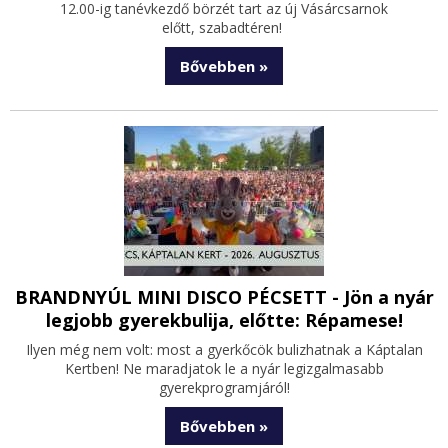
12.00-ig tanévkezdő börzét tart az új Vásárcsarnok
előtt, szabadtéren!
Bővebben »
BRANDNYÚL MINI DISCO PÉCSETT - Jön a nyár
legjobb gyerekbulija, előtte: Répamese!
Ilyen még nem volt: most a gyerkőcök bulizhatnak a Káptalan
Kertben! Ne maradjatok le a nyár legizgalmasabb
gyerekprogramjáról!
Bővebben »