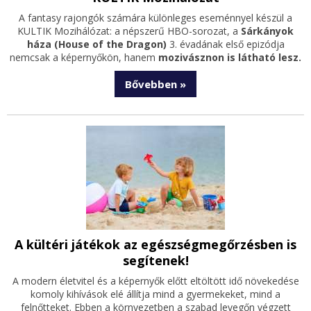
A fantasy rajongók számára különleges eseménnyel készül a
KULTIK Mozihálózat: a népszerű HBO-sorozat, a
Sárkányok
háza (House of the Dragon)
3. évadának első epizódja
nemcsak a képernyőkön, hanem
mozivásznon is látható lesz.
Bővebben »
A kültéri játékok az egészségmegőrzésben is
segítenek!
A modern életvitel és a képernyők előtt eltöltött idő növekedése
komoly kihívások elé állítja mind a gyermekeket, mind a
felnőtteket. Ebben a környezetben a szabad levegőn végzett