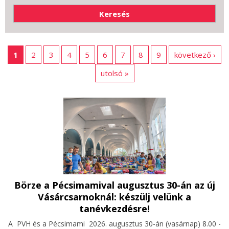
1
2
3
4
5
6
7
8
9
következő ›
utolsó »
Börze a Pécsimamival augusztus 30-án az új
Vásárcsarnoknál: készülj velünk a
tanévkezdésre!
A PVH és a Pécsimami 2026. augusztus 30-án (vasárnap) 8.00 -