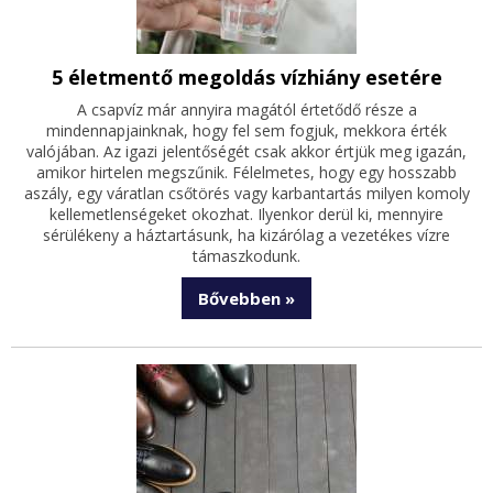
5 életmentő megoldás vízhiány esetére
A csapvíz már annyira magától értetődő része a
mindennapjainknak, hogy fel sem fogjuk, mekkora érték
valójában. Az igazi jelentőségét csak akkor értjük meg igazán,
amikor hirtelen megszűnik. Félelmetes, hogy egy hosszabb
aszály, egy váratlan csőtörés vagy karbantartás milyen komoly
kellemetlenségeket okozhat. Ilyenkor derül ki, mennyire
sérülékeny a háztartásunk, ha kizárólag a vezetékes vízre
támaszkodunk.
Bővebben »