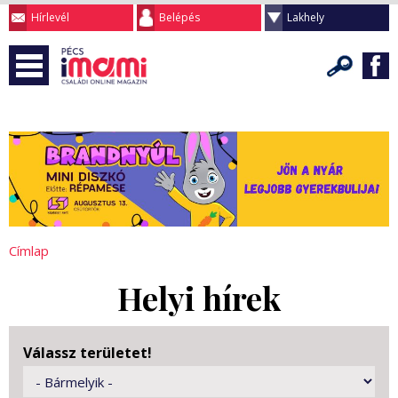
Hírlevél
Belépés
Lakhely
Címlap
Helyi hírek
Válassz területet!