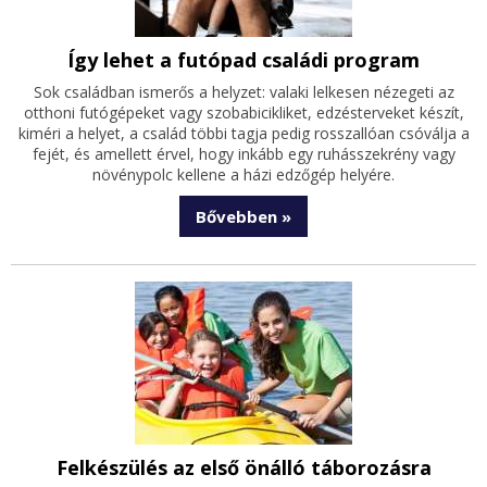
Így lehet a futópad családi program
Sok családban ismerős a helyzet: valaki lelkesen nézegeti az
otthoni futógépeket vagy szobabicikliket, edzésterveket készít,
kiméri a helyet, a család többi tagja pedig rosszallóan csóválja a
fejét, és amellett érvel, hogy inkább egy ruhásszekrény vagy
növénypolc kellene a házi edzőgép helyére.
Bővebben »
Felkészülés az első önálló táborozásra