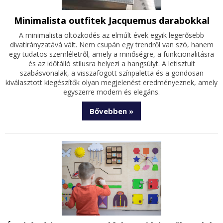
Minimalista outfitek Jacquemus darabokkal
A minimalista öltözködés az elmúlt évek egyik legerősebb
divatirányzatává vált. Nem csupán egy trendről van szó, hanem
egy tudatos szemléletről, amely a minőségre, a funkcionalitásra
és az időtálló stílusra helyezi a hangsúlyt. A letisztult
szabásvonalak, a visszafogott színpaletta és a gondosan
kiválasztott kiegészítők olyan megjelenést eredményeznek, amely
egyszerre modern és elegáns.
Bővebben »