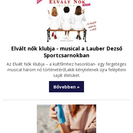
Elvált nők klubja - musical a Lauber Dezső
Sportcsarnokban
Az Elvált Nők Klubja – a kultfilmhez hasonlóan- egy fergeteges
musical három nő történetéről,akik kénytelenek újra felépíteni
saját életüket.
Bővebben »