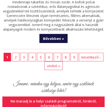
mindennapi takarítás és mosás során. A boltok polcai
roskadoznak a szintetikus, erős illatanyagokkal és agresszív
vegyületekkel teli tisztítószerektől, amelyek terhelik a környezetet.
Szerencsére léteznek olyan természetes, filléres alternatívák,
amelyek hatékonyságban könnyedén felveszik a versenyt a gyári
vegyszerekkel. Ismerd meg a nagyszüleink által is használt
alapanyagok modern és környezetbarát alkalmazási lehetőségeit.
Bővebben »
1
2
3
4
5
6
7
8
9
következő ›
utolsó »
Imami: minden egy helyen, amire egy szülőnek
szüksége lehet!
Ne maradj le a helyi családi programokról, hírekről,
információkról!