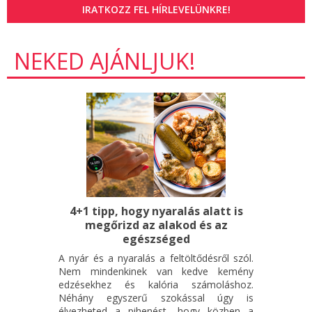
IRATKOZZ FEL HÍRLEVELÜNKRE!
NEKED AJÁNLJUK!
4+1 tipp, hogy nyaralás alatt is
megőrizd az alakod és az
egészséged
A nyár és a nyaralás a feltöltődésről szól.
Nem mindenkinek van kedve kemény
edzésekhez és kalória számoláshoz.
Néhány egyszerű szokással úgy is
élvezheted a pihenést, hogy közben a