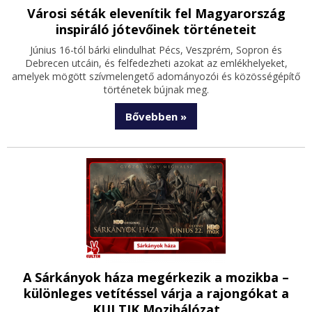
Városi séták elevenítik fel Magyarország
inspiráló jótevőinek történeteit
Június 16-tól bárki elindulhat Pécs, Veszprém, Sopron és
Debrecen utcáin, és felfedezheti azokat az emlékhelyeket,
amelyek mögött szívmelengető adományozói és közösségépítő
történetek bújnak meg.
Bővebben »
A Sárkányok háza megérkezik a mozikba –
különleges vetítéssel várja a rajongókat a
KULTIK Mozihálózat