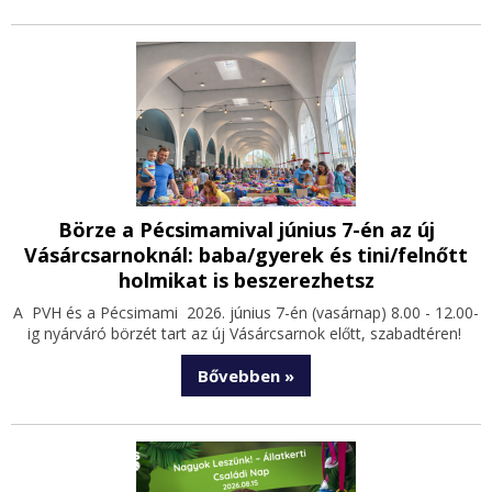
Börze a Pécsimamival június 7-én az új
Vásárcsarnoknál: baba/gyerek és tini/felnőtt
holmikat is beszerezhetsz
A PVH és a Pécsimami 2026. június 7-én (vasárnap) 8.00 - 12.00-
ig nyárváró börzét tart az új Vásárcsarnok előtt, szabadtéren!
Bővebben »