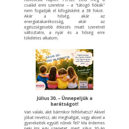
család enni szeretne – a "tátogó fiókák"
nem fogadják el kifogásként a 38 fokot.
Akár a hőség, akár az
energiatakarékosság, akár az
egészségesebb étkezés miatt szeretnél
változtatni, a nyár és a hőség erre
tökéletes alkalom.
Július 30. – Ünnepeljük a
barátságot!
Van valaki, akit bármikor felhívhatsz? Akivel
jókat nevetsz, aki meghallgat, vagy akivel a
gyerekeitek együtt nőnek fel? Ma érdemes
neki írni egy üzenetet, mert július 30-án