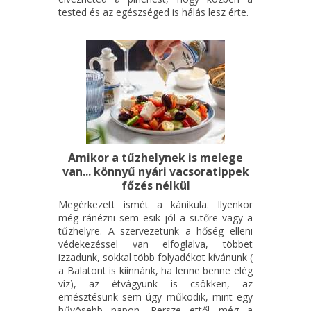
tested és az egészséged is hálás lesz érte.
Amikor a tűzhelynek is melege
van... könnyű nyári vacsoratippek
főzés nélkül
Megérkezett ismét a kánikula. Ilyenkor
még ránézni sem esik jól a sütőre vagy a
tűzhelyre. A szervezetünk a hőség elleni
védekezéssel van elfoglalva, többet
izzadunk, sokkal több folyadékot kívánunk (
a Balatont is kiinnánk, ha lenne benne elég
víz), az étvágyunk is csökken, az
emésztésünk sem úgy működik, mint egy
hűvösebb napon. Persze ettől még a