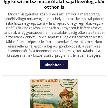
Így készíthetsz matatófalat sajátkezűleg akár
otthon is
Minden kisgyerekes szülő ismeri azt, amikor a méregdrága,
zenélő-villogó műanyag játékok helyett a kicsiket sokkal jobban
lázba hozza egy egyszerű villanykapcsoló, egy régi lakat vagy a
cipőfűzők kibogozása. A tipegők a környezetük felfedezésével
tanulnak a leggyorsabban, a matatófalak pedig tökéletes terepet
biztosítanak ehhez. Ezek a saját kezűleg összeállított fejlesztő
táblák órákra képesek lekötni a gyerekek figyelmét, miközben
észrevétlenül fejlesztik a logikus gondolkodást, a szem-kéz
koordinációt és a finommotorikus készségeket. Ráadásul a
készítése remek közös családi program is lehet a hétvégére.
Bővebben »