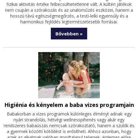
fizikai aktivitás értéke felbecsülhetetlenné vált. A kültéri játékok
nem csupán a szórakozás és az unaloműzés eszközei, hanem a
hosszú távú egészségmegőrzés, a testi-lelki egyensúly és a
harmonikus fejlődés legtermészetesebb forrásai.
Bővebben »
Higiénia és kényelem a baba vizes programjain
Babakorban a vizes programok különleges élményt adnak: egy
nyári strandolás, hétvégi wellnesspihenés vagy akár egy
rendszeres babaúszás nemcsak szórakoztató, hanem a szülők és
a gyermek közötti kötődést is erősítheti. Ahhoz azonban, hogy
ezek az alkalmak valóban gondtalanul teljenek, érdemes előre