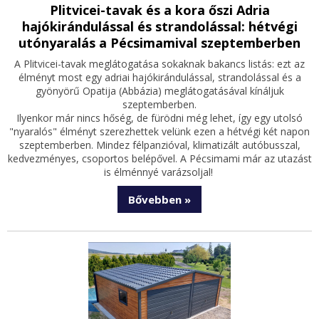
Plitvicei-tavak és a kora őszi Adria
hajókirándulással és strandolással: hétvégi
utónyaralás a Pécsimamival szeptemberben
A Plitvicei-tavak meglátogatása sokaknak bakancs listás: ezt az
élményt most egy adriai hajókirándulással, strandolással és a
gyönyörű Opatija (Abbázia) meglátogatásával kínáljuk
szeptemberben.
Ilyenkor már nincs hőség, de fürödni még lehet, így egy utolsó
"nyaralós" élményt szerezhettek velünk ezen a hétvégi két napon
szeptemberben. Mindez félpanzióval, klimatizált autóbusszal,
kedvezményes, csoportos belépővel. A Pécsimami már az utazást
is élménnyé varázsoljal!
Bővebben »