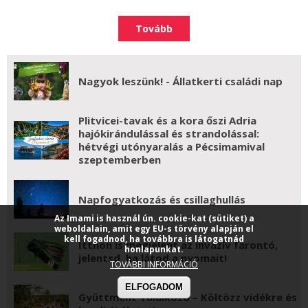
Tovább
Nagyok leszünk! - Állatkerti családi nap
Plitvicei-tavak és a kora őszi Adria
hajókirándulással és strandolással:
hétvégi utónyaralás a Pécsimamival
szeptemberben
Napfogyatkozás és csillaghullás
Az Imami is használ ún. cookie-kat (sütiket) a
weboldalain, amit egy EU-s törvény alapján el
kell fogadnod, ha továbbra is látogatnád
Itthon is megjelent az invazív farontó,
honlapunkat.
jelentsd, ha látod a nyomait!
TOVÁBBI INFORMÁCIÓ
ELFOGADOM
Gyüttment Találkozó – Költözz vidékre és