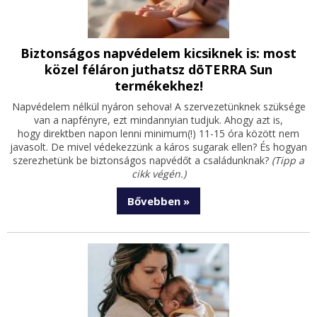
Biztonságos napvédelem kicsiknek is: most
közel féláron juthatsz dōTERRA Sun
termékekhez!
Napvédelem nélkül nyáron sehova! A szervezetünknek szüksége
van a napfényre, ezt mindannyian tudjuk. Ahogy azt is,
hogy direktben napon lenni minimum(!) 11-15 óra között nem
javasolt. De mivel védekezzünk a káros sugarak ellen? És hogyan
szerezhetünk be biztonságos napvédőt a családunknak?
(Tipp a
cikk végén.)
Bővebben »