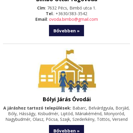
Cím
: 7632 Pécs, Bimbó utca 1.
Tel
.: +3630/383-3542
Email
:
ovoda.bimbo@gmail.com
Bővebben »
Bólyi Járás Óvodái
A járáshoz tartozó települések:
Babarc, Belvárdgyula, Borjád,
Bóly, Hásságy, Kisbudmér, Liptód, Máriakéménd, Monyoród,
Nagybudmér, Olasz, Pócsa, Szajk, Szederkény, Töttös, Versend
Bővebben »