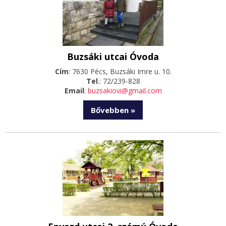
Buzsáki utcai Óvoda
Cím
: 7630 Pécs, Buzsáki Imre u. 10.
Tel
.: 72/239-828
Email
:
buzsakiovi@gmail.com
Bővebben »