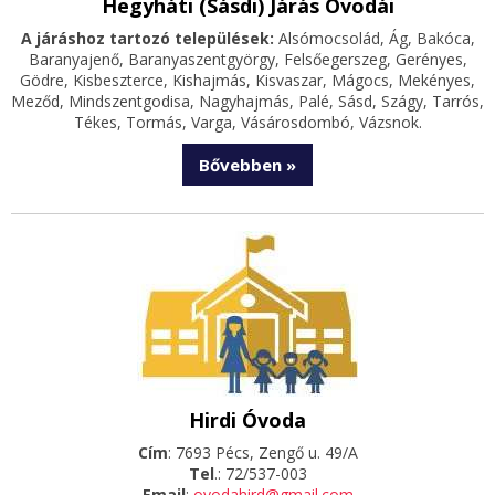
Hegyháti (Sásdi) Járás Óvodái
A járáshoz tartozó települések:
Alsómocsolád, Ág, Bakóca,
Baranyajenő, Baranyaszentgyörgy, Felsőegerszeg, Gerényes,
Gödre, Kisbeszterce, Kishajmás, Kisvaszar, Mágocs, Mekényes,
Meződ, Mindszentgodisa, Nagyhajmás, Palé, Sásd, Szágy, Tarrós,
Tékes, Tormás, Varga, Vásárosdombó, Vázsnok.
Bővebben »
Hirdi Óvoda
Cím
: 7693 Pécs, Zengő u. 49/A
Tel
.: 72/537-003
Email
:
ovodahird@gmail.com