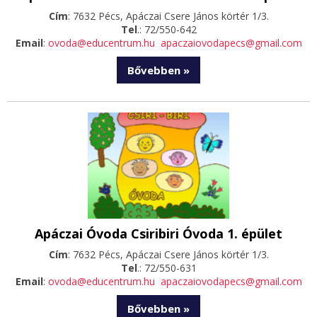
Cím
: 7632 Pécs, Apáczai Csere János körtér 1/3.
Tel
.: 72/550-642
Email
:
ovoda@educentrum.hu
apaczaiovodapecs@gmail.com
Bővebben »
Apáczai Óvoda Csiribiri Óvoda 1. épület
Cím
: 7632 Pécs, Apáczai Csere János körtér 1/3.
Tel
.: 72/550-631
Email
:
ovoda@educentrum.hu
apaczaiovodapecs@gmail.com
Bővebben »