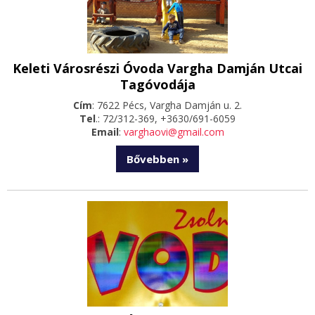
Keleti Városrészi Óvoda Vargha Damján Utcai
Tagóvodája
Cím
: 7622 Pécs, Vargha Damján u. 2.
Tel
.: 72/312-369, +3630/691-6059
Email
:
varghaovi@gmail.com
Bővebben »