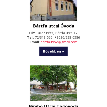
Bártfa utcai Óvoda
Cím
: 7627 Pécs, Bártfa utca 17.
Tel
.: 72/319-566, +3630/228-0586
Email
:
bartfautiovi@gmail.com
Bővebben »
Bimbó Utcai Tagóvoda