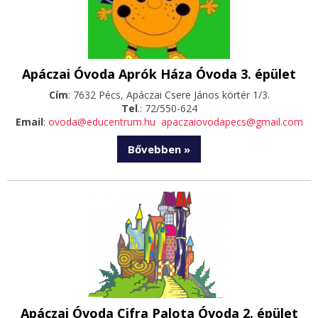
Apáczai Óvoda Aprók Háza Óvoda 3. épület
Cím
: 7632 Pécs, Apáczai Csere János körtér 1/3.
Tel
.: 72/550-624
Email
:
ovoda@educentrum.hu
apaczaiovodapecs@gmail.com
Bővebben »
Apáczai Óvoda Cifra Palota Óvoda 2. épület