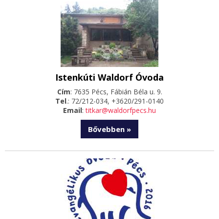
Istenkúti Waldorf Óvoda
Cím
: 7635 Pécs, Fábián Béla u. 9.
Tel
.: 72/212-034, +3620/291-0140
Email
:
titkar@waldorfpecs.hu
Bővebben »