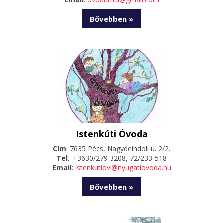
Bővebben »
Istenkúti Óvoda
Cím
: 7635 Pécs, Nagydeindoli u. 2/2.
Tel
.: +3630/279-3208, 72/233-518
Email
:
istenkutiovi@nyugatiovoda.hu
Bővebben »