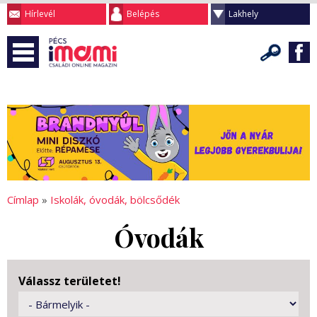
Hírlevél
Belépés
Lakhely
Címlap
»
Iskolák, óvodák, bölcsődék
Óvodák
Válassz területet!