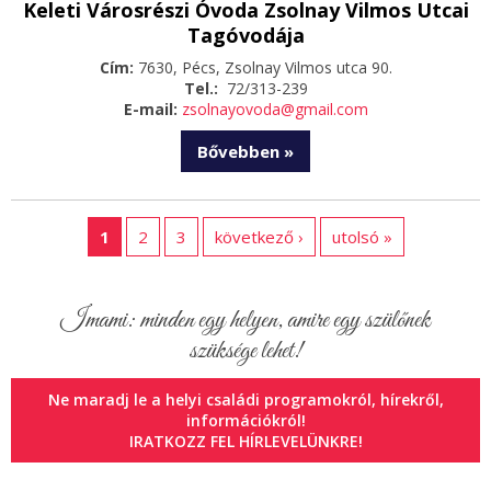
Keleti Városrészi Óvoda Zsolnay Vilmos Utcai
Tagóvodája
Cím:
7630, Pécs, Zsolnay Vilmos utca 90.
Tel.:
72/313-239
E-mail:
zsolnayovoda@gmail.com
Bővebben »
1
2
3
következő ›
utolsó »
Imami: minden egy helyen, amire egy szülőnek
szüksége lehet!
Ne maradj le a helyi családi programokról, hírekről,
információkról!
IRATKOZZ FEL HÍRLEVELÜNKRE!