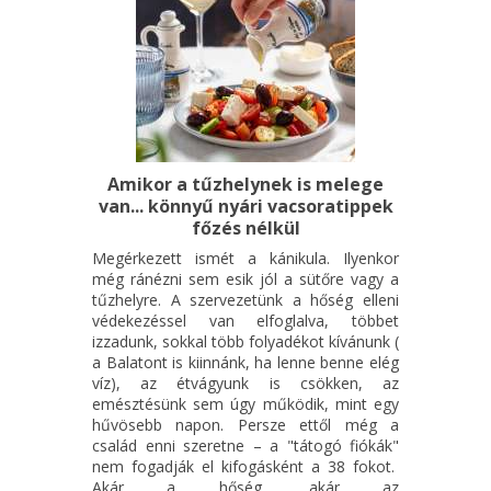
Amikor a tűzhelynek is melege
van... könnyű nyári vacsoratippek
főzés nélkül
Megérkezett ismét a kánikula. Ilyenkor
még ránézni sem esik jól a sütőre vagy a
tűzhelyre. A szervezetünk a hőség elleni
védekezéssel van elfoglalva, többet
izzadunk, sokkal több folyadékot kívánunk (
a Balatont is kiinnánk, ha lenne benne elég
víz), az étvágyunk is csökken, az
emésztésünk sem úgy működik, mint egy
hűvösebb napon. Persze ettől még a
család enni szeretne – a "tátogó fiókák"
nem fogadják el kifogásként a 38 fokot.
Akár a hőség, akár az