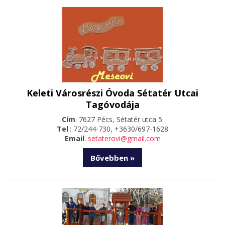
Keleti Városrészi Óvoda Sétatér Utcai
Tagóvodája
Cím
: 7627 Pécs, Sétatér utca 5.
Tel
.: 72/244-730, +3630/697-1628
Email
:
setaterovi@gmail.com
Bővebben »