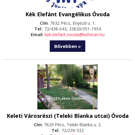
Kék Elefánt Evangélikus Óvoda
Cím
: 7632 Pécs, Enyezd u. 1.
Tel
.: 72/438-043, 33620/351-1954
Email
:
kek.elefant.ovoda@lutheran.hu
Bővebben »
Keleti Városrészi (Teleki Blanka utcai) Óvoda
Cím
: 7629 Pécs, Teleki Blanka u. 2.
Tel
.: 72/239-532