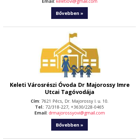
Email
:
keletiovi@gmail.com
Bővebben »
Keleti Városrészi Óvoda Dr Majorossy Imre
Utcai Tagóvodája
Cím
: 7621 Pécs, Dr. Majorossy I. u. 10.
Tel
.: 72/318-227, +3630/228-0465
Email
:
drmajorossyovi@gmail.com
Bővebben »