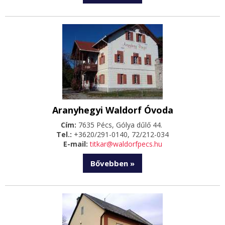
Aranyhegyi Waldorf Óvoda
Cím:
7635 Pécs, Gólya dűlő 44.
Tel.:
+3620/291-0140, 72/212-034
E-mail:
titkar@waldorfpecs.hu
Bővebben »