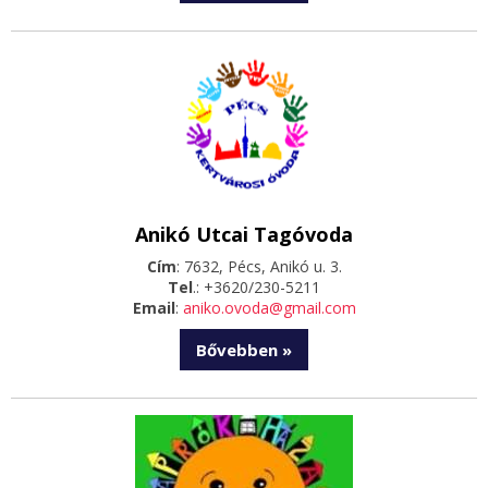
Anikó Utcai Tagóvoda
Cím
: 7632, Pécs, Anikó u. 3.
Tel
.: +3620/230-5211
Email
:
aniko.ovoda@gmail.com
Bővebben »