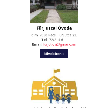
Fürj utcai Óvoda
Cím
: 7630 Pécs, Fürj utca 23.
Tel
.: 72/214-611
Email
:
furjutiovi@gmail.com
Bővebben »