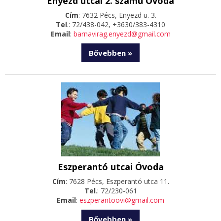
Enyezd utcai 2. számú Óvoda
Cím
: 7632 Pécs, Enyezd u. 3.
Tel
.: 72/438-042, +3630/383-4310
Email
:
barnavirag.enyezd@gmail.com
Bővebben »
Eszperantó utcai Óvoda
Cím
: 7628 Pécs, Eszperantó utca 11.
Tel
.: 72/230-061
Email
:
eszperantoovi@gmail.com
Bővebben »