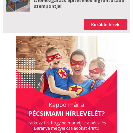
A lemezgarázs építésének legfontosabb
szempontjai
Korábbi hírek
Kapod már a
PÉCSIMAMI HÍRLEVELÉT?
Iratkozz fel, hogy ne maradj le a pécsi és
Baranya megyei családokat érintő