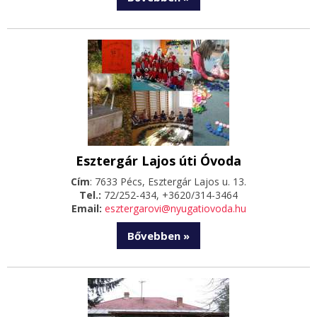
Esztergár Lajos úti Óvoda
Cím
: 7633 Pécs, Esztergár Lajos u. 13.
Tel.:
72/252-434, +3620/314-3464
Email:
esztergarovi@nyugatiovoda.hu
Bővebben »