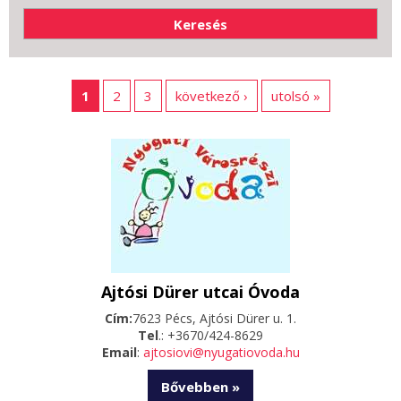
1
2
3
következő ›
utolsó »
Ajtósi Dürer utcai Óvoda
Cím:
7623 Pécs, Ajtósi Dürer u. 1.
Tel
.: +3670/424-8629
Email
:
ajtosiovi@nyugatiovoda.hu
Bővebben »