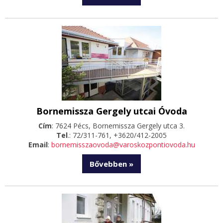
Bornemissza Gergely utcai Óvoda
Cím
: 7624 Pécs, Bornemissza Gergely utca 3.
Tel
.: 72/311-761, +3620/412-2005
Email
:
bornemisszaovoda@varoskozpontiovoda.hu
Bővebben »