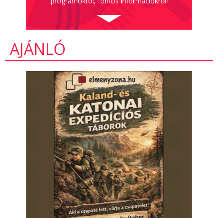
programokról, fontos információkról!
AJÁNLÓ