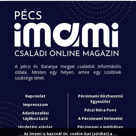
A pécsi és Baranya megyei családok információs
oldala. Minden egy helyen, amire egy szülőnek
szüksége lehet.
Kapcsolat
Pécsimami Közhasznú
Egyesület
Impresszum
Pécsi Nóra Pont
Adatkezelési
tájékoztató
A Pécsimami hírlevelei
Hirdetési ajánlat
Pécsimami a médiában
Az Imami is használ ún. cookie-kat (sütiket) a
Online szerződés
Rólunk mondták