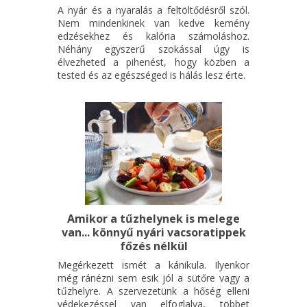
A nyár és a nyaralás a feltöltődésről szól.
Nem mindenkinek van kedve kemény
edzésekhez és kalória számoláshoz.
Néhány egyszerű szokással úgy is
élvezheted a pihenést, hogy közben a
tested és az egészséged is hálás lesz érte.
Amikor a tűzhelynek is melege
van... könnyű nyári vacsoratippek
főzés nélkül
Megérkezett ismét a kánikula. Ilyenkor
még ránézni sem esik jól a sütőre vagy a
tűzhelyre. A szervezetünk a hőség elleni
védekezéssel van elfoglalva, többet