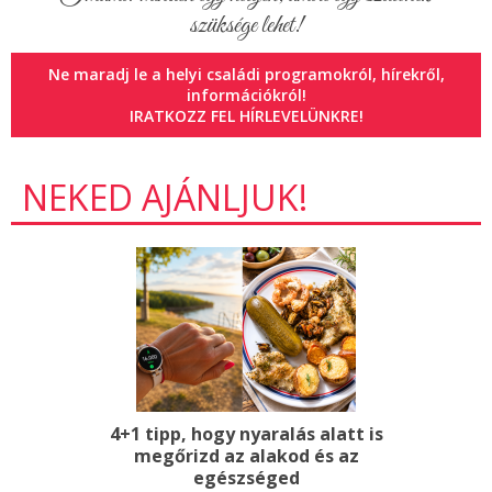
szüksége lehet!
Ne maradj le a helyi családi programokról, hírekről,
információkról!
IRATKOZZ FEL HÍRLEVELÜNKRE!
NEKED AJÁNLJUK!
4+1 tipp, hogy nyaralás alatt is
megőrizd az alakod és az
egészséged