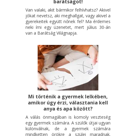
barátságot!
Van valaki, akit bármikor felhívhatsz? Akivel
jókat nevetsz, aki meghallgat, vagy akivel a
gyerekeitek együtt nőnek fel? Ma érdemes
neki írni egy üzenetet, mert július 30-án
van a Barátság Világnapja.
Mi történik a gyermek lelkében,
amikor úgy érzi, választania kell
anya és apa között?
A válás önmagában is komoly veszteség
egy gyermek számára. A szülők útjai ugyan
különválnak, de a gyermek számára
mindketten örökre a szülei maradnak.