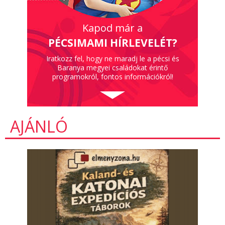
Kapod már a
PÉCSIMAMI HÍRLEVELÉT?
Iratkozz fel, hogy ne maradj le a pécsi és
Baranya megyei családokat érintő
programokról, fontos információkról!
AJÁNLÓ