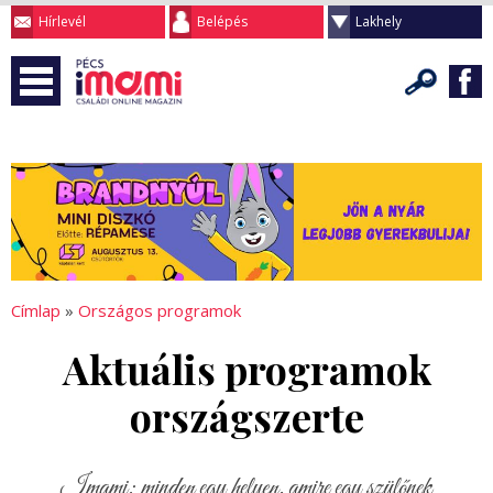
Hírlevél
Belépés
Lakhely
Címlap
»
Országos programok
Aktuális programok
országszerte
Imami: minden egy helyen, amire egy szülőnek