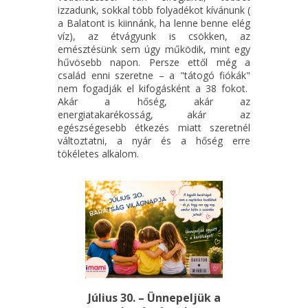
izzadunk, sokkal több folyadékot kívánunk (
a Balatont is kiinnánk, ha lenne benne elég
víz), az étvágyunk is csökken, az
emésztésünk sem úgy működik, mint egy
hűvösebb napon. Persze ettől még a
család enni szeretne – a "tátogó fiókák"
nem fogadják el kifogásként a 38 fokot.
Akár a hőség, akár az
energiatakarékosság, akár az
egészségesebb étkezés miatt szeretnél
változtatni, a nyár és a hőség erre
tökéletes alkalom.
Július 30. – Ünnepeljük a