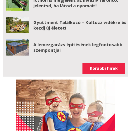
Itthon is megjelent az invazív farontó,
jelentsd, ha látod a nyomait!
Gyüttment Találkozó – Költözz vidékre és
kezdj új életet!
A lemezgarázs építésének legfontosabb
szempontjai
Korábbi hírek