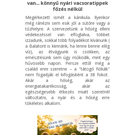
van... könnyű nyári vacsoratippek
főzés nélkül
Megérkezett ismét a kánikula. Ilyenkor
még ránézni sem esik jól a sütőre vagy a
tűzhelyre. A szervezetünk a hőség elleni
védekezéssel van elfoglalva, többet
izzadunk, sokkal több folyadékot kívánunk (
a Balatont is kiinnánk, ha lenne benne elég
víz), az étvágyunk is csökken, az
emésztésünk sem úgy működik, mint egy
hűvösebb napon. Persze ettől még a
család enni szeretne – a "tátogó fiókák"
nem fogadják el kifogásként a 38 fokot.
Akár a hőség, akár az
energiatakarékosság, akár az
egészségesebb étkezés miatt szeretnél
változtatni, a nyár és a hőség erre
tökéletes alkalom.