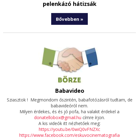
pelenkázó hátizsák
Bővebben »
Babavideo
Sziasztok ! Megmondom őszintén, babafotózásról tudtam, de
babavideóról nem.
Milyen érdekes, és és jó pofa, ha valakit érdekel a
donatellobox@gmail.hu
címre írjon.
A kis videók itt nézhetőek meg:
https://youtu.be/0wiQ0vFNZXc
https://www.facebook.com/eskuvocinematografia