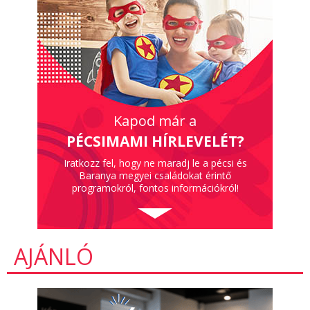
Kapod már a
PÉCSIMAMI HÍRLEVELÉT?
Iratkozz fel, hogy ne maradj le a pécsi és
Baranya megyei családokat érintő
programokról, fontos információkról!
AJÁNLÓ