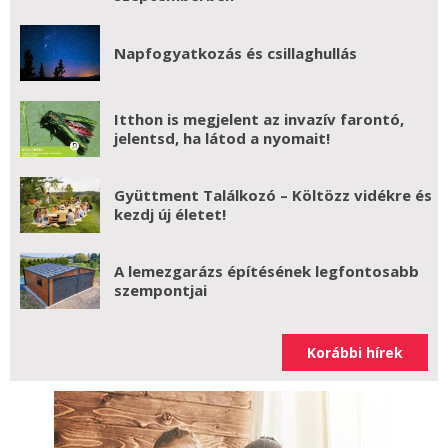
Napfogyatkozás és csillaghullás
Itthon is megjelent az invazív farontó,
jelentsd, ha látod a nyomait!
Gyüttment Találkozó – Költözz vidékre és
kezdj új életet!
A lemezgarázs építésének legfontosabb
szempontjai
Korábbi hírek