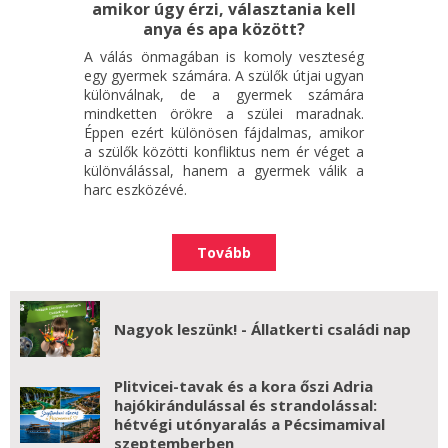
amikor úgy érzi, választania kell
anya és apa között?
A válás önmagában is komoly veszteség
egy gyermek számára. A szülők útjai ugyan
különválnak, de a gyermek számára
mindketten örökre a szülei maradnak.
Éppen ezért különösen fájdalmas, amikor
a szülők közötti konfliktus nem ér véget a
különválással, hanem a gyermek válik a
harc eszközévé.
Tovább
Nagyok leszünk! - Állatkerti családi nap
Plitvicei-tavak és a kora őszi Adria
hajókirándulással és strandolással:
hétvégi utónyaralás a Pécsimamival
szeptemberben