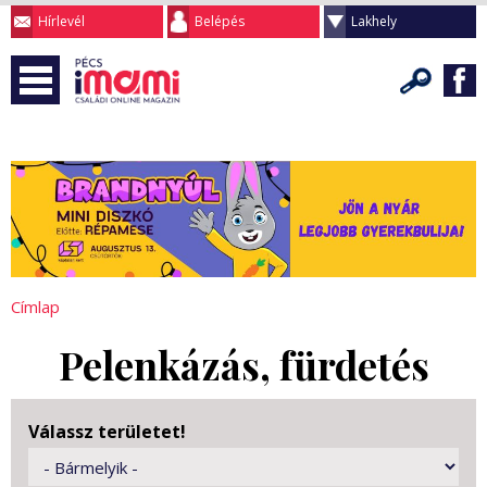
Hírlevél
Belépés
Lakhely
Címlap
Pelenkázás, fürdetés
Válassz területet!