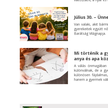
Július 30. – Ün
Van valaki, akit bárm
gyerekeitek együtt nő
Barátság Világnapja.
Mi történik a g
anya és apa kö
A válás önmagában i
különválnak, de a g
különösen fájdalmas,
hanem a gyermek váli