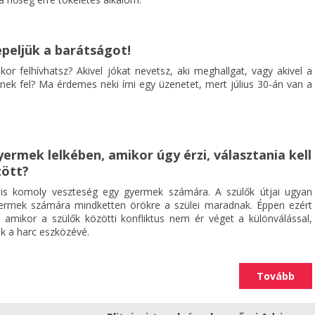
nepeljük a barátságot!
ikor felhívhatsz? Akivel jókat nevetsz, aki meghallgat, vagy akivel a
nek fel? Ma érdemes neki írni egy üzenetet, mert július 30-án van a
yermek lelkében, amikor úgy érzi, választania kell
zött?
s komoly veszteség egy gyermek számára. A szülők útjai ugyan
yermek számára mindketten örökre a szülei maradnak. Éppen ezért
 amikor a szülők közötti konfliktus nem ér véget a különválással,
k a harc eszközévé.
Tovább