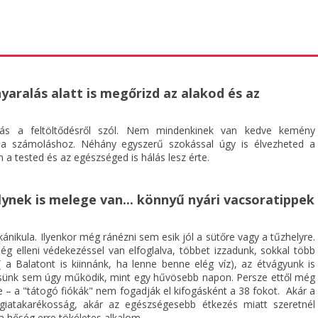
nyaralás alatt is megőrizd az alakod és az
ás a feltöltődésről szól. Nem mindenkinek van kedve kemény
ia számoláshoz. Néhány egyszerű szokással úgy is élvezheted a
 a tested és az egészséged is hálás lesz érte.
ynek is melege van... könnyű nyári vacsoratippek
ánikula. Ilyenkor még ránézni sem esik jól a sütőre vagy a tűzhelyre.
ég elleni védekezéssel van elfoglalva, többet izzadunk, sokkal több
( a Balatont is kiinnánk, ha lenne benne elég víz), az étvágyunk is
sünk sem úgy működik, mint egy hűvösebb napon. Persze ettől még
e – a "tátogó fiókák" nem fogadják el kifogásként a 38 fokot. Akár a
giatakarékosság, akár az egészségesebb étkezés miatt szeretnél
 a hőség erre tökéletes alkalom.