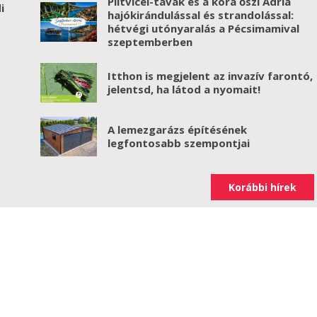
Plitvicei-tavak és a kora őszi Adria
i
hajókirándulással és strandolással:
hétvégi utónyaralás a Pécsimamival
szeptemberben
Itthon is megjelent az invazív farontó,
jelentsd, ha látod a nyomait!
A lemezgarázs építésének
legfontosabb szempontjai
Korábbi hírek