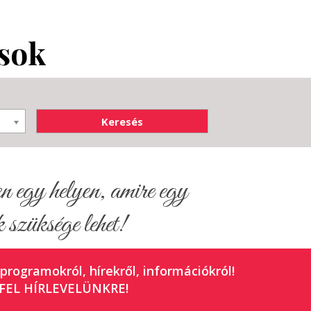
ások
egy helyen, amire egy
 szüksége lehet!
 programokról, hírekről, információkról!
FEL HÍRLEVELÜNKRE!