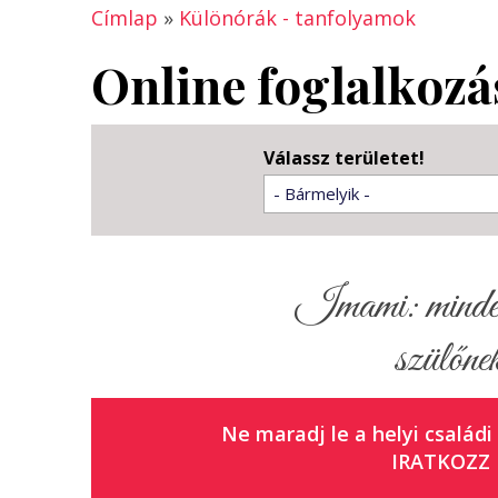
Címlap
»
Különórák - tanfolyamok
Online foglalkoz
Válassz területet!
- Bármelyik -
Imami: minden 
szülőnek
Ne maradj le a helyi családi
IRATKOZZ 