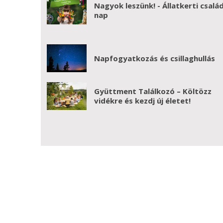
Nagyok leszünk! - Állatkerti család
nap
Napfogyatkozás és csillaghullás
Gyüttment Találkozó – Költözz
vidékre és kezdj új életet!