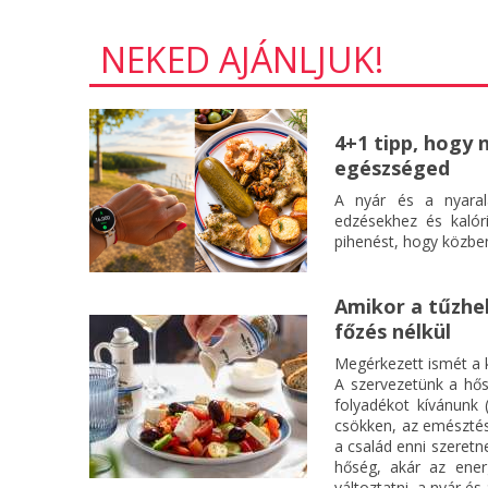
NEKED AJÁNLJUK!
4+1 tipp, hogy 
egészséged
A nyár és a nyaral
edzésekhez és kalór
pihenést, hogy közben
Amikor a tűzhel
főzés nélkül
Megérkezett ismét a k
A szervezetünk a hős
folyadékot kívánunk 
csökken, az emészté
a család enni szeretn
hőség, akár az ener
változtatni, a nyár és