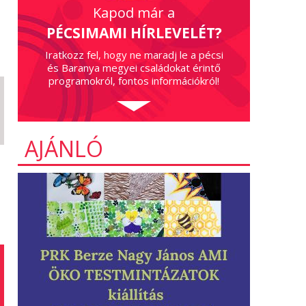
Kapod már a
PÉCSIMAMI HÍRLEVELÉT?
Iratkozz fel, hogy ne maradj le a pécsi
és Baranya megyei családokat érintő
programokról, fontos információkról!
AJÁNLÓ