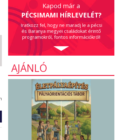
Kapod már a
PÉCSIMAMI HÍRLEVELÉT?
Iratkozz fel, hogy ne maradj le a pécsi
és Baranya megyei családokat érintő
programokról, fontos információkról!
AJÁNLÓ
n