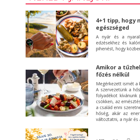
4+1 tipp, hogy 
egészséged
A nyár és a nyaral
edzésekhez és kalór
pihenést, hogy közben
Amikor a tűzhel
főzés nélkül
Megérkezett ismét a k
A szervezetünk a hős
folyadékot kívánunk 
csökken, az emészté
a család enni szeretn
hőség, akár az ener
változtatni, a nyár és