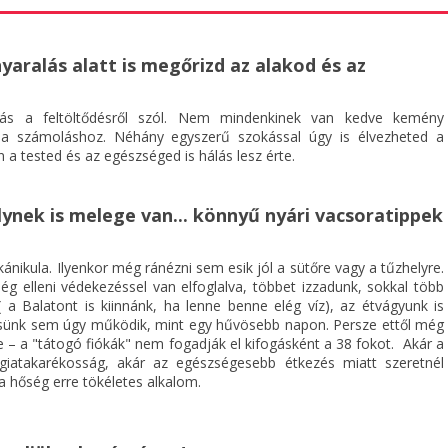
nyaralás alatt is megőrizd az alakod és az
ás a feltöltődésről szól. Nem mindenkinek van kedve kemény
ia számoláshoz. Néhány egyszerű szokással úgy is élvezheted a
 a tested és az egészséged is hálás lesz érte.
ynek is melege van... könnyű nyári vacsoratippek
ánikula. Ilyenkor még ránézni sem esik jól a sütőre vagy a tűzhelyre.
ég elleni védekezéssel van elfoglalva, többet izzadunk, sokkal több
( a Balatont is kiinnánk, ha lenne benne elég víz), az étvágyunk is
sünk sem úgy működik, mint egy hűvösebb napon. Persze ettől még
e – a "tátogó fiókák" nem fogadják el kifogásként a 38 fokot. Akár a
giatakarékosság, akár az egészségesebb étkezés miatt szeretnél
 a hőség erre tökéletes alkalom.