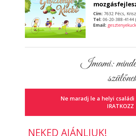
mozgásfejles
Cím:
7632 Pécs, Krisz
Tel:
06-20-388-4144 (
Email:
gesztenyekuc
Imami: minden 
szülőnek
Ne maradj le a helyi családi
IRATKOZZ 
NEKED AJÁNLJUK!