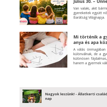
Július 30. – Ün
Van valaki, akit bárm
gyerekeitek együtt nő
Barátság Világnapja.
Mi történik a g
anya és apa kö
A válás önmagában i
különválnak, de a g
különösen fájdalmas,
hanem a gyermek váli
Nagyok leszünk! - Állatkerti család
nap