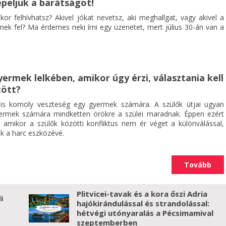
nepeljük a barátságot!
ikor felhívhatsz? Akivel jókat nevetsz, aki meghallgat, vagy akivel a
nek fel? Ma érdemes neki írni egy üzenetet, mert július 30-án van a
yermek lelkében, amikor úgy érzi, választania kell
zött?
s komoly veszteség egy gyermek számára. A szülők útjai ugyan
yermek számára mindketten örökre a szülei maradnak. Éppen ezért
 amikor a szülők közötti konfliktus nem ér véget a különválással,
k a harc eszközévé.
Tovább
Plitvicei-tavak és a kora őszi Adria
i
hajókirándulással és strandolással:
hétvégi utónyaralás a Pécsimamival
szeptemberben