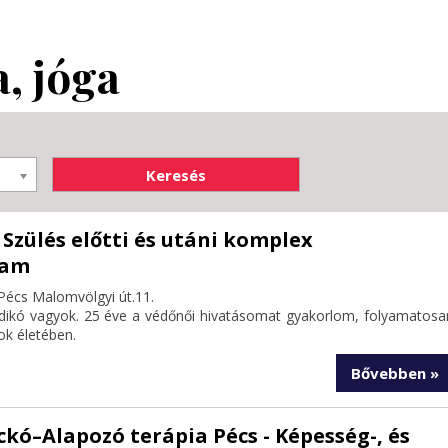
, jóga
- Szülés előtti és utáni komplex
ram
Pécs Malomvölgyi út.11.
Ildikó vagyok. 25 éve a védőnői hivatásomat gyakorlom, folyamatosa
ok életében.
Bővebben »
kó–Alapozó terápia Pécs - Képesség-, és