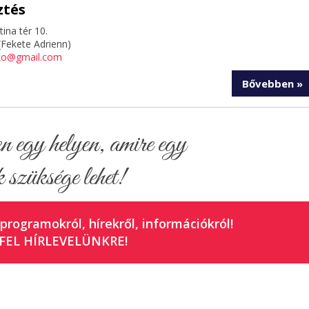
ztés
tina tér 10.
Fekete Adrienn)
ko@gmail.com
Bővebben »
egy helyen, amire egy
 szüksége lehet!
 programokról, hírekről, információkról!
FEL HÍRLEVELÜNKRE!