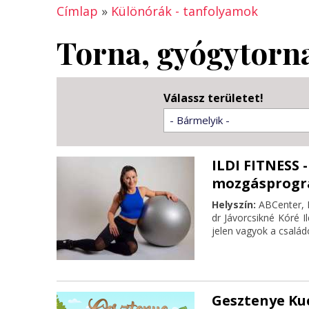
Címlap
»
Különórák - tanfolyamok
Torna, gyógytorna
Válassz területet!
- Bármelyik -
ILDI FITNESS 
mozgásprog
Helyszín:
ABCenter, 
dr Jávorcsikné Kóré 
jelen vagyok a család
Gesztenye Kuc