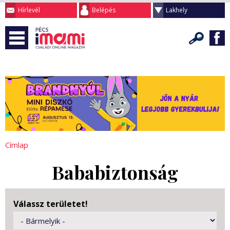
Hírlevél
Belépés
Lakhely
Címlap
Bababiztonság
Válassz területet!