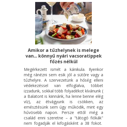
Amikor a tűzhelynek is melege
van... könnyű nyári vacsoratippek
főzés nélkül
Megérkezett ismét a kánikula. Ilyenkor
még ránézni sem esik jól a sütőre vagy a
tűzhelyre. A szervezetünk a hőség elleni
védekezéssel van elfoglalva, többet
izzadunk, sokkal több folyadékot kívánunk (
a Balatont is kiinnánk, ha lenne benne elég
víz), az étvágyunk is csökken, az
emésztésünk sem úgy működik, mint egy
hűvösebb napon. Persze ettől még a
család enni szeretne – a "tátogó fiókák"
nem fogadják el kifogásként a 38 fokot.