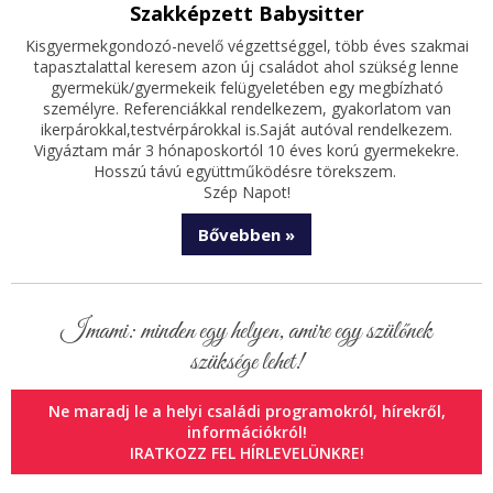
Szakképzett Babysitter
Kisgyermekgondozó-nevelő végzettséggel, több éves szakmai
tapasztalattal keresem azon új családot ahol szükség lenne
gyermekük/gyermekeik felügyeletében egy megbízható
személyre. Referenciákkal rendelkezem, gyakorlatom van
ikerpárokkal,testvérpárokkal is.Saját autóval rendelkezem.
Vigyáztam már 3 hónaposkortól 10 éves korú gyermekekre.
Hosszú távú együttműködésre törekszem.
Szép Napot!
Bővebben »
Imami: minden egy helyen, amire egy szülőnek
szüksége lehet!
Ne maradj le a helyi családi programokról, hírekről,
információkról!
IRATKOZZ FEL HÍRLEVELÜNKRE!