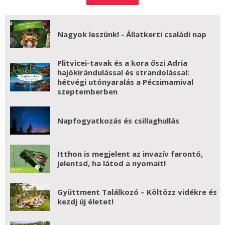
Nagyok leszünk! - Állatkerti családi nap
Plitvicei-tavak és a kora őszi Adria
hajókirándulással és strandolással:
hétvégi utónyaralás a Pécsimamival
szeptemberben
Napfogyatkozás és csillaghullás
Itthon is megjelent az invazív farontó,
jelentsd, ha látod a nyomait!
Gyüttment Találkozó – Költözz vidékre és
kezdj új életet!