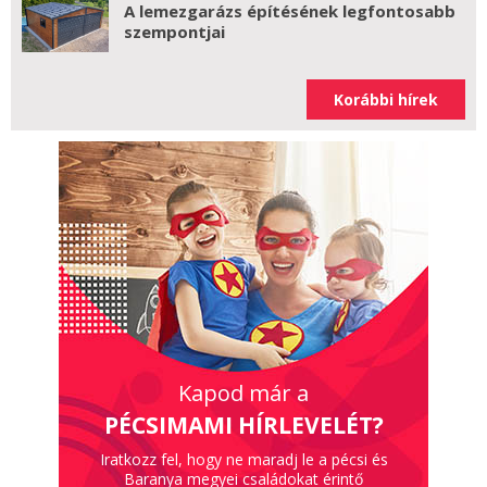
A lemezgarázs építésének legfontosabb
szempontjai
Korábbi hírek
Kapod már a
PÉCSIMAMI HÍRLEVELÉT?
Iratkozz fel, hogy ne maradj le a pécsi és
Baranya megyei családokat érintő