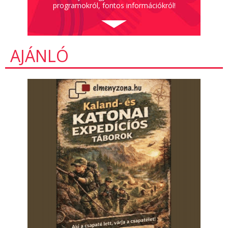
programokról, fontos információkról!
AJÁNLÓ