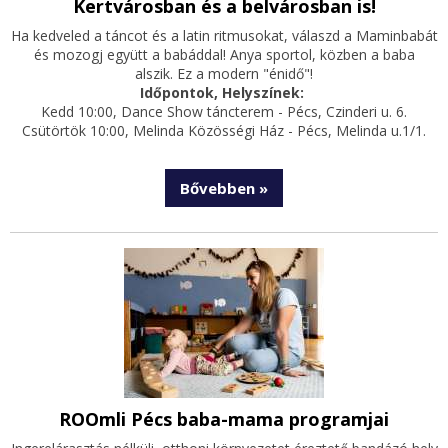
Kertvárosban és a belvárosban is!
Ha kedveled a táncot és a latin ritmusokat, válaszd a Maminbabát
és mozogj együtt a babáddal! Anya sportol, közben a baba
alszik. Ez a modern "énidő"!
Időpontok, Helyszínek:
Kedd 10:00, Dance Show táncterem - Pécs, Czinderi u. 6.
Csütörtök 10:00, Melinda Közösségi Ház - Pécs, Melinda u.1/1.
Bővebben »
ROOmli Pécs baba-mama programjai