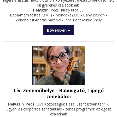
Ingerelárasztás nélküli, otthoni környezetet éreztető bandázó hely
kisgyerekes családoknak.
Helyszín:
Pécs, Király utca 53.
Baba-mam festés (BMF) - MondókáZOO - Baby Brunch -
Zenebölcsi András bácsival - Pihe Pont MiniMűhely
Bővebben »
Lívi Zeneműhelye - Babusgató, Tipegő
zenebölcsi
Helyszín
:
Pécs
, Civil Közösségek Háza, Szent István tér 17.
Egyéni és csoportos zenetanulás - zenés programok az egész
családnak