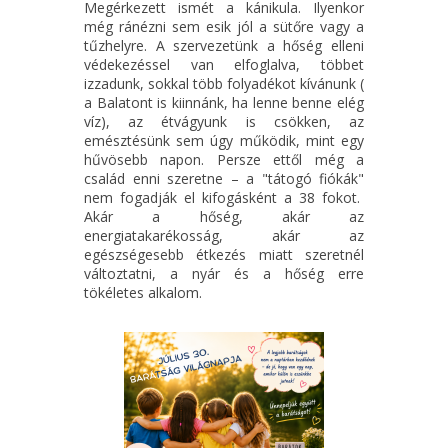
Megérkezett ismét a kánikula. Ilyenkor
még ránézni sem esik jól a sütőre vagy a
tűzhelyre. A szervezetünk a hőség elleni
védekezéssel van elfoglalva, többet
izzadunk, sokkal több folyadékot kívánunk (
a Balatont is kiinnánk, ha lenne benne elég
víz), az étvágyunk is csökken, az
emésztésünk sem úgy működik, mint egy
hűvösebb napon. Persze ettől még a
család enni szeretne – a "tátogó fiókák"
nem fogadják el kifogásként a 38 fokot.
Akár a hőség, akár az
energiatakarékosság, akár az
egészségesebb étkezés miatt szeretnél
változtatni, a nyár és a hőség erre
tökéletes alkalom.