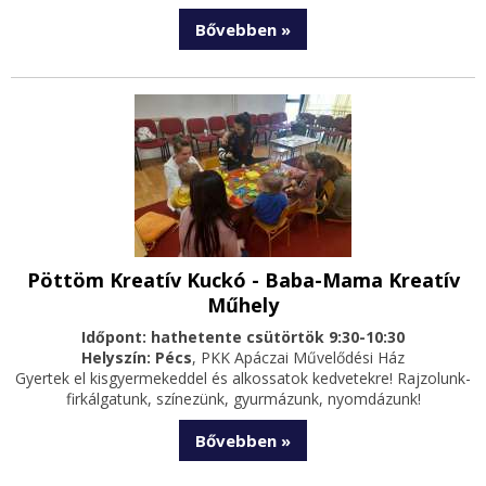
Bővebben »
Pöttöm Kreatív Kuckó - Baba-Mama Kreatív
Műhely
Időpont: hathetente csütörtök 9:30-10:30
Helyszín: Pécs
, PKK Apáczai Művelődési Ház
Gyertek el kisgyermekeddel és alkossatok kedvetekre! Rajzolunk-
firkálgatunk, színezünk, gyurmázunk, nyomdázunk!
Bővebben »