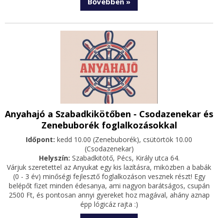
Bővebben »
Anyahajó a Szabadkikötőben - Csodazenekar és
Zenebuborék foglalkozásokkal
Időpont:
kedd 10.00 (Zenebuborék), csütörtök 10.00
(Csodazenekar)
Helyszín:
Szabadkitötő, Pécs, Király utca 64.
Várjuk szeretettel az Anyukat egy kis lazításra, miközben a babák
(0 - 3 év) minőségi fejlesztő foglalkozáson vesznek részt! Egy
belépőt fizet minden édesanya, ami nagyon barátságos, csupán
2500 Ft, és pontosan annyi gyereket hoz magával, ahány aznap
épp lógicáz rajta :)