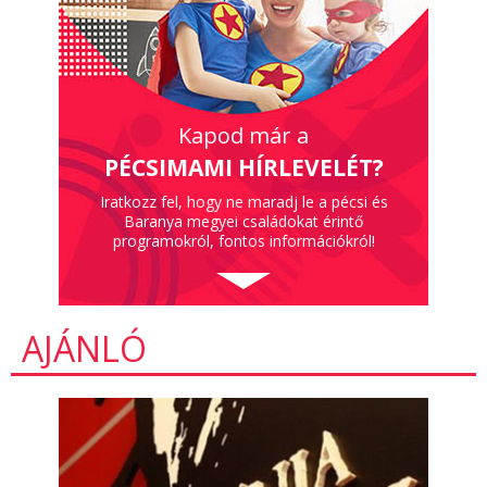
Kapod már a
PÉCSIMAMI HÍRLEVELÉT?
Iratkozz fel, hogy ne maradj le a pécsi és
Baranya megyei családokat érintő
programokról, fontos információkról!
AJÁNLÓ