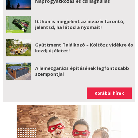
Napfogyatkozás és csillaghullás
Itthon is megjelent az invazív farontó,
jelentsd, ha látod a nyomait!
Gyüttment Találkozó – Költözz vidékre és
kezdj új életet!
A lemezgarázs építésének legfontosabb
szempontjai
Korábbi hírek