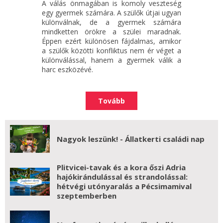
A válás önmagában is komoly veszteség
egy gyermek számára. A szülők útjai ugyan
különválnak, de a gyermek számára
mindketten örökre a szülei maradnak.
Éppen ezért különösen fájdalmas, amikor
a szülők közötti konfliktus nem ér véget a
különválással, hanem a gyermek válik a
harc eszközévé.
Tovább
Nagyok leszünk! - Állatkerti családi nap
Plitvicei-tavak és a kora őszi Adria
hajókirándulással és strandolással:
hétvégi utónyaralás a Pécsimamival
szeptemberben