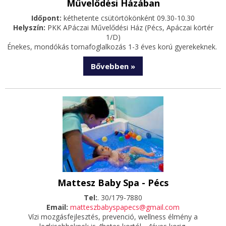
Művelődési Házában
Időpont:
kéthetente csütörtökönként 09.30-10.30
Helyszín:
PKK APáczai Művelődési Ház (Pécs, Apáczai körtér
1/D)
Énekes, mondókás tornafoglalkozás 1-3 éves korú gyerekeknek.
Bővebben »
Mattesz Baby Spa - Pécs
Tel:
. 30/179-7880
Email:
matteszbabyspapecs@gmail.com
Vízi mozgásfejlesztés, prevenció, wellness élmény a