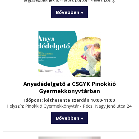
legkisebbeknek is 4hetes kortól - 4éves korig.
Bővebben »
Anyadédelgető a CSGYK Pinokkió
Gyermekkönyvtárban
Időpont: kéthetente szerdán 10:00-11:00
Helyszín: Pinokkió Gyermekkönyvtár - Pécs, Nagy Jenő utca 24.
Bővebben »