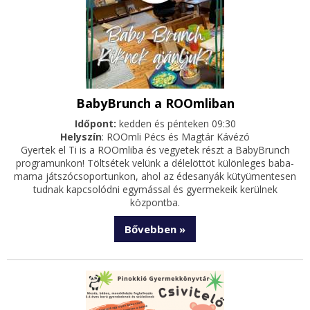
BabyBrunch a ROOmliban
Időpont:
kedden és pénteken 09:30
Helyszín
: ROOmli Pécs és Magtár Kávézó
Gyertek el Ti is a ROOmliba és vegyetek részt a BabyBrunch
programunkon! Töltsétek velünk a délelöttöt különleges baba-
mama játszócsoportunkon, ahol az édesanyák kütyümentesen
tudnak kapcsolódni egymással és gyermekeik kerülnek
központba.
Bővebben »