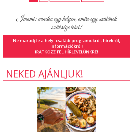
Imami: minden egy helyen, amire egy szülőnek
szüksége lehet!
Ne maradj le a helyi családi programokról, hírekről,
információkról!
IRATKOZZ FEL HÍRLEVELÜNKRE!
NEKED AJÁNLJUK!