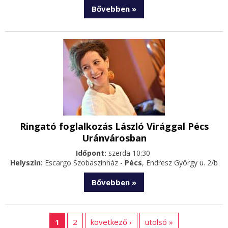
Bővebben »
Ringató foglalkozás László Virággal Pécs
Uránvárosban
Időpont:
szerda 10:30
Helyszín:
Escargo Szobaszínház -
Pécs
, Endresz György u. 2/b
Bővebben »
1
2
következő ›
utolsó »