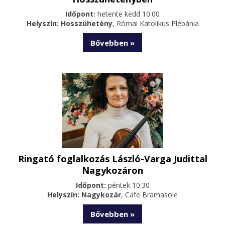
Időpont:
hetente kedd 10:00
Helyszín: Hosszúhetény
, Római Katolikus Plébánia
Bővebben »
Ringató foglalkozás László-Varga Judittal
Nagykozáron
Időpont:
péntek 10:30
Helyszín: Nagykozár
, Cafe Bramasole
Bővebben »