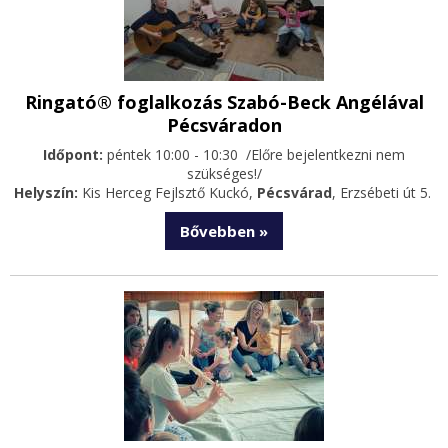
Ringató® foglalkozás Szabó-Beck Angélával
Pécsváradon
Időpont:
péntek 10:00 - 10:30 /Előre bejelentkezni nem
szükséges!/
Helyszín:
Kis Herceg Fejlsztő Kuckó,
Pécsvárad
, Erzsébeti út 5.
Bővebben »