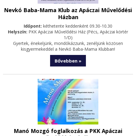
Nevkó Baba-Mama Klub az Apáczai Művelődési
Házban
Időpont:
kéthetente keddenként 09.30-10.30
Helyszín:
PKK Apáczai Művelődési Ház (Pécs, Apáczai körtér
1/D)
Gyertek, énekeljünk, mondókázzunk, zenéljünk közösen
kisgyermekeddel a Nevkó Baba-Mama Klubban!
Bővebben »
Manó Mozgó foglalkozás a PKK Apáczai