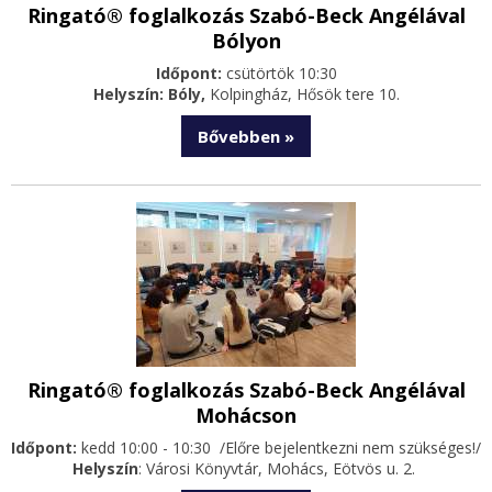
Ringató® foglalkozás Szabó-Beck Angélával
Bólyon
Időpont:
csütörtök 10:30
Helyszín: Bóly,
Kolpingház, Hősök tere 10.
Bővebben »
Ringató® foglalkozás Szabó-Beck Angélával
Mohácson
Időpont:
kedd 10:00 - 10:30 /Előre bejelentkezni nem szükséges!/
Helyszín
: Városi Könyvtár, Mohács, Eötvös u. 2.