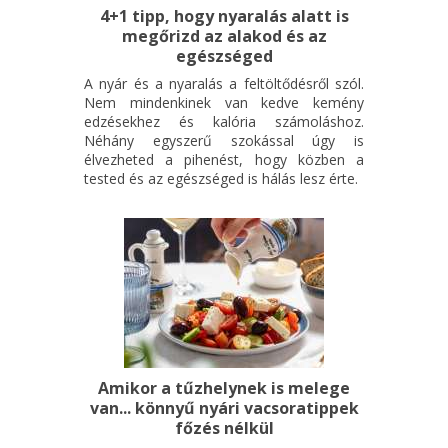
4+1 tipp, hogy nyaralás alatt is
megőrizd az alakod és az
egészséged
A nyár és a nyaralás a feltöltődésről szól.
Nem mindenkinek van kedve kemény
edzésekhez és kalória számoláshoz.
Néhány egyszerű szokással úgy is
élvezheted a pihenést, hogy közben a
tested és az egészséged is hálás lesz érte.
Amikor a tűzhelynek is melege
van... könnyű nyári vacsoratippek
főzés nélkül