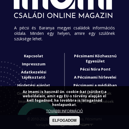
A pécsi és Baranya megyei családok információs
oldala. Minden egy helyen, amire egy szülőnek
szüksége lehet.
Kapcsolat
Pécsimami Közhasznú
Egyesület
Impresszum
Pécsi Nóra Pont
Adatkezelési
tájékoztató
A Pécsimami hírlevelei
Hirdetési ajánlat
Pécsimami a médiában
Az Imami is használ ún. cookie-kat (sütiket) a
Online szerződés
Rólunk mondták
weboldalain, amit egy EU-s törvény alapján el
kell fogadnod, ha továbbra is látogatnád
Imami franchise
Sajtómegjelenések
honlapunkat.
TOVÁBBI INFORMÁCIÓ
© 2010-2026. Minden jog fenntartva, Pécsimami
ELFOGADOM
honlapkészítés