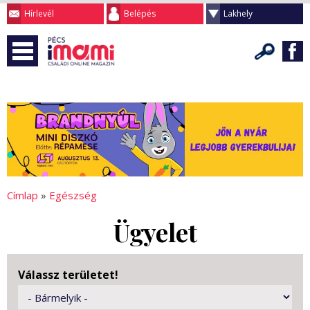
Hírlevél
Belépés
Lakhely
Címlap
»
Egészség
Ügyelet
Válassz területet!