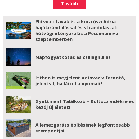
Tovább
Plitvicei-tavak és a kora őszi Adria
hajókirándulással és strandolással:
hétvégi utónyaralás a Pécsimamival
szeptemberben
Napfogyatkozás és csillaghullás
Itthon is megjelent az invazív farontó,
jelentsd, ha látod a nyomait!
Gyüttment Találkozó – Költözz vidékre és
kezdj új életet!
A lemezgarázs építésének legfontosabb
szempontjai