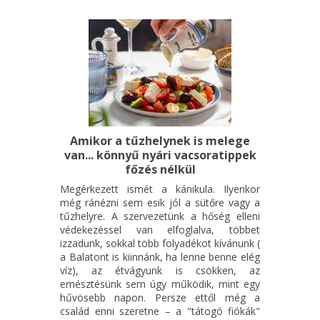
Amikor a tűzhelynek is melege
van... könnyű nyári vacsoratippek
főzés nélkül
Megérkezett ismét a kánikula. Ilyenkor
még ránézni sem esik jól a sütőre vagy a
tűzhelyre. A szervezetünk a hőség elleni
védekezéssel van elfoglalva, többet
izzadunk, sokkal több folyadékot kívánunk (
a Balatont is kiinnánk, ha lenne benne elég
víz), az étvágyunk is csökken, az
emésztésünk sem úgy működik, mint egy
hűvösebb napon. Persze ettől még a
család enni szeretne – a "tátogó fiókák"