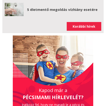
5 életmentő megoldás vízhiány esetére
Korábbi hírek
Kapod már a
PÉCSIMAMI HÍRLEVELÉT?
Iratkozz fel, hogy ne maradj le a pécsi és