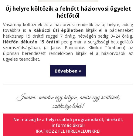
Új helyre költözik a felnőtt háziorvosi ügyelet
hétfőtől
Vasárnap költöznek át a háziorvosi rendelők az új helyre, addig
továbbra is a
Rákóczi úti épületben
látják el a pácienseket
hétköznap 15 órától reggel 7 óráig, hétvégén pedig 0–24 óráig.
Hétfőn délután 15 órától
pedig már a sürgősségi betegellátó
szomszédságában, (a Janus Pannonius Klinikai Tömbben) az
újonnan berendezett rendelőkben látják el a háziorvosok az
ügyeleti teendőket.
Bővebben »
Imami: minden egy helyen, amire egy szülőnek
szüksége lehet!
Ne maradj le a helyi családi programokról, hírekről,
információkról!
IRATKOZZ FEL HÍRLEVELÜNKRE!