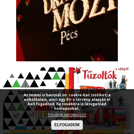
Az Imami is használ ún. cookie-kat (sütiket) a
weboldalain, amit egy EU-s törvény alapján el
kell fogadnod, ha továbbra is látogatnád
honlapunkat.
TOVÁBBI INFORMÁCIÓ
ELFOGADOM