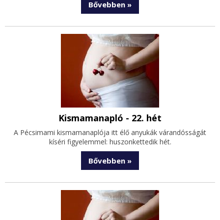
Bővebben »
Kismamanapló - 22. hét
A Pécsimami kismamanaplója itt élő anyukák várandósságát
kíséri figyelemmel: huszonkettedik hét.
Bővebben »