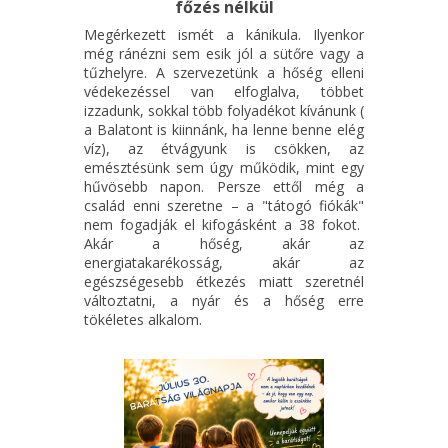
főzés nélkül
Megérkezett ismét a kánikula. Ilyenkor
még ránézni sem esik jól a sütőre vagy a
tűzhelyre. A szervezetünk a hőség elleni
védekezéssel van elfoglalva, többet
izzadunk, sokkal több folyadékot kívánunk (
a Balatont is kiinnánk, ha lenne benne elég
víz), az étvágyunk is csökken, az
emésztésünk sem úgy működik, mint egy
hűvösebb napon. Persze ettől még a
család enni szeretne – a "tátogó fiókák"
nem fogadják el kifogásként a 38 fokot.
Akár a hőség, akár az
energiatakarékosság, akár az
egészségesebb étkezés miatt szeretnél
változtatni, a nyár és a hőség erre
tökéletes alkalom.