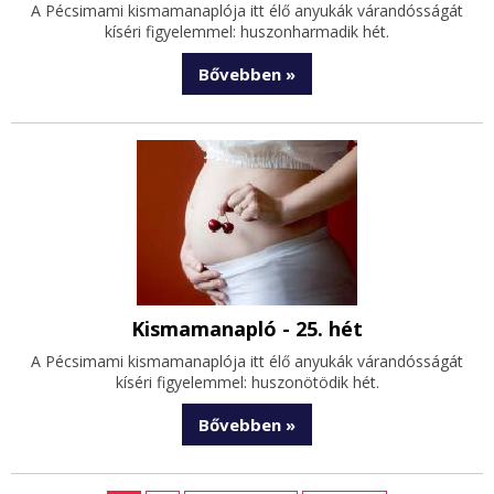
A Pécsimami kismamanaplója itt élő anyukák várandósságát
kíséri figyelemmel: huszonharmadik hét.
Bővebben »
Kismamanapló - 25. hét
A Pécsimami kismamanaplója itt élő anyukák várandósságát
kíséri figyelemmel: huszonötödik hét.
Bővebben »