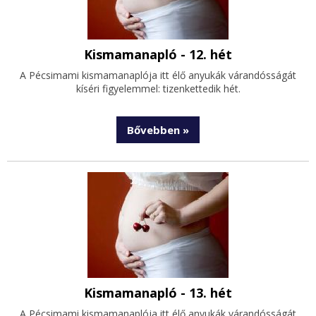
Kismamanapló - 12. hét
A Pécsimami kismamanaplója itt élő anyukák várandósságát
kíséri figyelemmel: tizenkettedik hét.
Bővebben »
Kismamanapló - 13. hét
A Pécsimami kismamanaplója itt élő anyukák várandósságát