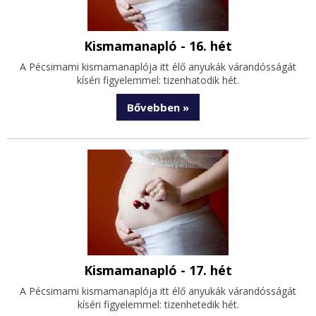
Kismamanapló - 16. hét
A Pécsimami kismamanaplója itt élő anyukák várandósságát
kíséri figyelemmel: tizenhatodik hét.
Bővebben »
Kismamanapló - 17. hét
A Pécsimami kismamanaplója itt élő anyukák várandósságát
kíséri figyelemmel: tizenhetedik hét.