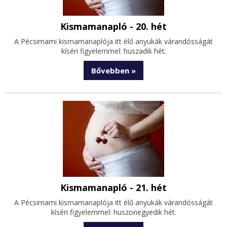
Kismamanapló - 20. hét
A Pécsimami kismamanaplója itt élő anyukák várandósságát
kíséri figyelemmel: huszadik hét.
Bővebben »
Kismamanapló - 21. hét
A Pécsimami kismamanaplója itt élő anyukák várandósságát
kíséri figyelemmel: huszonegyedik hét.