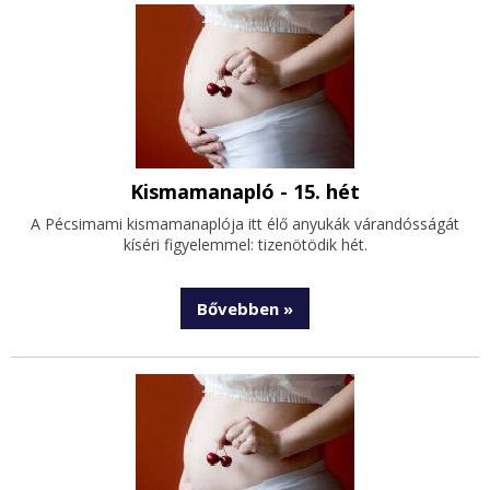
Kismamanapló - 15. hét
A Pécsimami kismamanaplója itt élő anyukák várandósságát
kíséri figyelemmel: tizenötödik hét.
Bővebben »