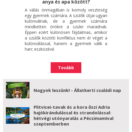
anya és apa között?
A válás önmagában is komoly veszteség
egy gyermek számára. A szülők útjai ugyan
különválnak, de a gyermek számára
mindketten örökre a szülei maradnak.
Éppen ezért különösen fájdalmas, amikor
a szülők közötti konfliktus nem ér véget a
különválással, hanem a gyermek válik a
harc eszközévé.
Tovább
Nagyok leszünk! - Állatkerti családi nap
Plitvicei-tavak és a kora őszi Adria
hajókirándulással és strandolással:
hétvégi utónyaralás a Pécsimamival
szeptemberben