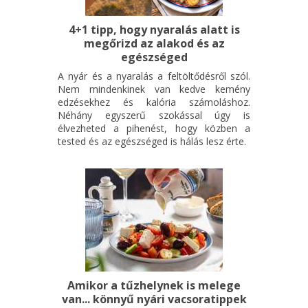
4+1 tipp, hogy nyaralás alatt is
megőrizd az alakod és az
egészséged
A nyár és a nyaralás a feltöltődésről szól.
Nem mindenkinek van kedve kemény
edzésekhez és kalória számoláshoz.
Néhány egyszerű szokással úgy is
élvezheted a pihenést, hogy közben a
tested és az egészséged is hálás lesz érte.
Amikor a tűzhelynek is melege
van... könnyű nyári vacsoratippek