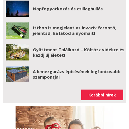
Napfogyatkozás és csillaghullás
Itthon is megjelent az invazív farontó,
jelentsd, ha látod a nyomait!
Gyüttment Találkozó – Költözz vidékre és
kezdj új életet!
A lemezgarázs építésének legfontosabb
szempontjai
Korábbi hírek