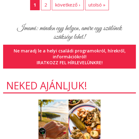
1
2
következő ›
utolsó »
Imami: minden egy helyen, amire egy szülőnek
szüksége lehet!
Ne maradj le a helyi családi programokról, hírekről,
információkról!
IRATKOZZ FEL HÍRLEVELÜNKRE!
NEKED AJÁNLJUK!