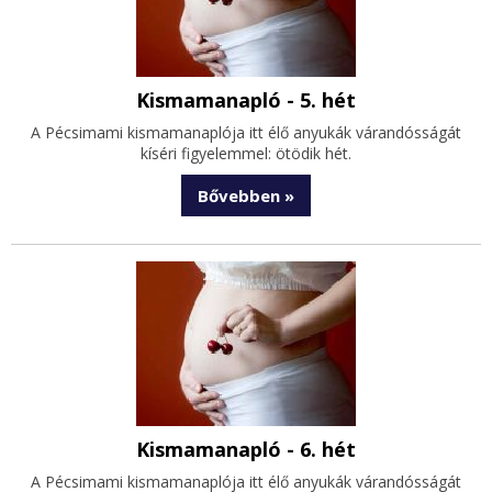
Kismamanapló - 5. hét
A Pécsimami kismamanaplója itt élő anyukák várandósságát
kíséri figyelemmel: ötödik hét.
Bővebben »
Kismamanapló - 6. hét
A Pécsimami kismamanaplója itt élő anyukák várandósságát