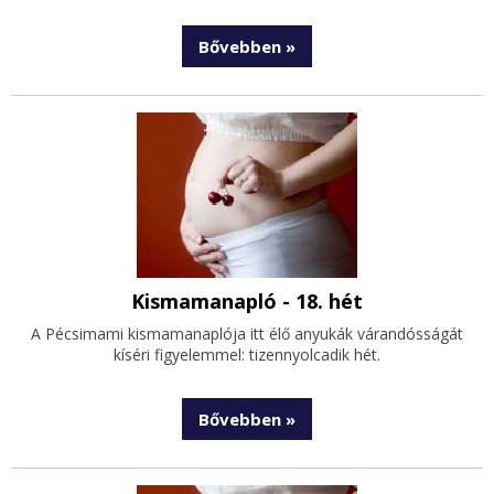
Bővebben »
Kismamanapló - 18. hét
A Pécsimami kismamanaplója itt élő anyukák várandósságát
kíséri figyelemmel: tizennyolcadik hét.
Bővebben »