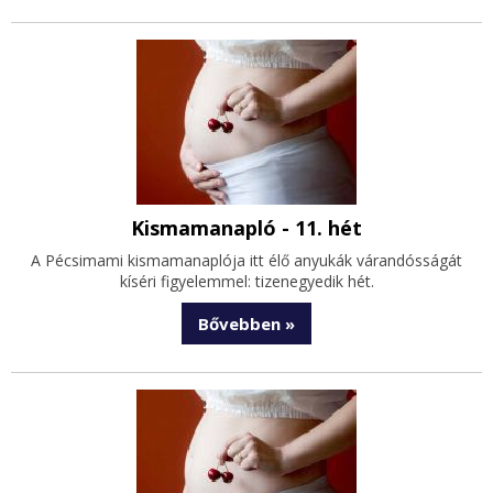
Kismamanapló - 11. hét
A Pécsimami kismamanaplója itt élő anyukák várandósságát
kíséri figyelemmel: tizenegyedik hét.
Bővebben »