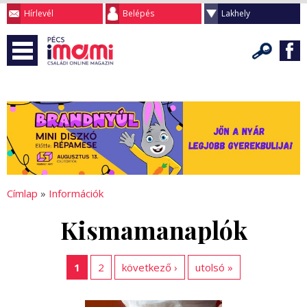
Hírlevél
Belépés
Lakhely
Címlap
»
Információk
Kismamanaplók
1
2
következő ›
utolsó »