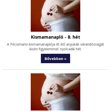
Kismamanapló - 8. hét
A Pécsimami kismamanaplója itt élő anyukák várandósságát
kíséri figyelemmel: nyolcadik hét.
Bővebben »