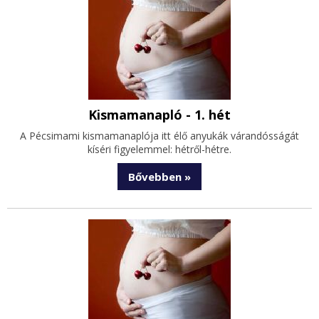
Kismamanapló - 1. hét
A Pécsimami kismamanaplója itt élő anyukák várandósságát
kíséri figyelemmel: hétről-hétre.
Bővebben »