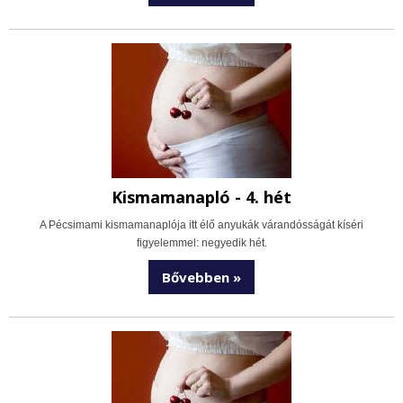
Kismamanapló - 4. hét
A Pécsimami kismamanaplója itt élő anyukák várandósságát kíséri
figyelemmel: negyedik hét.
Bővebben »