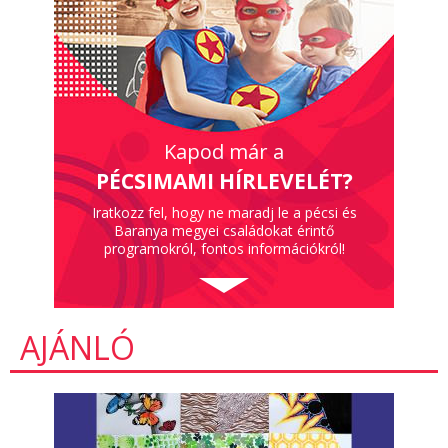
Kapod már a
PÉCSIMAMI HÍRLEVELÉT?
Iratkozz fel, hogy ne maradj le a pécsi és
Baranya megyei családokat érintő
programokról, fontos információkról!
AJÁNLÓ