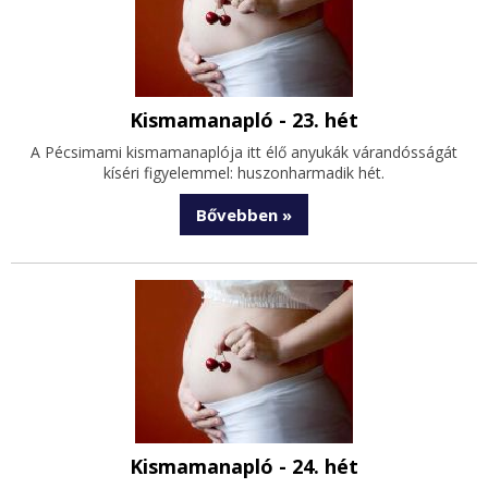
Kismamanapló - 23. hét
A Pécsimami kismamanaplója itt élő anyukák várandósságát
kíséri figyelemmel: huszonharmadik hét.
Bővebben »
Kismamanapló - 24. hét