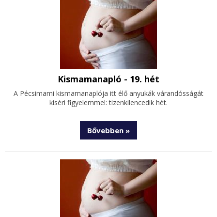
Kismamanapló - 19. hét
A Pécsimami kismamanaplója itt élő anyukák várandósságát
kíséri figyelemmel: tizenkilencedik hét.
Bővebben »