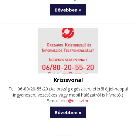
Bővebben »
Krízisvonal
Tel.: 06-80/20-55-20 (A
z ország egész területéről éjjel-nappal
ingyenesen, vezetékes vagy mobil hálózatról is hívható.)
E-mail:
okit@ncsszi.hu
Bővebben »