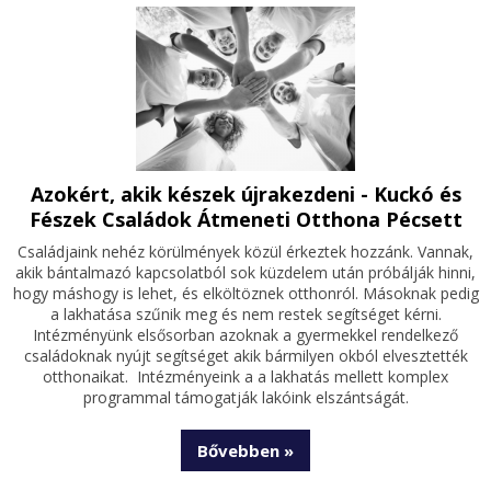
Azokért, akik készek újrakezdeni - Kuckó és
Fészek Családok Átmeneti Otthona Pécsett
Családjaink nehéz körülmények közül érkeztek hozzánk. Vannak,
akik bántalmazó kapcsolatból sok küzdelem után próbálják hinni,
hogy máshogy is lehet, és elköltöznek otthonról. Másoknak pedig
a lakhatása szűnik meg és nem restek segítséget kérni.
Intézményünk elsősorban azoknak a gyermekkel rendelkező
családoknak nyújt segítséget akik bármilyen okból elvesztették
otthonaikat. Intézményeink a a lakhatás mellett komplex
programmal támogatják lakóink elszántságát.
Bővebben »