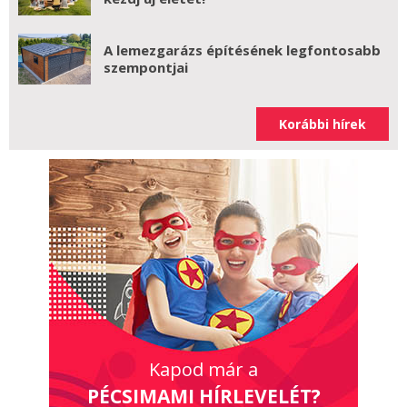
A lemezgarázs építésének legfontosabb
szempontjai
Korábbi hírek
Kapod már a
PÉCSIMAMI HÍRLEVELÉT?