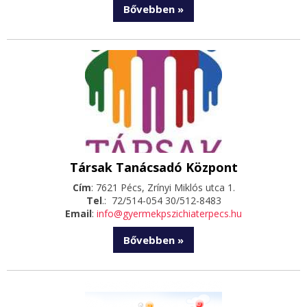
Bővebben »
Társak Tanácsadó Központ
Cím
: 7621 Pécs, Zrínyi Miklós utca 1.
Tel
.: 72/514-054 30/512-8483
Email
:
info@gyermekpszichiaterpecs.hu
Bővebben »