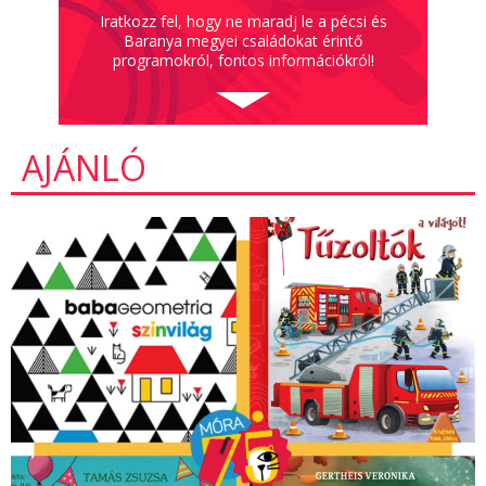
Iratkozz fel, hogy ne maradj le a pécsi és
Baranya megyei családokat érintő
programokról, fontos információkról!
AJÁNLÓ