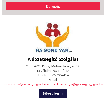
Áldozatsegítő Szolgálat
Cím: 7621 Pécs, Mátyás király u. 32.
Levélcím: 7601 Pf.:42
Telefon: 72/795-424
Email:
igazsagugy@baranya.gov.hu
aldozat_baranya@igazsagugy.gov.hu
Bővebben »