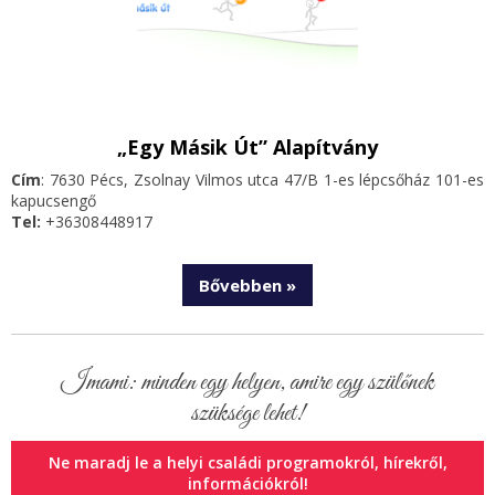
„Egy Másik Út” Alapítvány
Cím
: 7630 Pécs, Zsolnay Vilmos utca 47/B 1-es lépcsőház 101-es
kapucsengő
Tel:
+36308448917
Bővebben »
Imami: minden egy helyen, amire egy szülőnek
szüksége lehet!
Ne maradj le a helyi családi programokról, hírekről,
információkról!