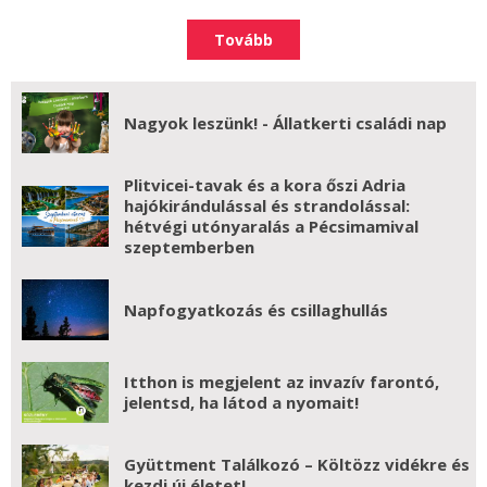
Tovább
Nagyok leszünk! - Állatkerti családi nap
Plitvicei-tavak és a kora őszi Adria
hajókirándulással és strandolással:
hétvégi utónyaralás a Pécsimamival
szeptemberben
Napfogyatkozás és csillaghullás
Itthon is megjelent az invazív farontó,
jelentsd, ha látod a nyomait!
Gyüttment Találkozó – Költözz vidékre és
kezdj új életet!