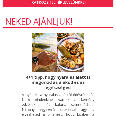
IRATKOZZ FEL HÍRLEVELÜNKRE!
NEKED AJÁNLJUK!
4+1 tipp, hogy nyaralás alatt is
megőrizd az alakod és az
egészséged
A nyár és a nyaralás a feltöltődésről szól.
Nem mindenkinek van kedve kemény
edzésekhez és kalória számoláshoz.
Néhány egyszerű szokással úgy is
élvezheted a pihenést, hogy közben a