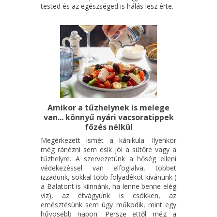
tested és az egészséged is hálás lesz érte.
Amikor a tűzhelynek is melege
van... könnyű nyári vacsoratippek
főzés nélkül
Megérkezett ismét a kánikula. Ilyenkor
még ránézni sem esik jól a sütőre vagy a
tűzhelyre. A szervezetünk a hőség elleni
védekezéssel van elfoglalva, többet
izzadunk, sokkal több folyadékot kívánunk (
a Balatont is kiinnánk, ha lenne benne elég
víz), az étvágyunk is csökken, az
emésztésünk sem úgy működik, mint egy
hűvösebb napon. Persze ettől még a