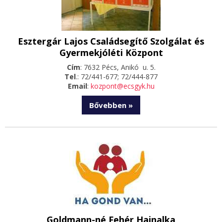
Esztergár Lajos Családsegítő Szolgálat és
Gyermekjóléti Központ
Cím
: 7632 Pécs, Anikó u. 5.
Tel
.: 72/441-677; 72/444-877
Email
:
kozpont@ecsgyk.hu
Bővebben »
Goldmann-né Fehér Hajnalka