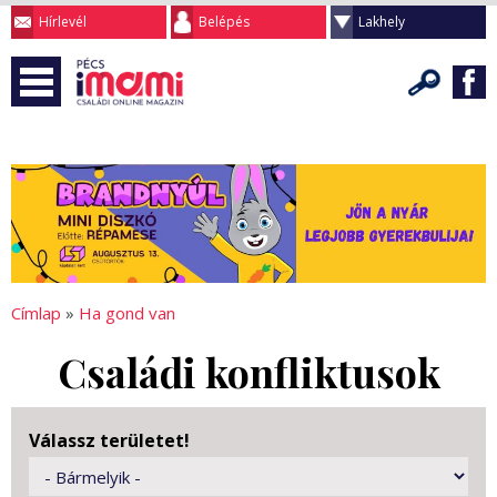
Hírlevél
Belépés
Lakhely
Címlap
»
Ha gond van
Családi konfliktusok
Válassz területet!