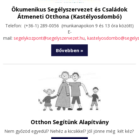
Ökumenikus Segélyszervezet és Családok
Átmeneti Otthona (Kastélyosdombó)
Telefon:
(+36-1) 289-0056 (munkanapokon 9 és 13 óra között)
E-
mail:
segelykozpont@segelyszervezet.hu
,
kastelyosdombo@segelys
Bővebben »
Otthon Segítünk Alapítvány
Nem győzöd egyedül? Nehéz a kicsikkel? Jól jönne még két kéz?