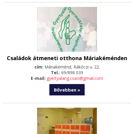
Családok átmeneti otthona Máriakéménden
cím:
Máriakéménd, Rákóczi u. 22.
Tel.:
69/898 039
E-mail:
gyertyalang.csao@gmail.com
Bővebben »