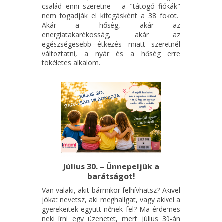
család enni szeretne – a "tátogó fiókák"
nem fogadják el kifogásként a 38 fokot.
Akár a hőség, akár az
energiatakarékosság, akár az
egészségesebb étkezés miatt szeretnél
változtatni, a nyár és a hőség erre
tökéletes alkalom.
Július 30. – Ünnepeljük a
barátságot!
Van valaki, akit bármikor felhívhatsz? Akivel
jókat nevetsz, aki meghallgat, vagy akivel a
gyerekeitek együtt nőnek fel? Ma érdemes
neki írni egy üzenetet, mert július 30-án