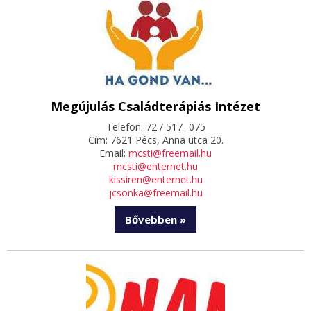
Megújulás Családterápiás Intézet
Telefon: 72 / 517- 075
Cím: 7621 Pécs, Anna utca 20.
Email:
mcsti@freemail.hu
mcsti@enternet.hu
kissiren@enternet.hu
jcsonka@freemail.hu
Bővebben »