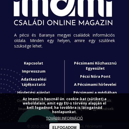
A pécsi és Baranya megyei családok információs
oldala. Minden egy helyen, amire egy szülőnek
szüksége lehet.
Kapcsolat
Pécsimami Közhasznú
Egyesület
Impresszum
Pécsi Nóra Pont
Adatkezelési
tájékoztató
A Pécsimami hírlevelei
Hirdetési ajánlat
Pécsimami a médiában
Az Imami is használ ún. cookie-kat (sütiket) a
Online szerződés
Rólunk mondták
weboldalain, amit egy EU-s törvény alapján el
kell fogadnod, ha továbbra is látogatnád
Imami franchise
Sajtómegjelenések
honlapunkat.
TOVÁBBI INFORMÁCIÓ
© 2010-2026. Minden jog fenntartva, Pécsimami
ELFOGADOM