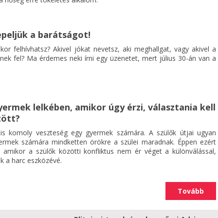
nepeljük a barátságot!
ikor felhívhatsz? Akivel jókat nevetsz, aki meghallgat, vagy akivel a
nek fel? Ma érdemes neki írni egy üzenetet, mert július 30-án van a
yermek lelkében, amikor úgy érzi, választania kell
zött?
s komoly veszteség egy gyermek számára. A szülők útjai ugyan
yermek számára mindketten örökre a szülei maradnak. Éppen ezért
 amikor a szülők közötti konfliktus nem ér véget a különválással,
k a harc eszközévé.
Tovább