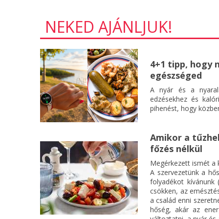
NEKED AJÁNLJUK!
4+1 tipp, hogy 
egészséged
A nyár és a nyaral
edzésekhez és kalór
pihenést, hogy közben
Amikor a tűzhel
főzés nélkül
Megérkezett ismét a k
A szervezetünk a hős
folyadékot kívánunk 
csökken, az emészté
a család enni szeretn
hőség, akár az ener
változtatni, a nyár és