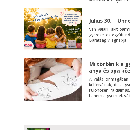
Július 30. – Ün
Van valaki, akit bárm
gyerekeitek együtt nő
Barátság Világnapja.
Mi történik a g
anya és apa kö
A válás önmagában i
különválnak, de a g
különösen fájdalmas,
hanem a gyermek váli