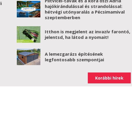
Plitvicei-tavak és a kora őszi Adria
i
hajókirándulással és strandolással:
hétvégi utónyaralás a Pécsimamival
szeptemberben
Itthon is megjelent az invazív farontó,
jelentsd, ha látod a nyomait!
A lemezgarázs építésének
legfontosabb szempontjai
Korábbi hírek