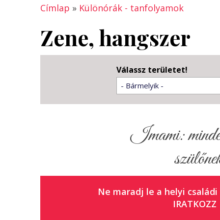
Címlap
»
Különórák - tanfolyamok
Zene, hangszer
Válassz területet!
- Bármelyik -
Imami: minden 
szülőnek
Ne maradj le a helyi családi
IRATKOZZ 