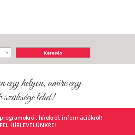
egy helyen, amire egy
 szüksége lehet!
 programokról, hírekről, információkról!
FEL HÍRLEVELÜNKRE!