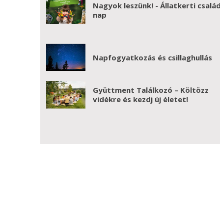
Nagyok leszünk! - Állatkerti család
nap
Napfogyatkozás és csillaghullás
Gyüttment Találkozó – Költözz
vidékre és kezdj új életet!