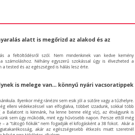
nyaralás alatt is megőrizd az alakod és az
ás a feltöltődésről szól. Nem mindenkinek van kedve kemény
ia számoláshoz. Néhány egyszerű szokással úgy is élvezheted a
 a tested és az egészséged is hálás lesz érte.
ynek is melege van... könnyű nyári vacsoratippek
ánikula. Ilyenkor még ránézni sem esik jól a sütőre vagy a tűzhelyre.
ég elleni védekezéssel van elfoglalva, többet izzadunk, sokkal több
( a Balatont is kiinnánk, ha lenne benne elég víz), az étvágyunk is
sünk sem úgy működik, mint egy hűvösebb napon. Persze ettől még
e – a "tátogó fiókák" nem fogadják el kifogásként a 38 fokot. Akár a
giatakarékosság, akár az egészségesebb étkezés miatt szeretnél
 a hőség erre tökéletes alkalom.