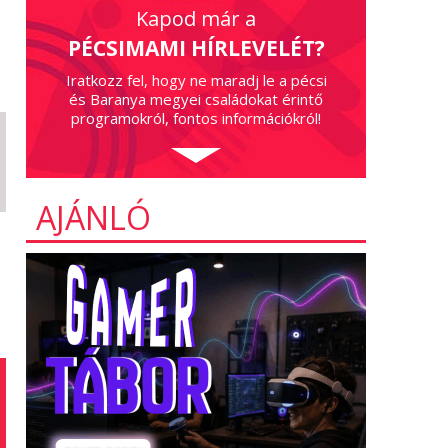
Kapod már a
PÉCSIMAMI HÍRLEVELÉT?
Iratkozz fel, hogy ne maradj le a pécsi
és Baranya megyei családokat érintő
programokról, fontos információkról!
AJÁNLÓ