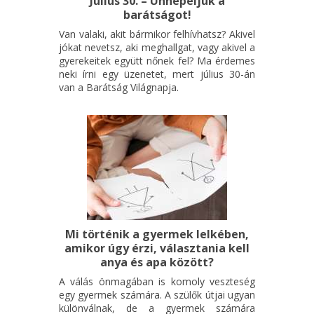
Július 30. – Ünnepeljük a
barátságot!
Van valaki, akit bármikor felhívhatsz? Akivel
jókat nevetsz, aki meghallgat, vagy akivel a
gyerekeitek együtt nőnek fel? Ma érdemes
neki írni egy üzenetet, mert július 30-án
van a Barátság Világnapja.
Mi történik a gyermek lelkében,
amikor úgy érzi, választania kell
anya és apa között?
A válás önmagában is komoly veszteség
egy gyermek számára. A szülők útjai ugyan
különválnak, de a gyermek számára