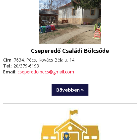
Cseperedő Családi Bölcsőde
Cím
: 7634, Pécs, Kovács Béla u. 14.
Tel
.: 20/379-6193
Email
:
cseperedo.pecs@gmail.com
Bővebben »