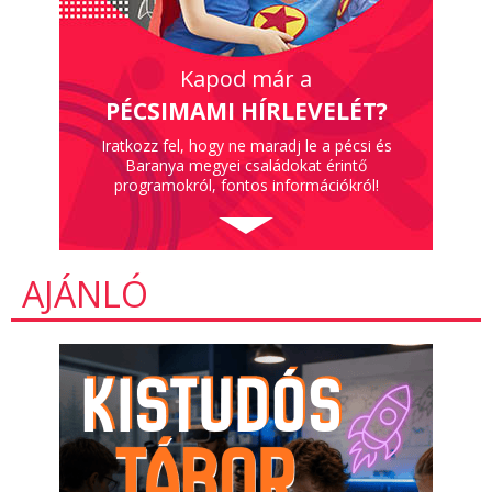
Kapod már a
PÉCSIMAMI HÍRLEVELÉT?
Iratkozz fel, hogy ne maradj le a pécsi és
Baranya megyei családokat érintő
programokról, fontos információkról!
AJÁNLÓ