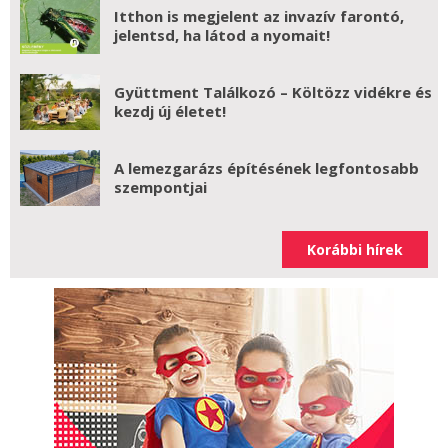
Itthon is megjelent az invazív farontó,
jelentsd, ha látod a nyomait!
Gyüttment Találkozó – Költözz vidékre és
kezdj új életet!
A lemezgarázs építésének legfontosabb
szempontjai
Korábbi hírek