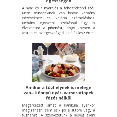
egészséged
A nyár és a nyaralás a feltöltődésről szól.
Nem mindenkinek van kedve kemény
edzésekhez és kalória számoláshoz.
Néhány egyszerű szokással úgy is
élvezheted a pihenést, hogy közben a
tested és az egészséged is hálás lesz érte.
Amikor a tűzhelynek is melege
van... könnyű nyári vacsoratippek
főzés nélkül
Megérkezett ismét a kánikula. Ilyenkor
még ránézni sem esik jól a sütőre vagy a
tűzhelyre. A szervezetünk a hőség elleni