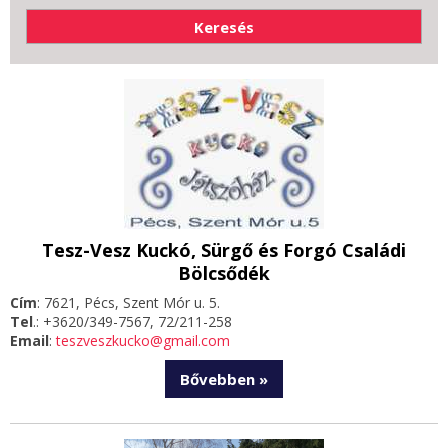
Tesz-Vesz Kuckó, Sürgő és Forgó Családi
Bölcsődék
Cím
: 7621, Pécs, Szent Mór u. 5.
Tel
.: +3620/349-7567, 72/211-258
Email
:
teszveszkucko@gmail.com
Bővebben »