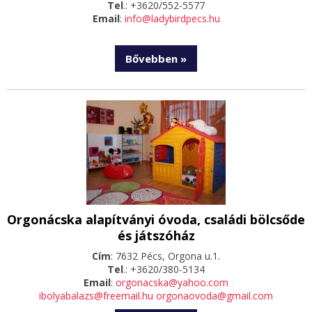
Tel
.: +3620/552-5577
Email
:
info@ladybirdpecs.hu
Bővebben »
Orgonácska alapítványi óvoda, családi bölcsőde
és játszóház
Cím
: 7632 Pécs, Orgona u.1.
Tel
.: +3620/380-5134
Email
:
orgonacska@yahoo.com
ibolyabalazs@freemail.hu
orgonaovoda@gmail.com