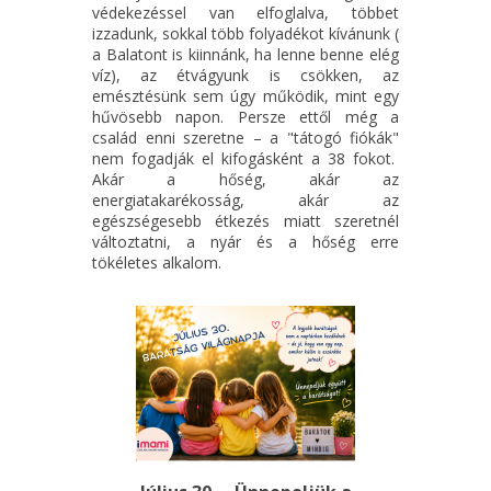
védekezéssel van elfoglalva, többet
izzadunk, sokkal több folyadékot kívánunk (
a Balatont is kiinnánk, ha lenne benne elég
víz), az étvágyunk is csökken, az
emésztésünk sem úgy működik, mint egy
hűvösebb napon. Persze ettől még a
család enni szeretne – a "tátogó fiókák"
nem fogadják el kifogásként a 38 fokot.
Akár a hőség, akár az
energiatakarékosság, akár az
egészségesebb étkezés miatt szeretnél
változtatni, a nyár és a hőség erre
tökéletes alkalom.