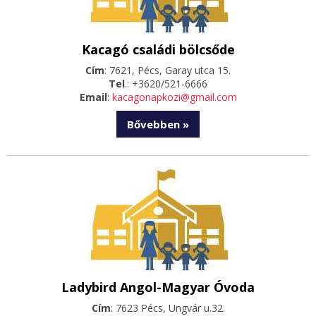
Kacagó családi bölcsőde
Cím
: 7621, Pécs, Garay utca 15.
Tel
.: +3620/521-6666
Email
:
kacagonapkozi@gmail.com
Bővebben »
Ladybird Angol-Magyar Óvoda
Cím
: 7623 Pécs, Ungvár u.32.