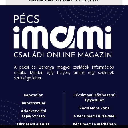
A pécsi és Baranya megyei családok információs
oldala. Minden egy helyen, amire egy szülőnek
szüksége lehet.
Kapcsolat
Pécsimami Közhasznú
Egyesület
Impresszum
Pécsi Nóra Pont
Adatkezelési
tájékoztató
A Pécsimami hírlevelei
Hirdetési ajánlat
Pécsimami a médiában