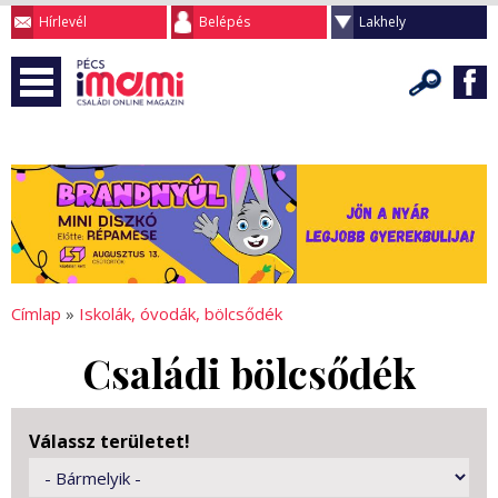
Hírlevél
Belépés
Lakhely
Címlap
»
Iskolák, óvodák, bölcsődék
Családi bölcsődék
Válassz területet!