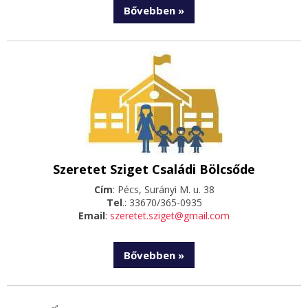
Bővebben »
Szeretet Sziget Családi Bölcsőde
Cím
: Pécs, Surányi M. u. 38
Tel
.: 33670/365-0935
Email
:
szeretet.sziget@gmail.com
Bővebben »