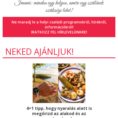
Imami: minden egy helyen, amire egy szülőnek
szüksége lehet!
Ne maradj le a helyi családi programokról, hírekről,
információkról!
IRATKOZZ FEL HÍRLEVELÜNKRE!
NEKED AJÁNLJUK!
4+1 tipp, hogy nyaralás alatt is
megőrizd az alakod és az