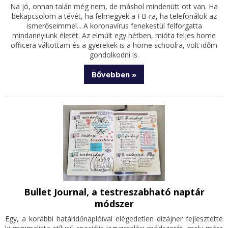
Na jó, onnan talán még nem, de máshol mindenütt ott van. Ha
bekapcsolom a tévét, ha felmegyek a FB-ra, ha telefonálok az
ismerőseimmel... A koronavírus fenekestül felforgatta
mindannyiunk életét. Az elmúlt egy hétben, mióta teljes home
officera váltottam és a gyerekek is a home schoolra, volt időm
gondolkodni is.
Bővebben »
Bullet Journal, a testreszabható naptár
módszer
Egy, a korábbi határidőnaplóival elégedetlen dizájner fejlesztette