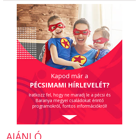
Kapod már a
PÉCSIMAMI HÍRLEVELÉT?
Iratkozz fel, hogy ne maradj le a pécsi és
Baranya megyei családokat érintő
programokról, fontos információkról!
AJÁNLÓ