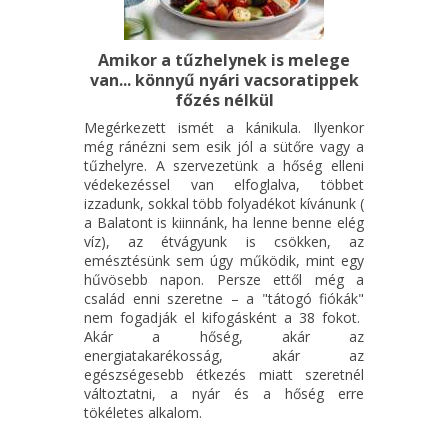
Amikor a tűzhelynek is melege
van... könnyű nyári vacsoratippek
főzés nélkül
Megérkezett ismét a kánikula. Ilyenkor
még ránézni sem esik jól a sütőre vagy a
tűzhelyre. A szervezetünk a hőség elleni
védekezéssel van elfoglalva, többet
izzadunk, sokkal több folyadékot kívánunk (
a Balatont is kiinnánk, ha lenne benne elég
víz), az étvágyunk is csökken, az
emésztésünk sem úgy működik, mint egy
hűvösebb napon. Persze ettől még a
család enni szeretne – a "tátogó fiókák"
nem fogadják el kifogásként a 38 fokot.
Akár a hőség, akár az
energiatakarékosság, akár az
egészségesebb étkezés miatt szeretnél
változtatni, a nyár és a hőség erre
tökéletes alkalom.