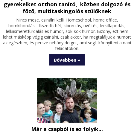
gyerekeiket otthon tanító, közben dolgozó és
főző, multitaskingolós szülőknek
Nincs mese, csinálni kell! Homeschool, home office,
homkiborulás... Ikszedik hét, kiborulás, üvöltés, lecsillapodás,
lelkiismeretfurdalás és humor, sok-sok humor. Bizony, ezt nem
lehet másképp végig csinálni, csak akkor, ha megtaláljuk a humort
az egészben, és persze néhány dolgot, ami segít könnyíteni a napi
feladatokon.
Bővebben »
Már a csapból is ez folyik...