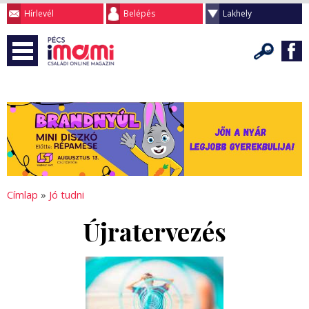
Hírlevél
Belépés
Lakhely
Címlap
»
Jó tudni
Újratervezés