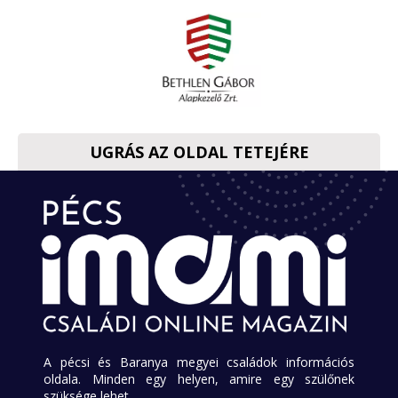
UGRÁS AZ OLDAL TETEJÉRE
A pécsi és Baranya megyei családok információs
oldala. Minden egy helyen, amire egy szülőnek
szüksége lehet.