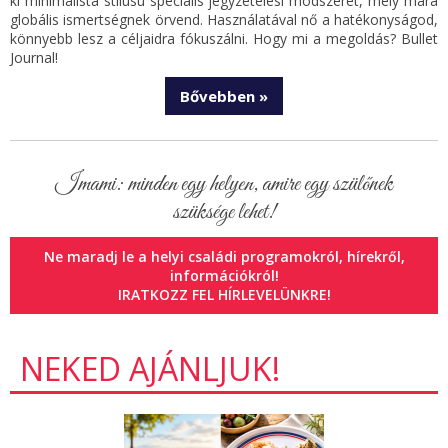
ki minimalista stílusú speciális jegyzetelési módszerét, mely mára
globális ismertségnek örvend. Használatával nő a hatékonyságod,
könnyebb lesz a céljaidra fókuszálni. Hogy mi a megoldás? Bullet
Journal!
Bővebben »
Imami: minden egy helyen, amire egy szülőnek
szüksége lehet!
Ne maradj le a helyi családi programokról, hírekről,
információkról!
IRATKOZZ FEL HÍRLEVELÜNKRE!
NEKED AJÁNLJUK!