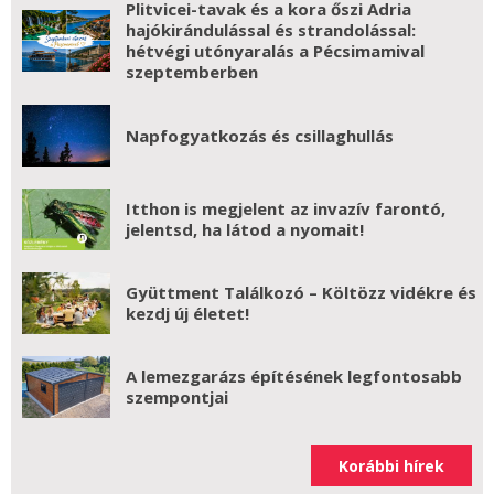
Plitvicei-tavak és a kora őszi Adria
hajókirándulással és strandolással:
hétvégi utónyaralás a Pécsimamival
szeptemberben
Napfogyatkozás és csillaghullás
Itthon is megjelent az invazív farontó,
jelentsd, ha látod a nyomait!
Gyüttment Találkozó – Költözz vidékre és
kezdj új életet!
A lemezgarázs építésének legfontosabb
szempontjai
Korábbi hírek