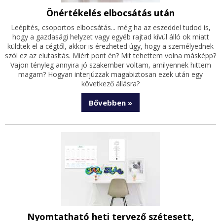
Önértékelés elbocsátás után
Leépítés, csoportos elbocsátás... még ha az eszeddel tudod is,
hogy a gazdasági helyzet vagy egyéb rajtad kívül álló ok miatt
küldtek el a cégtől, akkor is érezheted úgy, hogy a személyednek
szól ez az elutasítás. Miért pont én? Mit tehettem volna másképp?
Vajon tényleg annyira jó szakember voltam, amilyennek hittem
magam? Hogyan interjúzzak magabiztosan ezek után egy
következő állásra?
Bővebben »
Nyomtatható heti tervező szétesett,