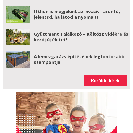
Itthon is megjelent az invazív farontó,
jelentsd, ha látod a nyomait!
Gyüttment Találkozó – Költözz vidékre és
kezdj új életet!
A lemezgarázs építésének legfontosabb
szempontjai
Korábbi hírek