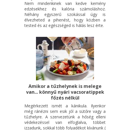
Nem mindenkinek van kedve kemény
edzésekhez és kalória számoláshoz.
Néhány egyszerű szokással úgy is
élvezheted a pihenést, hogy közben a
tested és az egészséged is hálás lesz érte.
Amikor a tűzhelynek is melege
van... könnyű nyári vacsoratippek
főzés nélkül
Megérkezett ismét a kánikula. Ilyenkor
még ránézni sem esik jól a sütőre vagy a
tűzhelyre. A szervezetünk a hőség elleni
védekezéssel van elfoglalva, többet
izzadunk, sokkal több folyadékot kívánunk (