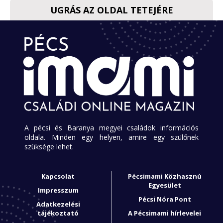
UGRÁS AZ OLDAL TETEJÉRE
A pécsi és Baranya megyei családok információs
oldala. Minden egy helyen, amire egy szülőnek
szüksége lehet.
Kapcsolat
Pécsimami Közhasznú
Egyesület
Impresszum
Pécsi Nóra Pont
Adatkezelési
tájékoztató
A Pécsimami hírlevelei