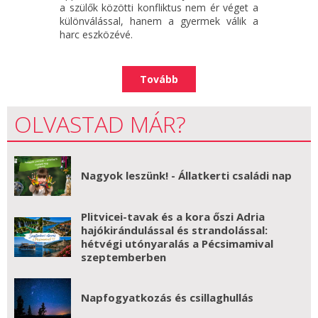
a szülők közötti konfliktus nem ér véget a
különválással, hanem a gyermek válik a
harc eszközévé.
Tovább
OLVASTAD MÁR?
Nagyok leszünk! - Állatkerti családi nap
Plitvicei-tavak és a kora őszi Adria
hajókirándulással és strandolással:
hétvégi utónyaralás a Pécsimamival
szeptemberben
Napfogyatkozás és csillaghullás