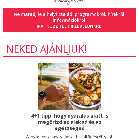
szüksége lehet!
Ne maradj le a helyi családi programokról, hírekről,
információkról!
IRATKOZZ FEL HÍRLEVELÜNKRE!
NEKED AJÁNLJUK!
4+1 tipp, hogy nyaralás alatt is
megőrizd az alakod és az
egészséged
A nyár és a nyaralás a feltöltődésről szól.