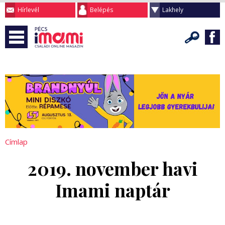
Hírlevél
Belépés
Lakhely
Címlap
2019. november havi
Imami naptár