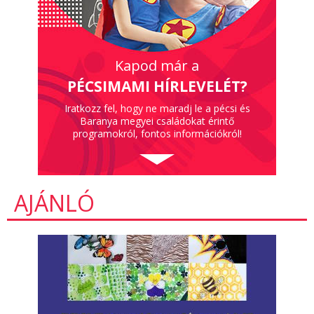
Kapod már a
PÉCSIMAMI HÍRLEVELÉT?
Iratkozz fel, hogy ne maradj le a pécsi és
Baranya megyei családokat érintő
programokról, fontos információkról!
AJÁNLÓ