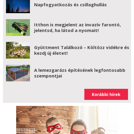
Napfogyatkozás és csillaghullás
Itthon is megjelent az invazív farontó,
jelentsd, ha látod a nyomait!
Gyüttment Találkozó – Költözz vidékre és
kezdj új életet!
A lemezgarázs építésének legfontosabb
szempontjai
Korábbi hírek