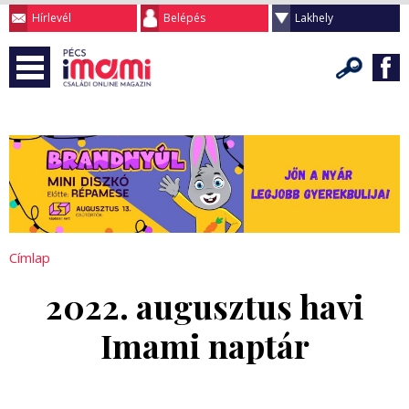
Hírlevél
Belépés
Lakhely
Címlap
2022. augusztus havi
Imami naptár