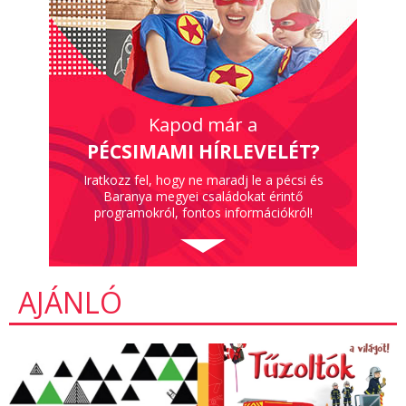
Kapod már a
PÉCSIMAMI HÍRLEVELÉT?
Iratkozz fel, hogy ne maradj le a pécsi és
Baranya megyei családokat érintő
programokról, fontos információkról!
AJÁNLÓ