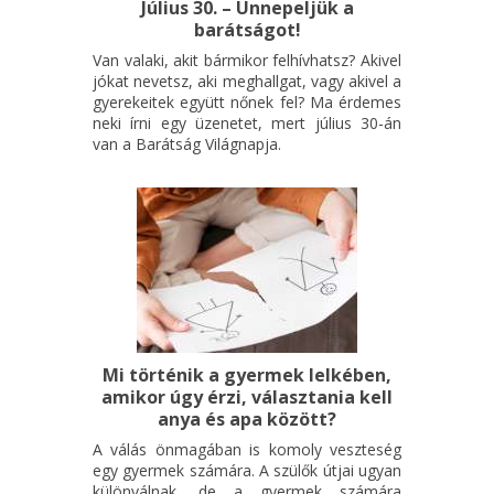
Július 30. – Ünnepeljük a
barátságot!
Van valaki, akit bármikor felhívhatsz? Akivel
jókat nevetsz, aki meghallgat, vagy akivel a
gyerekeitek együtt nőnek fel? Ma érdemes
neki írni egy üzenetet, mert július 30-án
van a Barátság Világnapja.
Mi történik a gyermek lelkében,
amikor úgy érzi, választania kell
anya és apa között?
A válás önmagában is komoly veszteség
egy gyermek számára. A szülők útjai ugyan
különválnak, de a gyermek számára