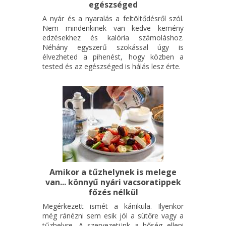
egészséged
A nyár és a nyaralás a feltöltődésről szól.
Nem mindenkinek van kedve kemény
edzésekhez és kalória számoláshoz.
Néhány egyszerű szokással úgy is
élvezheted a pihenést, hogy közben a
tested és az egészséged is hálás lesz érte.
Amikor a tűzhelynek is melege
van... könnyű nyári vacsoratippek
főzés nélkül
Megérkezett ismét a kánikula. Ilyenkor
még ránézni sem esik jól a sütőre vagy a
tűzhelyre. A szervezetünk a hőség elleni