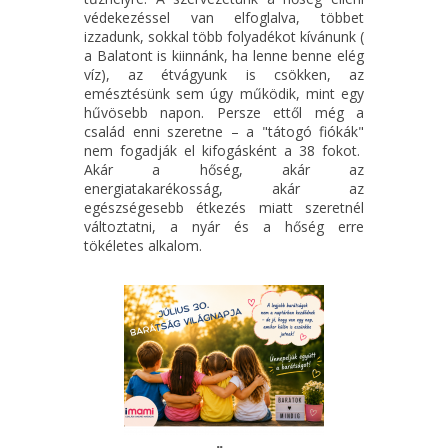
védekezéssel van elfoglalva, többet
izzadunk, sokkal több folyadékot kívánunk (
a Balatont is kiinnánk, ha lenne benne elég
víz), az étvágyunk is csökken, az
emésztésünk sem úgy működik, mint egy
hűvösebb napon. Persze ettől még a
család enni szeretne – a "tátogó fiókák"
nem fogadják el kifogásként a 38 fokot.
Akár a hőség, akár az
energiatakarékosság, akár az
egészségesebb étkezés miatt szeretnél
változtatni, a nyár és a hőség erre
tökéletes alkalom.