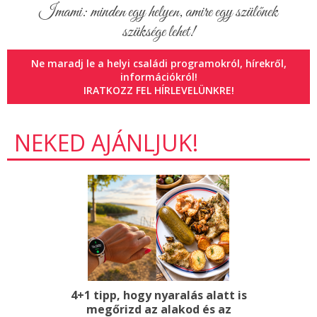
Imami: minden egy helyen, amire egy szülőnek
szüksége lehet!
Ne maradj le a helyi családi programokról, hírekről,
információkról!
IRATKOZZ FEL HÍRLEVELÜNKRE!
NEKED AJÁNLJUK!
4+1 tipp, hogy nyaralás alatt is
megőrizd az alakod és az