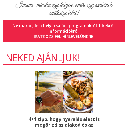
Imami: minden egy helyen, amire egy szülőnek
szüksége lehet!
Ne maradj le a helyi családi programokról, hírekről,
információkról!
IRATKOZZ FEL HÍRLEVELÜNKRE!
NEKED AJÁNLJUK!
4+1 tipp, hogy nyaralás alatt is
megőrizd az alakod és az