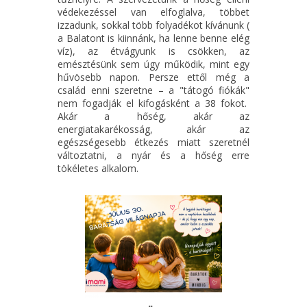
védekezéssel van elfoglalva, többet
izzadunk, sokkal több folyadékot kívánunk (
a Balatont is kiinnánk, ha lenne benne elég
víz), az étvágyunk is csökken, az
emésztésünk sem úgy működik, mint egy
hűvösebb napon. Persze ettől még a
család enni szeretne – a "tátogó fiókák"
nem fogadják el kifogásként a 38 fokot.
Akár a hőség, akár az
energiatakarékosság, akár az
egészségesebb étkezés miatt szeretnél
változtatni, a nyár és a hőség erre
tökéletes alkalom.