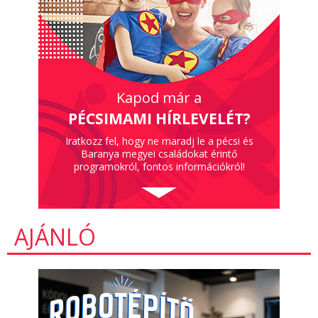
Kapod már a
PÉCSIMAMI HÍRLEVELÉT?
Iratkozz fel, hogy ne maradj le a pécsi és
Baranya megyei családokat érintő
programokról, fontos információkról!
AJÁNLÓ