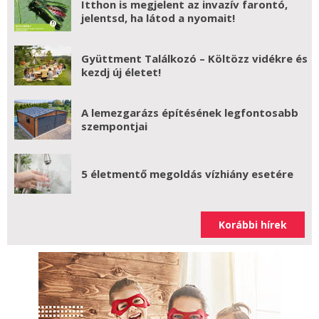
Itthon is megjelent az invazív farontó,
jelentsd, ha látod a nyomait!
Gyüttment Találkozó – Költözz vidékre és
kezdj új életet!
A lemezgarázs építésének legfontosabb
szempontjai
5 életmentő megoldás vízhiány esetére
Korábbi hírek