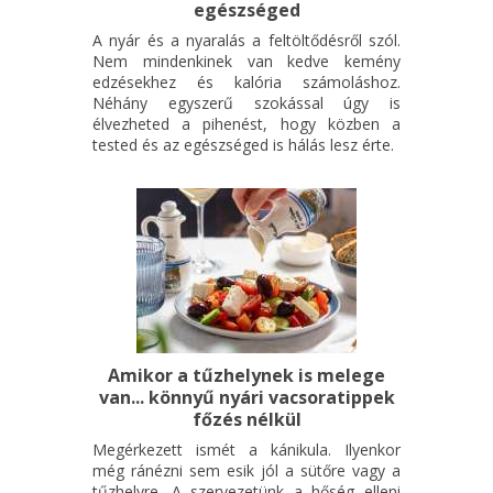
egészséged
A nyár és a nyaralás a feltöltődésről szól.
Nem mindenkinek van kedve kemény
edzésekhez és kalória számoláshoz.
Néhány egyszerű szokással úgy is
élvezheted a pihenést, hogy közben a
tested és az egészséged is hálás lesz érte.
Amikor a tűzhelynek is melege
van... könnyű nyári vacsoratippek
főzés nélkül
Megérkezett ismét a kánikula. Ilyenkor
még ránézni sem esik jól a sütőre vagy a
tűzhelyre. A szervezetünk a hőség elleni