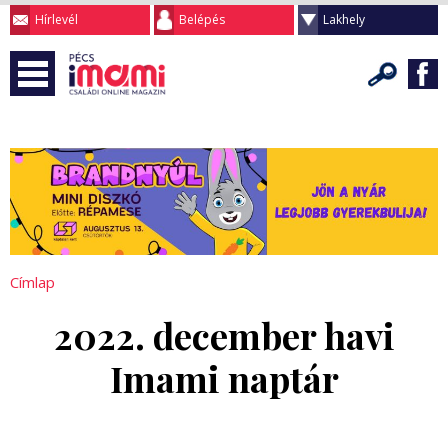
Hírlevél
Belépés
Lakhely
Címlap
2022. december havi
Imami naptár