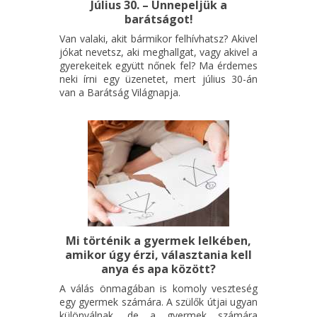
Július 30. – Ünnepeljük a
barátságot!
Van valaki, akit bármikor felhívhatsz? Akivel
jókat nevetsz, aki meghallgat, vagy akivel a
gyerekeitek együtt nőnek fel? Ma érdemes
neki írni egy üzenetet, mert július 30-án
van a Barátság Világnapja.
Mi történik a gyermek lelkében,
amikor úgy érzi, választania kell
anya és apa között?
A válás önmagában is komoly veszteség
egy gyermek számára. A szülők útjai ugyan
különválnak, de a gyermek számára