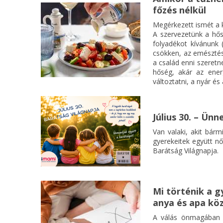
főzés nélkül
Megérkezett ismét a k
A szervezetünk a hős
folyadékot kívánunk 
csökken, az emészté
a család enni szeretn
hőség, akár az ener
változtatni, a nyár és
Július 30. – Ün
Van valaki, akit bárm
gyerekeitek együtt nő
Barátság Világnapja.
Mi történik a g
anya és apa kö
A válás önmagában i