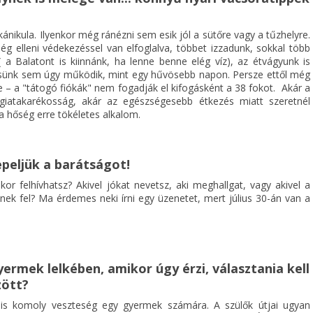
ánikula. Ilyenkor még ránézni sem esik jól a sütőre vagy a tűzhelyre.
ég elleni védekezéssel van elfoglalva, többet izzadunk, sokkal több
( a Balatont is kiinnánk, ha lenne benne elég víz), az étvágyunk is
sünk sem úgy működik, mint egy hűvösebb napon. Persze ettől még
e – a "tátogó fiókák" nem fogadják el kifogásként a 38 fokot. Akár a
giatakarékosság, akár az egészségesebb étkezés miatt szeretnél
 a hőség erre tökéletes alkalom.
nepeljük a barátságot!
ikor felhívhatsz? Akivel jókat nevetsz, aki meghallgat, vagy akivel a
nek fel? Ma érdemes neki írni egy üzenetet, mert július 30-án van a
yermek lelkében, amikor úgy érzi, választania kell
zött?
s komoly veszteség egy gyermek számára. A szülők útjai ugyan