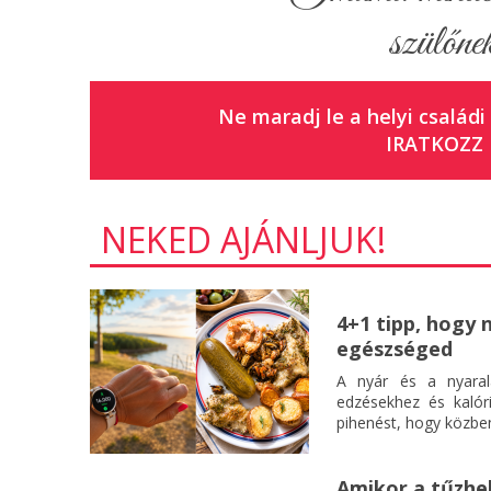
szülőnek
Ne maradj le a helyi családi
IRATKOZZ 
NEKED AJÁNLJUK!
4+1 tipp, hogy 
egészséged
A nyár és a nyaral
edzésekhez és kalór
pihenést, hogy közben
Amikor a tűzhel