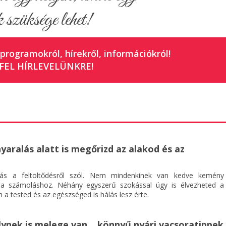
 szüksége lehet!
 programokról, hírekről, információkról!
FEL HÍRLEVELÜNKRE!
nyaralás alatt is megőrizd az alakod és az
ás a feltöltődésről szól. Nem mindenkinek van kedve kemény
ia számoláshoz. Néhány egyszerű szokással úgy is élvezheted a
 a tested és az egészséged is hálás lesz érte.
ynek is melege van... könnyű nyári vacsoratippek