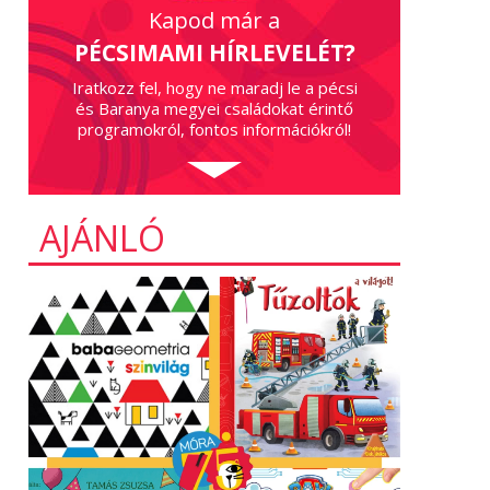
Kapod már a
PÉCSIMAMI HÍRLEVELÉT?
Iratkozz fel, hogy ne maradj le a pécsi
és Baranya megyei családokat érintő
programokról, fontos információkról!
AJÁNLÓ