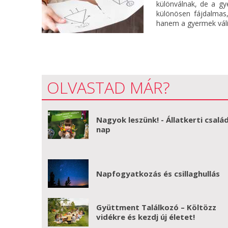
különválnak, de a g
különösen fájdalmas,
hanem a gyermek váli
OLVASTAD MÁR?
Nagyok leszünk! - Állatkerti család
nap
Napfogyatkozás és csillaghullás
Gyüttment Találkozó – Költözz
vidékre és kezdj új életet!