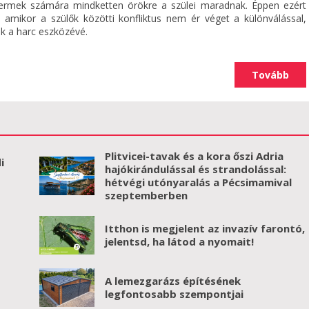
yermek számára mindketten örökre a szülei maradnak. Éppen ezért
 amikor a szülők közötti konfliktus nem ér véget a különválással,
k a harc eszközévé.
Tovább
Plitvicei-tavak és a kora őszi Adria
i
hajókirándulással és strandolással:
hétvégi utónyaralás a Pécsimamival
szeptemberben
Itthon is megjelent az invazív farontó,
jelentsd, ha látod a nyomait!
A lemezgarázs építésének
legfontosabb szempontjai