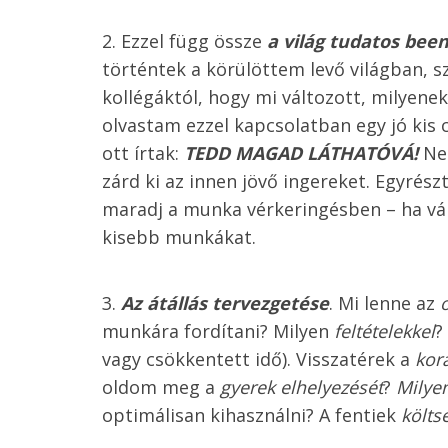
Ezzel függ össze
a világ tudatos bee
történtek a körülöttem levő világban,
kollégáktól, hogy mi változott, milye
olvastam ezzel kapcsolatban egy jó kis 
ott írtak:
TEDD MAGAD LÁTHATÓVÁ!
Ne 
zárd ki az innen jövő ingereket. Egyrés
maradj a munka vérkeringésben – ha válla
kisebb munkákat.
Az átállás tervezgetése
. Mi lenne az
munkára fordítani? Milyen
feltételekkel
?
vagy csökkentett idő). Visszatérek a
kor
oldom meg a
gyerek elhelyezését
?
Milye
optimálisan kihasználni? A fentiek
költs