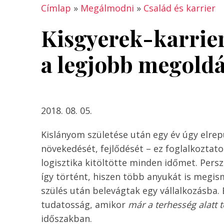
Címlap
»
Megálmodni
»
Család és karrier
Kisgyerek-karrier
a legjobb megoldá
2018. 08. 05.
Kislányom születése után egy év úgy elrepül
növekedését, fejlődését – ez foglalkoztato
logisztika kitöltötte minden időmet. Per
így történt, hiszen több anyukát is meg
szülés után belevágtak egy vállalkozásba. E
tudatosság, amikor
már a terhesség alatt t
időszakban.