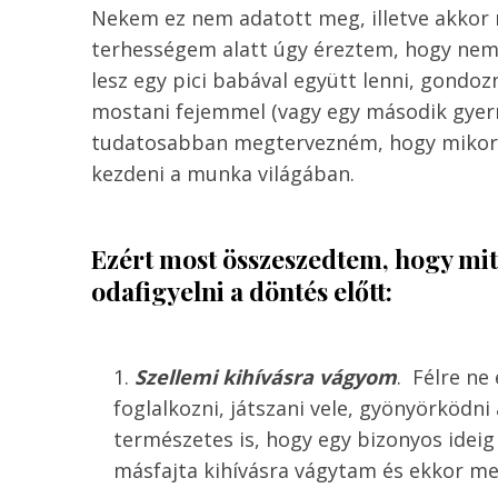
Nekem ez nem adatott meg, illetve akkor 
terhességem alatt úgy éreztem, hogy nem 
lesz egy pici babával együtt lenni, gondoz
mostani fejemmel (vagy egy második gyer
tudatosabban megtervezném, hogy mikor a
kezdeni a munka világában.
Ezért most összeszedtem, hogy mi
odafigyelni a döntés előtt:
Szellemi kihívásra vágyom
. Félre ne
foglalkozni, játszani vele, gyönyörködni
természetes is, hogy egy bizonyos ideig e
másfajta kihívásra vágytam és ekkor me