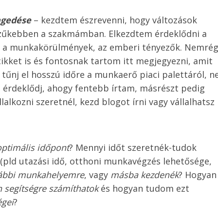
ngedése
– kezdtem észrevenni, hogy változások
 szűkebben a szakmámban. Elkezdtem érdeklődni a
nek a munkakörülmények, az emberi tényezők. Nemré
cikket is és fontosnak tartom itt megjegyezni, amit
tűnj el hosszú időre a munkaerő piaci palettáról, n
zt érdeklődj, ahogy fentebb írtam, másrészt pedig
lkozni szeretnél, kezd blogot írni vagy vállalhatsz
optimális időpont
? Mennyi időt szeretnék-tudok
 (pld utazási idő, otthoni munkavégzés lehetősége,
ábbi munkahelyemre
, vagy
másba kezdenék
? Hogyan
n segítségre számíthatok
és hogyan tudom ezt
égei
?