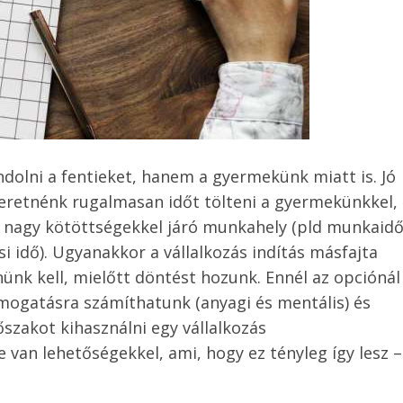
lni a fentieket, hanem a gyermekünk miatt is. Jó
szeretnénk rugalmasan időt tölteni a gyermekünkkel,
y nagy kötöttségekkel járó munkahely (pld munkaid
si idő). Ugyanakkor a vállalkozás indítás másfajta
nünk kell, mielőtt döntést hozunk. Ennél az opciónál
ámogatásra számíthatunk (anyagi és mentális) és
szakot kihasználni egy vállalkozás
le van lehetőségekkel, ami, hogy ez tényleg így lesz –