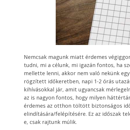
Nemcsak magunk miatt érdemes végiggondo
tudni, mi a célunk, mi igazán fontos, ha 
mellette lenni, akkor nem való nekünk eg
rögzített időkeretben, napi 1-2 órás utazá
kihívásokkal jár, amit ugyancsak mérlegel
az is nagyon fontos, hogy milyen háttért
érdemes az otthon töltött biztonságos idő
elindítására/felépítésére. Ez az időszak te
e, csak rajtunk múlik.