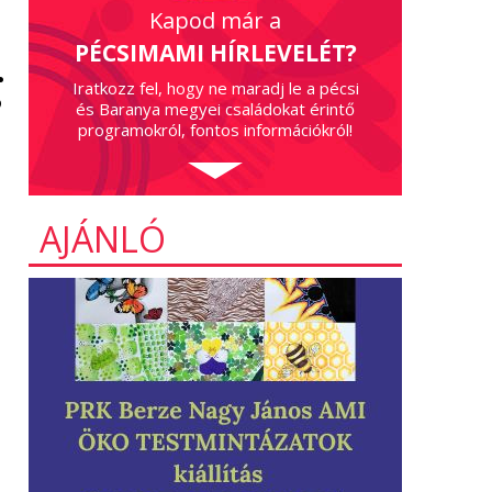
Kapod már a
PÉCSIMAMI HÍRLEVELÉT?
g
Iratkozz fel, hogy ne maradj le a pécsi
és Baranya megyei családokat érintő
programokról, fontos információkról!
AJÁNLÓ