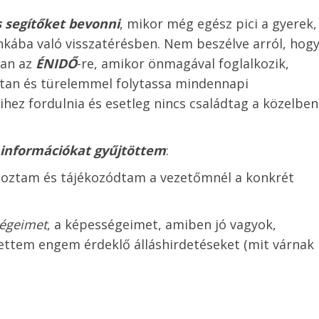
 segítőket bevonni
, mikor még egész pici a gyerek,
kába való visszatérésben. Nem beszélve arról, hog
van az
ÉNIDŐ
-re, amikor önmagával foglalkozik,
odtan és türelemmel folytassa mindennapi
ihez fordulnia és esetleg nincs családtag a közelben
 információkat gyűjtöttem
:
lgoztam és tájékozódtam a vezetőmnél a konkrét
ségeimet
, a képességeimet, amiben jó vagyok,
ettem engem érdeklő álláshirdetéseket (mit várnak