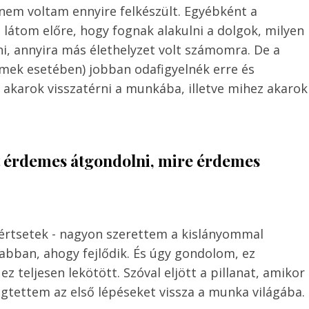
nem voltam ennyire felkészült. Egyébként a
látom előre, hogy fognak alakulni a dolgok, milyen
ni, annyira más élethelyzet volt számomra. De a
mek esetében) jobban odafigyelnék erre és
karok visszatérni a munkába, illetve mihez akarok
t érdemes átgondolni, mire érdemes
 értsetek - nagyon szerettem a kislányommal
 abban, ahogy fejlődik. És úgy gondolom, ez
z teljesen lekötött. Szóval eljött a pillanat, amikor
gtettem az első lépéseket vissza a munka világába.