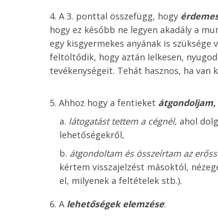
A 3. ponttal összefügg, hogy
érdemes
hogy ez később ne legyen akadály a mun
egy kisgyermekes anyának is szüksége 
feltöltődik, hogy aztán lelkesen, nyug
tevékenységeit. Tehát hasznos, ha van k
Ahhoz hogy a fentieket
átgondoljam,
látogatást tettem a cégnél
, ahol do
lehetőségekről,
átgondoltam és összeírtam az erős
kértem visszajelzést másoktól, nézeg
el, milyenek a feltételek stb.).
A
lehetőségek elemzése
: