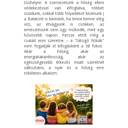
tűzhelyre. A szervezetünk a hőség elleni
védekezéssel van elfoglalva, többet
izzadunk, sokkal több folyadékot kívánunk (
a Balatont is kiinnánk, ha lenne benne elég
víz), az étvágyunk is csökken, az
emésztésünk sem úgy működik, mint egy
hűvösebb napon. Persze ettől még a
család enni szeretne – a "tátogó fiókák"
nem fogadják el kifogásként a 38 fokot.
Akár a hőség, akár az
energiatakarékosság, akár az
egészségesebb étkezés miatt szeretnél
változtatni, a nyár és a hőség erre
tökéletes alkalom.