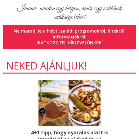
Imami: minden egy helyen, amire egy szülőnek
szüksége lehet!
Ne maradj le a helyi családi programokról, hírekről,
információkról!
IRATKOZZ FEL HÍRLEVELÜNKRE!
NEKED AJÁNLJUK!
4+1 tipp, hogy nyaralás alatt is
megőrizd az alakod és az