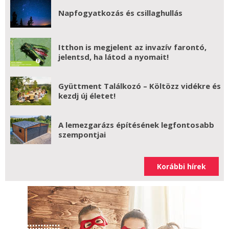
Napfogyatkozás és csillaghullás
Itthon is megjelent az invazív farontó,
jelentsd, ha látod a nyomait!
Gyüttment Találkozó – Költözz vidékre és
kezdj új életet!
A lemezgarázs építésének legfontosabb
szempontjai
Korábbi hírek