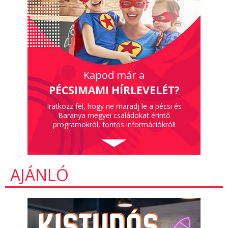
Kapod már a
PÉCSIMAMI HÍRLEVELÉT?
Iratkozz fel, hogy ne maradj le a pécsi és
Baranya megyei családokat érintő
programokról, fontos információkról!
AJÁNLÓ