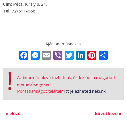
Cím:
Pécs
, Király u. 21.
Tel:
72/511-068
Facebook
Messenger
Email
Viber
Twitter
LinkedIn
Pintere
Sha
Az információk változhatnak, érdeklődj a megadott
elérhetőségeken!
Pontatlanságot találtál?
Itt jelezheted nekünk!
« előző
következő »