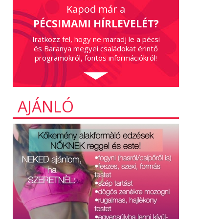
Kapod már a
PÉCSIMAMI HÍRLEVELÉT?
Iratkozz fel, hogy ne maradj le a pécsi
és Baranya megyei családokat érintő
programokról, fontos információkról!
AJÁNLÓ