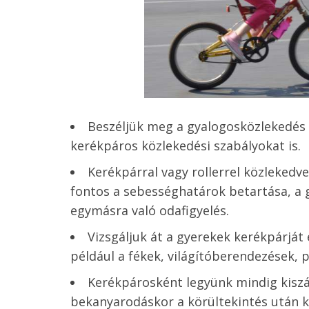
Beszéljük meg a gyalogosközlekedés a
kerékpáros közlekedési szabályokat is.
Kerékpárral vagy rollerrel közlekedv
fontos a sebességhatárok betartása, a 
egymásra való odafigyelés.
Vizsgáljuk át a gyerekek kerékpárját 
például a fékek, világítóberendezések, 
Kerékpárosként legyünk mindig kiszá
bekanyarodáskor a körültekintés után ké