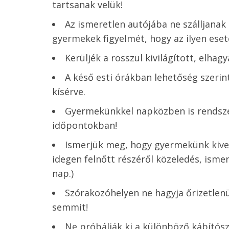
tartsanak velük!
Az ismeretlen autójába ne szálljanak 
gyermekek figyelmét, hogy az ilyen eset
Kerüljék a rosszul kivilágított, elhag
A késő esti órákban lehetőség szeri
kísérve.
Gyermekünkkel napközben is rendsze
időpontokban!
Ismerjük meg, hogy gyermekünk kivel 
idegen felnőtt részéről közeledés, isme
nap.)
Szórakozóhelyen ne hagyja őrizetlenül
semmit!
Ne próbálják ki a különböző kábítós