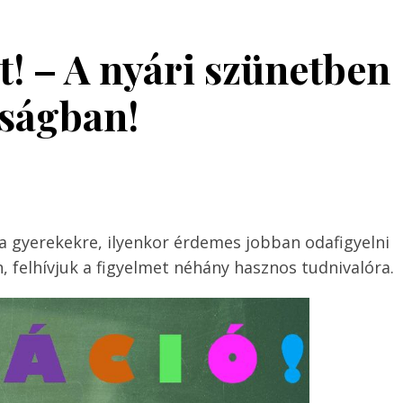
t! – A nyári szünetben
nságban!
k a gyerekekre, ilyenkor érdemes jobban odafigyelni
, felhívjuk a figyelmet néhány hasznos tudnivalóra.