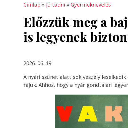
Címlap
»
Jó tudni
»
Gyermeknevelés
Előzzük meg a baj
is legyenek bizto
2026. 06. 19.
A nyári szünet alatt sok veszély leselkedi
rájuk. Ahhoz, hogy a nyár gondtalan legyen