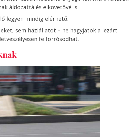
k áldozattá és elkövetővé is.
lő legyen mindig elérhető.
ket, sem háziállatot – ne hagyjatok a lezárt
letveszélyesen felforrósodhat.
knak