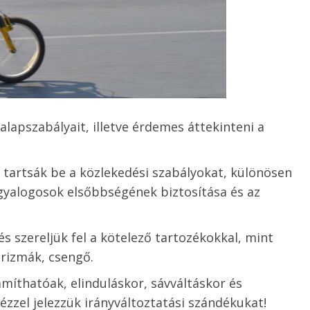
lapszabályait, illetve érdemes áttekinteni a
e tartsák be a közlekedési szabályokat, különösen
gyalogosok elsőbbségének biztosítása és az
és szereljük fel a kötelező tartozékokkal, mint
prizmák, csengő.
míthatóak, elinduláskor, sávváltáskor és
zzel jelezzük irányváltoztatási szándékukat!