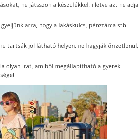
sokat, ne játsszon a készülékkel, illetve azt ne adja
yeljünk arra, hogy a lakáskulcs, pénztárca stb.
e tartsák jól látható helyen, ne hagyják őrizetlenül,
a olyan irat, amiből megállapítható a gyerek
sége!