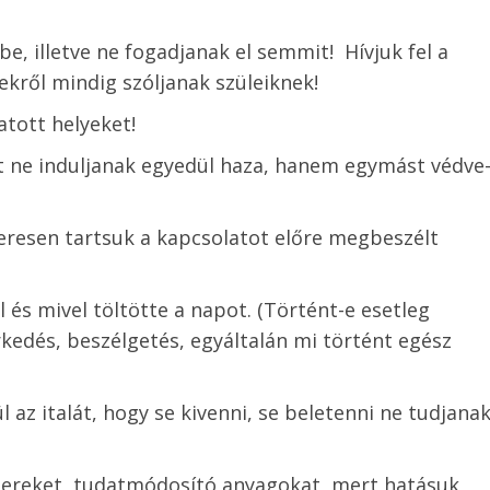
be, illetve ne fogadjanak el semmit! Hívjuk fel a
ekről mindig szóljanak szüleiknek!
yatott helyeket!
nt ne induljanak egyedül haza, hanem egymást védve
resen tartsuk a kapcsolatot előre megbeszélt
és mivel töltötte a napot. (Történt-e esetleg
rkedés, beszélgetés, egyáltalán mi történt egész
 az italát, hogy se kivenni, se beletenni ne tudjana
zereket, tudatmódosító anyagokat, mert hatásuk