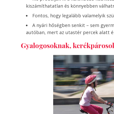
kiszámíthatatlan és könnyebben válhatna
Fontos, hogy legalább valamelyik szü
A nyári hőségben senkit – sem gyerme
autóban, mert az utastér percek alatt é
Gyalogosoknak, kerékpároso