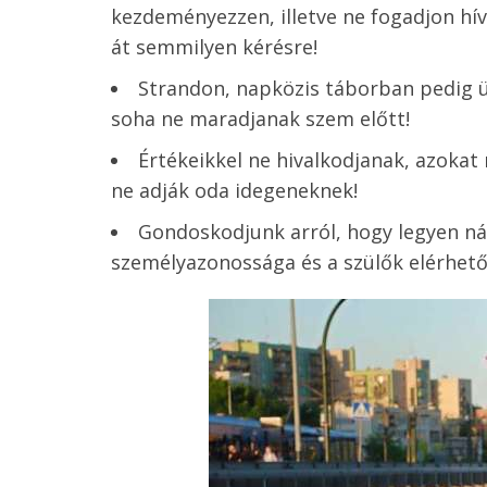
kezdeményezzen, illetve ne fogadjon hívá
át semmilyen kérésre!
Strandon, napközis táborban pedig üg
soha ne maradjanak szem előtt!
Értékeikkel ne hivalkodjanak, azokat n
ne adják oda idegeneknek!
Gondoskodjunk arról, hogy legyen nál
személyazonossága és a szülők elérhető