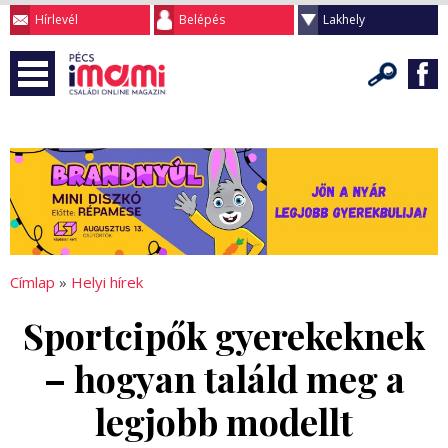
Hírlevél
Belépés
Lakhely
Címlap
»
Helyi hírek
Sportcipők gyerekeknek
– hogyan találd meg a
legjobb modellt