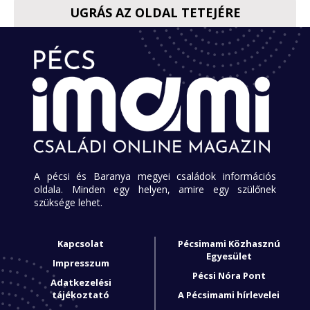
UGRÁS AZ OLDAL TETEJÉRE
A pécsi és Baranya megyei családok információs
oldala. Minden egy helyen, amire egy szülőnek
szüksége lehet.
Kapcsolat
Pécsimami Közhasznú
Egyesület
Impresszum
Pécsi Nóra Pont
Adatkezelési
tájékoztató
A Pécsimami hírlevelei