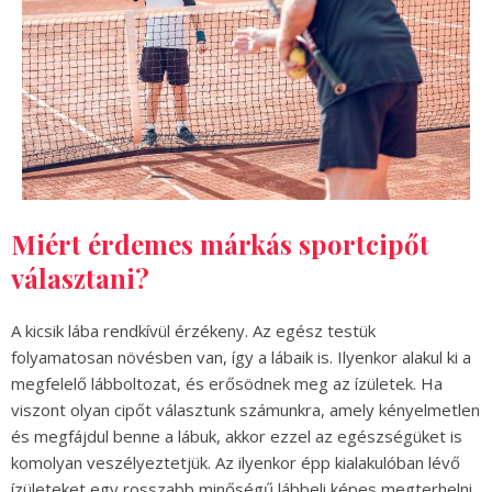
Miért érdemes márkás sportcipőt
választani?
A kicsik lába rendkívül érzékeny. Az egész testük
folyamatosan növésben van, így a lábaik is. Ilyenkor alakul ki a
megfelelő lábboltozat, és erősödnek meg az ízületek. Ha
viszont olyan cipőt választunk számunkra, amely kényelmetlen
és megfájdul benne a lábuk, akkor ezzel az egészségüket is
komolyan veszélyeztetjük. Az ilyenkor épp kialakulóban lévő
ízületeket egy rosszabb minőségű lábbeli képes megterhelni