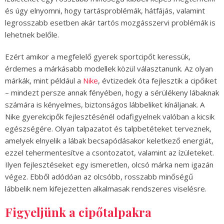
és úgy elnyomni, hogy tartásproblémák, hátfájás, valamint
legrosszabb esetben akár tartós mozgásszervi problémák is
lehetnek belőle.
Ezért amikor a megfelelő gyerek sportcipőt keressük,
érdemes a márkásabb modellek közül választanunk. Az olyan
márkák, mint például a
Nike
,
évtizedek óta fejlesztik a cipőiket
– mindezt persze annak fényében, hogy a sérülékeny lábaknak
számára is kényelmes, biztonságos lábbeliket kínáljanak. A
Nike gyerekcipők fejlesztésénél odafigyelnek valóban a kicsik
egészségére. Olyan talpazatot és talpbetéteket terveznek,
amelyek elnyelik a lábak becsapódásakor keletkező energiát,
ezzel tehermentesítve a csontozatot, valamint az ízületeket.
Ilyen fejlesztéseket egy ismeretlen, olcsó márka nem igazán
végez. Ebből adódóan az olcsóbb, rosszabb minőségű
lábbelik nem kifejezetten alkalmasak rendszeres viselésre.
Figyeljünk a cipőtalpakra