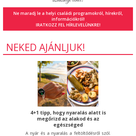
Ne maradj le a helyi családi programokról, hírekről,
információkról!
IRATKOZZ FEL HÍRLEVELÜNKRE!
NEKED AJÁNLJUK!
4+1 tipp, hogy nyaralás alatt is
megőrizd az alakod és az
egészséged
A nyár és a nyaralás a feltöltődésről szól.