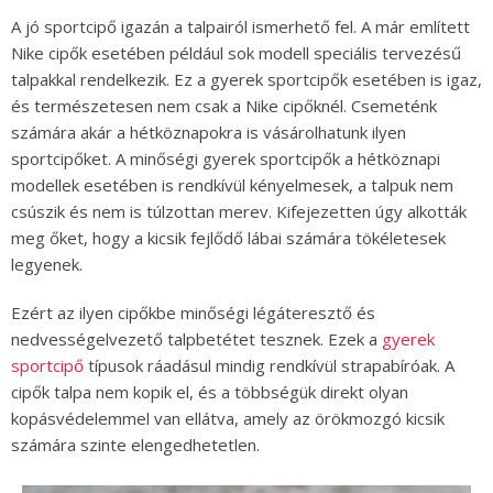
A jó sportcipő igazán a talpairól ismerhető fel. A már említett
Nike cipők esetében például sok modell speciális tervezésű
talpakkal rendelkezik. Ez a gyerek sportcipők esetében is igaz,
és természetesen nem csak a Nike cipőknél. Csemeténk
számára akár a hétköznapokra is vásárolhatunk ilyen
sportcipőket. A minőségi gyerek sportcipők a hétköznapi
modellek esetében is rendkívül kényelmesek, a talpuk nem
csúszik és nem is túlzottan merev. Kifejezetten úgy alkották
meg őket, hogy a kicsik fejlődő lábai számára tökéletesek
legyenek.
Ezért az ilyen cipőkbe minőségi légáteresztő és
nedvességelvezető talpbetétet tesznek. Ezek a
gyerek
sportcipő
típusok ráadásul mindig rendkívül strapabíróak. A
cipők talpa nem kopik el, és a többségük direkt olyan
kopásvédelemmel van ellátva, amely az örökmozgó kicsik
számára szinte elengedhetetlen.