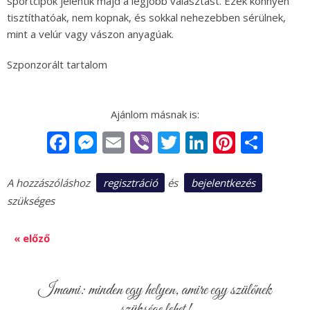
sportcipők jelentik majd a legjobb választást. Ezek könnyen
tisztíthatóak, nem kopnak, és sokkal nehezebben sérülnek,
mint a velúr vagy vászon anyagúak.
Szponzorált tartalom
Facebook
Messenger
Email
Viber
Twitter
LinkedIn
Pintere
Sha
regisztráció
bejelentkezés
A hozzászóláshoz
és
szükséges
« előző
Imami: minden egy helyen, amire egy szülőnek
szüksége lehet!