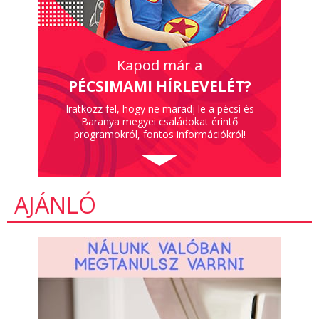
Kapod már a
PÉCSIMAMI HÍRLEVELÉT?
Iratkozz fel, hogy ne maradj le a pécsi és
Baranya megyei családokat érintő
programokról, fontos információkról!
AJÁNLÓ