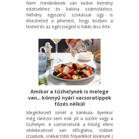
Nem mindenkinek van kedve kemény
edzésekhez és kalória számoláshoz.
Néhány egyszerű szokással úgy is
élvezheted a pihenést, hogy közben a
tested és az egészséged is hálás lesz érte.
Amikor a tűzhelynek is melege
van... könnyű nyári vacsoratippek
főzés nélkül
Megérkezett ismét a kánikula. Ilyenkor
még ránézni sem esik jól a sütőre vagy a
tűzhelyre. A szervezetünk a hőség elleni
védekezéssel van elfoglalva, többet
izzadunk, sokkal több folyadékot kívánunk (