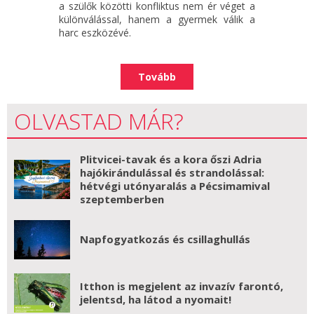
a szülők közötti konfliktus nem ér véget a
különválással, hanem a gyermek válik a
harc eszközévé.
Tovább
OLVASTAD MÁR?
Plitvicei-tavak és a kora őszi Adria
hajókirándulással és strandolással:
hétvégi utónyaralás a Pécsimamival
szeptemberben
Napfogyatkozás és csillaghullás
Itthon is megjelent az invazív farontó,
jelentsd, ha látod a nyomait!