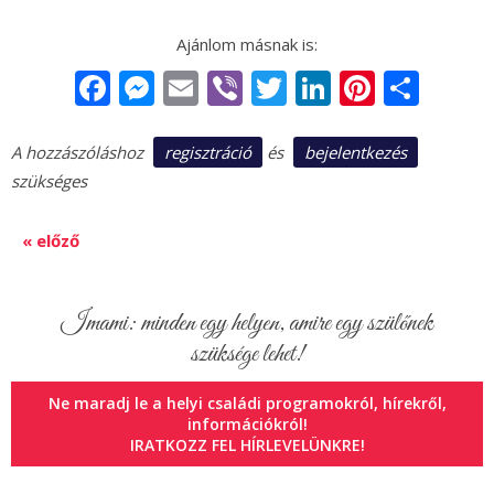
Facebook
Messenger
Email
Viber
Twitter
LinkedIn
Pintere
Sha
regisztráció
bejelentkezés
A hozzászóláshoz
és
szükséges
« előző
Imami: minden egy helyen, amire egy szülőnek
szüksége lehet!
Ne maradj le a helyi családi programokról, hírekről,
információkról!
IRATKOZZ FEL HÍRLEVELÜNKRE!