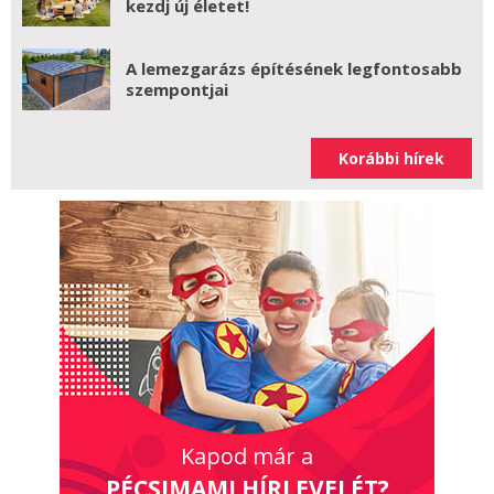
kezdj új életet!
A lemezgarázs építésének legfontosabb
szempontjai
Korábbi hírek
Kapod már a
PÉCSIMAMI HÍRLEVELÉT?