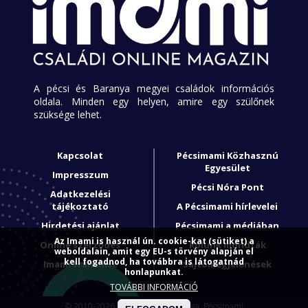
A pécsi és Baranya megyei családok információs
oldala. Minden egy helyen, amire egy szülőnek
szüksége lehet.
Kapcsolat
Pécsimami Közhasznú
Egyesület
Impresszum
Pécsi Nóra Pont
Adatkezelési
tájékoztató
A Pécsimami hírlevelei
Hirdetési ajánlat
Pécsimami a médiában
Az Imami is használ ún. cookie-kat (sütiket) a
Online szerződés
Rólunk mondták
weboldalain, amit egy EU-s törvény alapján el
kell fogadnod, ha továbbra is látogatnád
Imami franchise
Sajtómegjelenések
honlapunkat.
TOVÁBBI INFORMÁCIÓ
© 2010-2026. Minden jog fenntartva, Pécsimami