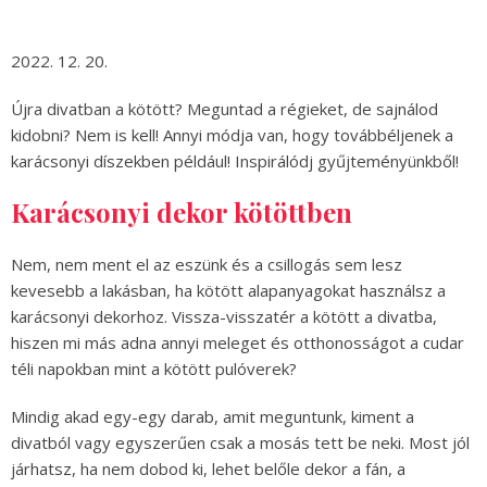
2022. 12. 20.
Újra divatban a kötött? Meguntad a régieket, de sajnálod
kidobni? Nem is kell! Annyi módja van, hogy továbbéljenek a
karácsonyi díszekben például! Inspirálódj gyűjteményünkből!
Karácsonyi dekor kötöttben
Nem, nem ment el az eszünk és a csillogás sem lesz
kevesebb a lakásban, ha kötött alapanyagokat használsz a
karácsonyi dekorhoz. Vissza-visszatér a kötött a divatba,
hiszen mi más adna annyi meleget és otthonosságot a cudar
téli napokban mint a kötött pulóverek?
Mindig akad egy-egy darab, amit meguntunk, kiment a
divatból vagy egyszerűen csak a mosás tett be neki. Most jól
járhatsz, ha nem dobod ki, lehet belőle dekor a fán, a