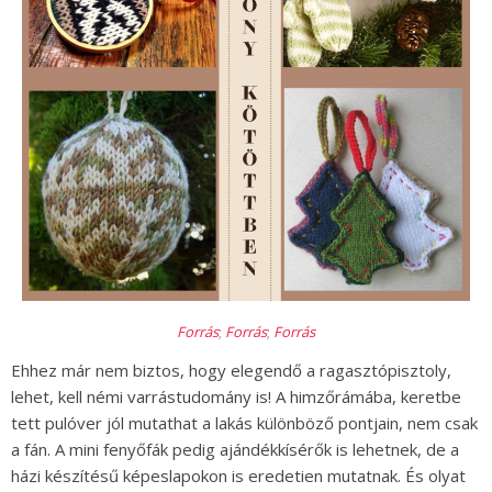
Forrás
;
Forrás
;
Forrás
Ehhez már nem biztos, hogy elegendő a ragasztópisztoly,
lehet, kell némi varrástudomány is! A himzőrámába, keretbe
tett pulóver jól mutathat a lakás különböző pontjain, nem csak
a fán. A mini fenyőfák pedig ajándékkísérők is lehetnek, de a
házi készítésű képeslapokon is eredetien mutatnak. És olyat