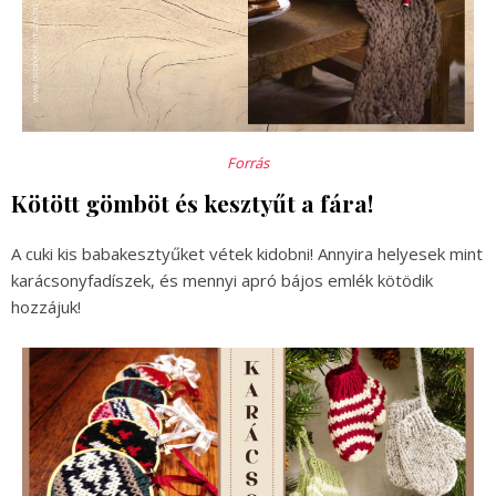
Forrás
Kötött gömböt és kesztyűt a fára!
A cuki kis babakesztyűket vétek kidobni! Annyira helyesek mint
karácsonyfadíszek, és mennyi apró bájos emlék kötödik
hozzájuk!