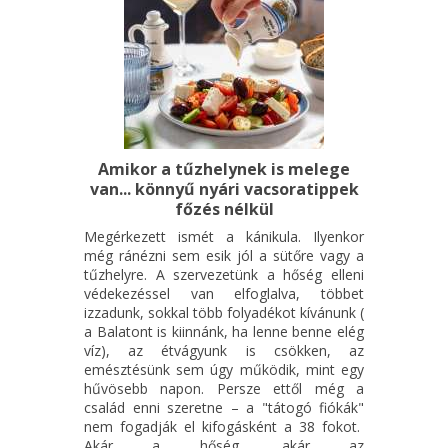
Amikor a tűzhelynek is melege
van... könnyű nyári vacsoratippek
főzés nélkül
Megérkezett ismét a kánikula. Ilyenkor
még ránézni sem esik jól a sütőre vagy a
tűzhelyre. A szervezetünk a hőség elleni
védekezéssel van elfoglalva, többet
izzadunk, sokkal több folyadékot kívánunk (
a Balatont is kiinnánk, ha lenne benne elég
víz), az étvágyunk is csökken, az
emésztésünk sem úgy működik, mint egy
hűvösebb napon. Persze ettől még a
család enni szeretne – a "tátogó fiókák"
nem fogadják el kifogásként a 38 fokot.
Akár a hőség, akár az