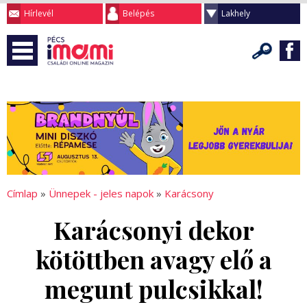
Hírlevél
Belépés
Lakhely
Címlap
»
Ünnepek - jeles napok
»
Karácsony
Karácsonyi dekor
kötöttben avagy elő a
megunt pulcsikkal!