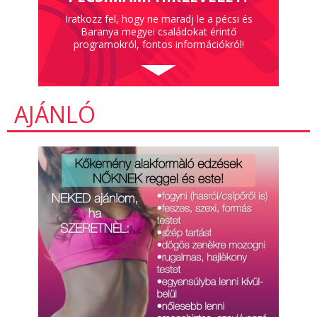
Iratkozz fel, hogy ne maradj le a pécsi és
Baranya megyei családokat érintő
programokról, fontos információkról!
AJÁNLÓ