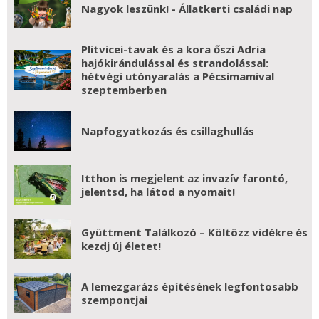
Nagyok leszünk! - Állatkerti családi nap
Plitvicei-tavak és a kora őszi Adria
hajókirándulással és strandolással:
hétvégi utónyaralás a Pécsimamival
szeptemberben
Napfogyatkozás és csillaghullás
Itthon is megjelent az invazív farontó,
jelentsd, ha látod a nyomait!
Gyüttment Találkozó – Költözz vidékre és
kezdj új életet!
A lemezgarázs építésének legfontosabb
szempontjai