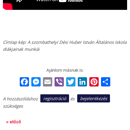
Címlap kép: A szombathelyi Dési Huber István Általános Iskola
diákjainak munkái
Facebook
Messenger
Email
Viber
Twitter
LinkedIn
Pintere
Sha
regisztráció
bejelentkezés
A hozzászóláshoz
és
szükséges
« előző