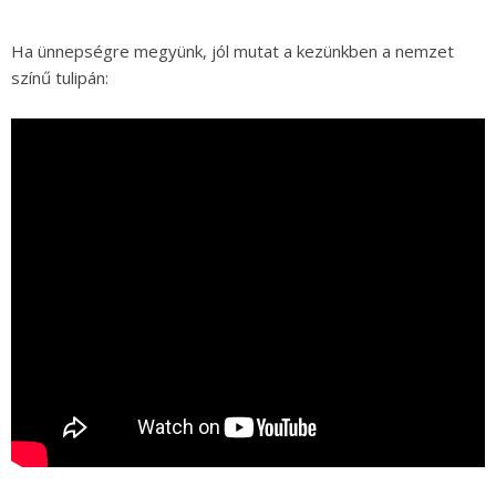
Ha ünnepségre megyünk, jól mutat a kezünkben a nemzet
színű tulipán: