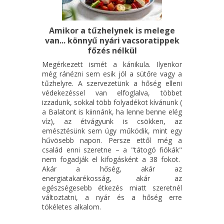
Amikor a tűzhelynek is melege
van... könnyű nyári vacsoratippek
főzés nélkül
Megérkezett ismét a kánikula. Ilyenkor
még ránézni sem esik jól a sütőre vagy a
tűzhelyre. A szervezetünk a hőség elleni
védekezéssel van elfoglalva, többet
izzadunk, sokkal több folyadékot kívánunk (
a Balatont is kiinnánk, ha lenne benne elég
víz), az étvágyunk is csökken, az
emésztésünk sem úgy működik, mint egy
hűvösebb napon. Persze ettől még a
család enni szeretne – a "tátogó fiókák"
nem fogadják el kifogásként a 38 fokot.
Akár a hőség, akár az
energiatakarékosság, akár az
egészségesebb étkezés miatt szeretnél
változtatni, a nyár és a hőség erre
tökéletes alkalom.