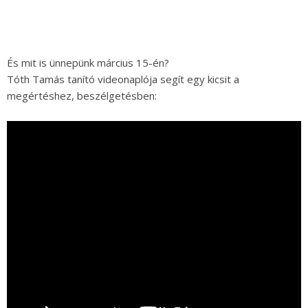
És mit is ünnepünk március 15-én?
Tóth Tamás tanító videonaplója segít egy kicsit a
megértéshez, beszélgetésben: