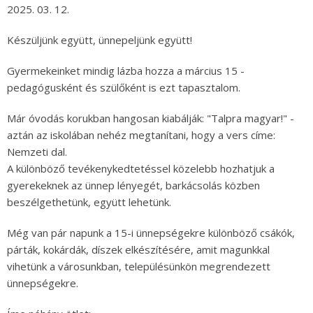
2025. 03. 12.
Készüljünk együtt, ünnepeljünk együtt!
Gyermekeinket mindig lázba hozza a március 15 -
pedagógusként és szülőként is ezt tapasztalom.
Már óvodás korukban hangosan kiabálják: "Talpra magyar!" -
aztán az iskolában nehéz megtanítani, hogy a vers címe:
Nemzeti dal.
A különböző tevékenykedtetéssel közelebb hozhatjuk a
gyerekeknek az ünnep lényegét, barkácsolás közben
beszélgethetünk, együtt lehetünk.
Még van pár napunk a 15-i ünnepségekre különböző csákók,
párták, kokárdák, díszek elkészítésére, amit magunkkal
vihetünk a városunkban, településünkön megrendezett
ünnepségekre.