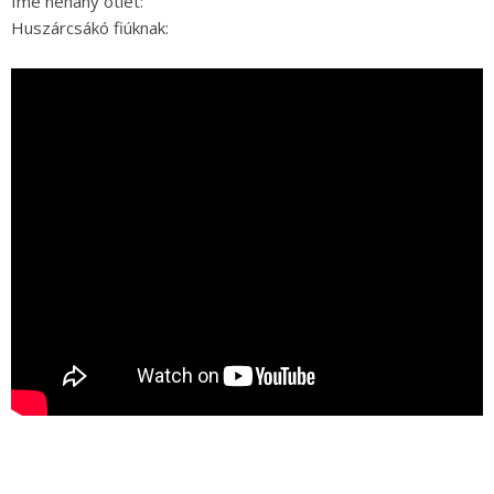
Íme néhány ötlet:
Huszárcsákó fiúknak: