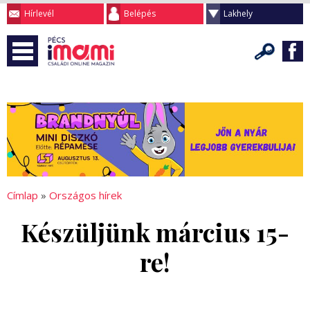
Hírlevél
Belépés
Lakhely
Címlap
»
Országos hírek
Készüljünk március 15-
re!