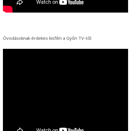
Óvodásoknak érdekes kisfilm a Győri TV-től: