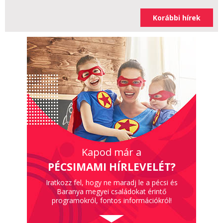
Korábbi hírek
Kapod már a
PÉCSIMAMI HÍRLEVELÉT?
Iratkozz fel, hogy ne maradj le a pécsi és
Baranya megyei családokat érintő
programokról, fontos információkról!