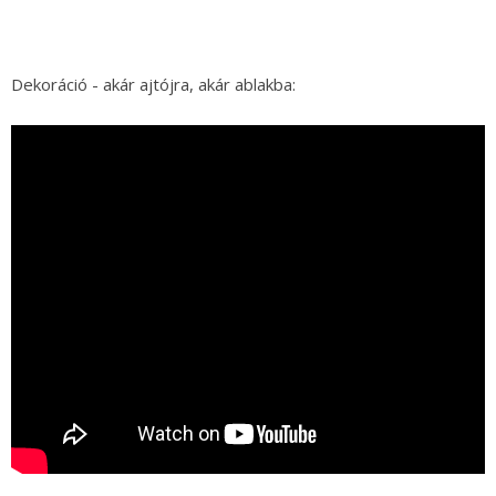
Dekoráció - akár ajtójra, akár ablakba: