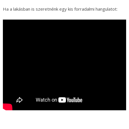
Ha a lakásban is szeretnénk egy kis forradalmi hangulatot: