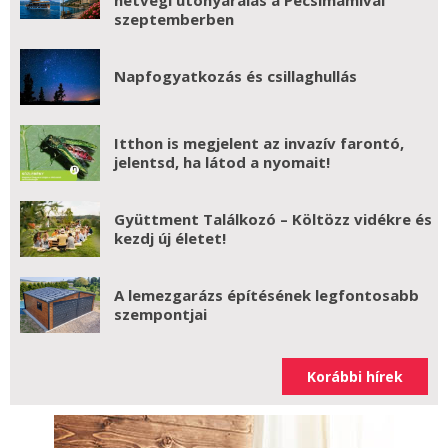
szeptemberben
Napfogyatkozás és csillaghullás
Itthon is megjelent az invazív farontó,
jelentsd, ha látod a nyomait!
Gyüttment Találkozó – Költözz vidékre és
kezdj új életet!
A lemezgarázs építésének legfontosabb
szempontjai
Korábbi hírek