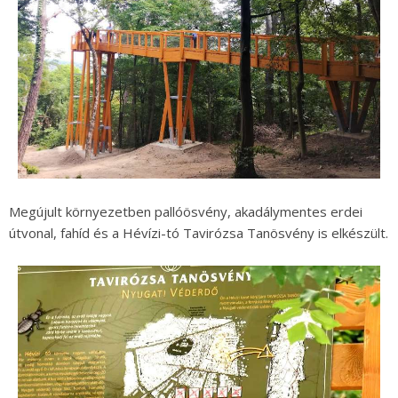
Megújult környezetben pallóösvény, akadálymentes erdei
útvonal, fahíd és a Hévízi-tó Tavirózsa Tanösvény is elkészült.