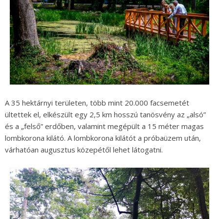
A 35 hektárnyi területen, több mint 20.000 facsemetét
ültettek el, elkészült egy 2,5 km hosszú tanösvény az „alsó”
és a „felső” erdőben, valamint megépült a 15 méter magas
lombkorona kilátó. A lombkorona kilátót a próbaüzem után,
várhatóan augusztus közepétől lehet látogatni.