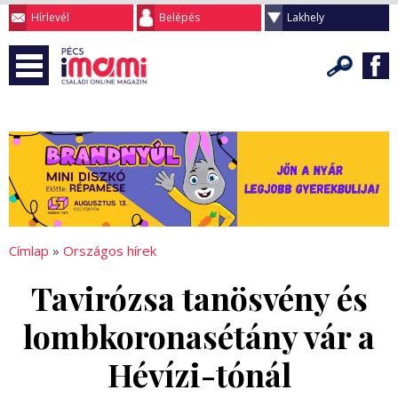
Hírlevél
Belépés
Lakhely
Címlap
»
Országos hírek
Tavirózsa tanösvény és
lombkoronasétány vár a
Hévízi-tónál