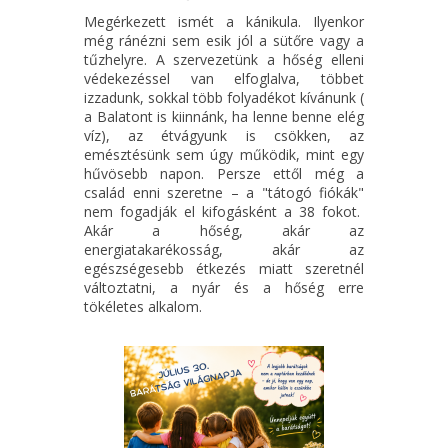
Megérkezett ismét a kánikula. Ilyenkor
még ránézni sem esik jól a sütőre vagy a
tűzhelyre. A szervezetünk a hőség elleni
védekezéssel van elfoglalva, többet
izzadunk, sokkal több folyadékot kívánunk (
a Balatont is kiinnánk, ha lenne benne elég
víz), az étvágyunk is csökken, az
emésztésünk sem úgy működik, mint egy
hűvösebb napon. Persze ettől még a
család enni szeretne – a "tátogó fiókák"
nem fogadják el kifogásként a 38 fokot.
Akár a hőség, akár az
energiatakarékosság, akár az
egészségesebb étkezés miatt szeretnél
változtatni, a nyár és a hőség erre
tökéletes alkalom.