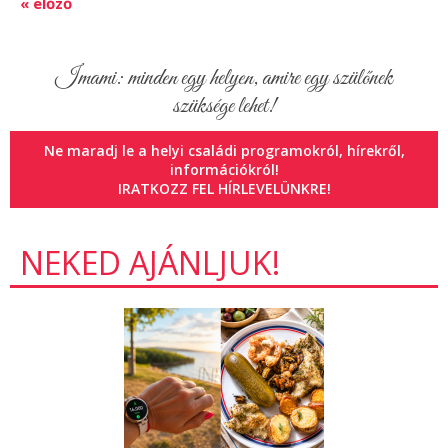
« előző
Imami: minden egy helyen, amire egy szülőnek
szüksége lehet!
Ne maradj le a helyi családi programokról, hírekről,
információkról!
IRATKOZZ FEL HÍRLEVELÜNKRE!
NEKED AJÁNLJUK!