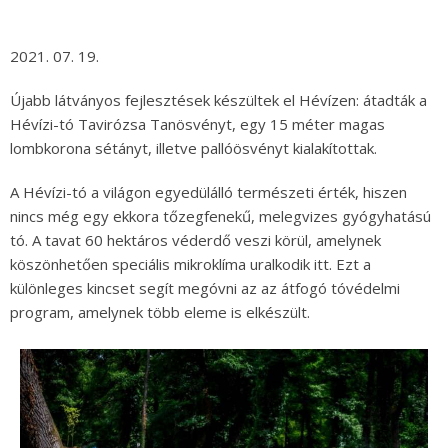
2021. 07. 19.
Újabb látványos fejlesztések készültek el Hévízen: átadták a
Hévízi-tó Tavirózsa Tanösvényt, egy 15 méter magas
lombkorona sétányt, illetve pallóösvényt kialakítottak.
A Hévízi-tó a világon egyedülálló természeti érték, hiszen
nincs még egy ekkora tőzegfenekű, melegvizes gyógyhatású
tó. A tavat 60 hektáros véderdő veszi körül, amelynek
köszönhetően speciális mikroklíma uralkodik itt. Ezt a
különleges kincset segít megóvni az az átfogó tóvédelmi
program, amelynek több eleme is elkészült.