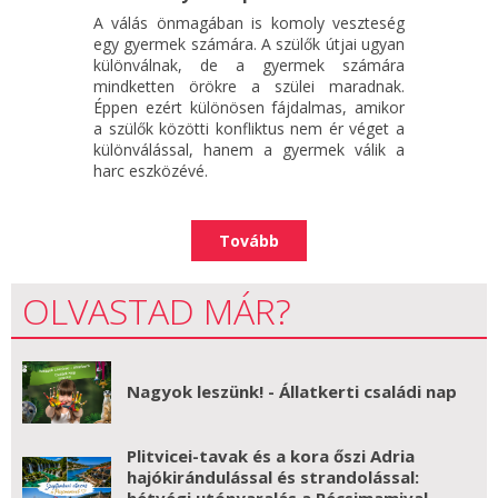
A válás önmagában is komoly veszteség
egy gyermek számára. A szülők útjai ugyan
különválnak, de a gyermek számára
mindketten örökre a szülei maradnak.
Éppen ezért különösen fájdalmas, amikor
a szülők közötti konfliktus nem ér véget a
különválással, hanem a gyermek válik a
harc eszközévé.
Tovább
OLVASTAD MÁR?
Nagyok leszünk! - Állatkerti családi nap
Plitvicei-tavak és a kora őszi Adria
hajókirándulással és strandolással:
hétvégi utónyaralás a Pécsimamival