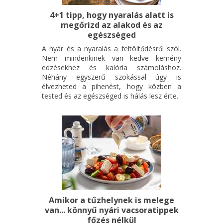
4+1 tipp, hogy nyaralás alatt is
megőrizd az alakod és az
egészséged
A nyár és a nyaralás a feltöltődésről szól.
Nem mindenkinek van kedve kemény
edzésekhez és kalória számoláshoz.
Néhány egyszerű szokással úgy is
élvezheted a pihenést, hogy közben a
tested és az egészséged is hálás lesz érte.
Amikor a tűzhelynek is melege
van... könnyű nyári vacsoratippek
főzés nélkül