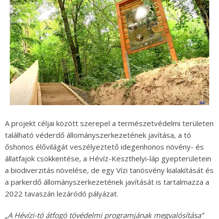
A projekt céljai között szerepel a természetvédelmi területen
található véderdő állományszerkezetének javítása, a tó
őshonos élővilágát veszélyeztető idegenhonos növény- és
állatfajok csökkentése, a Hévíz-Keszthelyi-láp gyepterületein
a biodiverzitás növelése, de egy Vízi tanösvény kialakítását és
a parkerdő állományszerkezetének javítását is tartalmazza a
2022 tavaszán lezáródó pályázat.
„A Hévízi-tó átfogó tóvédelmi programjának megvalósítása”