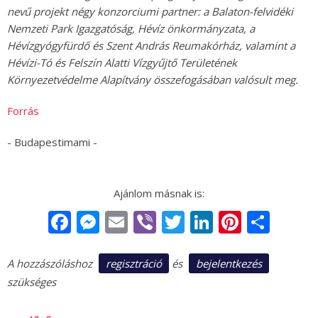
nevű projekt négy konzorciumi partner: a Balaton-felvidéki
Nemzeti Park Igazgatóság, Hévíz önkormányzata, a
Hévízgyógyfürdő és Szent András Reumakórház, valamint a
Hévízi-Tó és Felszín Alatti Vízgyűjtő Területének
Környezetvédelme Alapítvány összefogásában valósult meg.
Forrás
- Budapestimami -
Facebook
Messenger
Email
Viber
Twitter
LinkedIn
Pintere
Sha
regisztráció
bejelentkezés
A hozzászóláshoz
és
szükséges