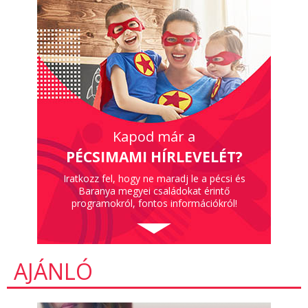
Kapod már a
PÉCSIMAMI HÍRLEVELÉT?
Iratkozz fel, hogy ne maradj le a pécsi és
Baranya megyei családokat érintő
programokról, fontos információkról!
AJÁNLÓ