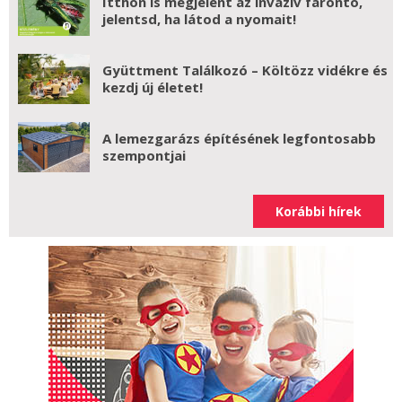
Itthon is megjelent az invazív farontó,
jelentsd, ha látod a nyomait!
Gyüttment Találkozó – Költözz vidékre és
kezdj új életet!
A lemezgarázs építésének legfontosabb
szempontjai
Korábbi hírek