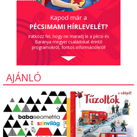
Kapod már a
PÉCSIMAMI HÍRLEVELÉT?
Iratkozz fel, hogy ne maradj le a pécsi és
Baranya megyei családokat érintő
programokról, fontos információkról!
AJÁNLÓ