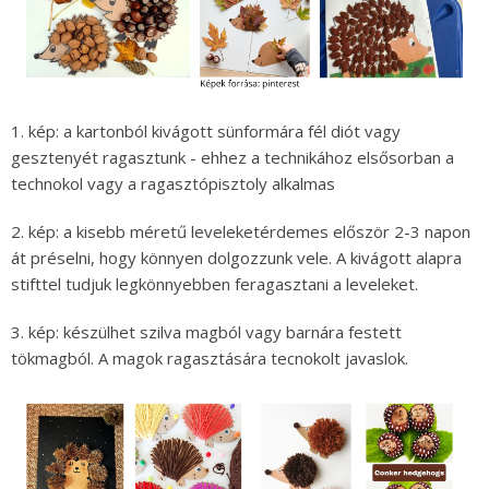
1. kép: a kartonból kivágott sünformára fél diót vagy
gesztenyét ragasztunk - ehhez a technikához elsősorban a
technokol vagy a ragasztópisztoly alkalmas
2. kép: a kisebb méretű leveleketérdemes először 2-3 napon
át préselni, hogy könnyen dolgozzunk vele. A kivágott alapra
stifttel tudjuk legkönnyebben feragasztani a leveleket.
3. kép: készülhet szilva magból vagy barnára festett
tökmagból. A magok ragasztására tecnokolt javaslok.