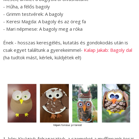
- Hűha, a félős bagoly
- Grimm testvérek: A bagoly
- Keresi Magda: A bagoly és az öreg fa
- Mari népmese: A bagoly meg a róka
Ének - hosszas keresgélés, kutatás és gondokodás után is
csak egyet találtunk a gyerekeimmel-
Kalap Jakab: Bagoly dal
(ha tudtok mást, kérlek, küldjétek el!)
1. kép: Kivágjuk-felragasztjuk, a szemeket a muffinpapír teszi