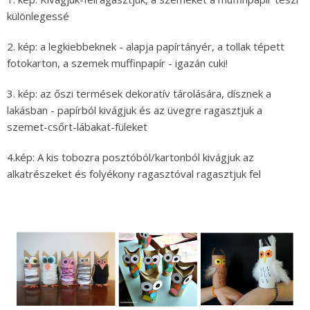
különlegessé
2. kép: a legkiebbeknek - alapja papírtányér, a tollak tépett
fotokarton, a szemek muffinpapír - igazán cuki!
3. kép: az őszi termések dekoratív tárolására, dísznek a
lakásban - papírból kivágjuk és az üvegre ragasztjuk a
szemet-csőrt-lábakat-füleket
4.kép: A kis tobozra posztóból/kartonból kivágjuk az
alkatrészeket és folyékony ragasztóval ragasztjuk fel