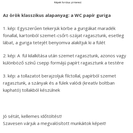
Az örök klasszikus alapanyag: a WC papír guriga
1. kép: Egyszerűen tekerjük körbe a gurigákat maradék
fonallal, kartonból szemet-csőrt-szájat ragasztunk, esetleg
lábat, a guriga tetejét benyomva alakítjuk ki a fülét
2. kép: A fül kilalkítása után szemet ragasztunk, azonos vagy
különböző színű csepp formájú papírt ragasztunk a testére
3. kép: a tollazatot berajzoljuk filctollal, papírból szemet
ragasztunk, a szányak és a fülek valódi (kreatív boltban
kapható) tollakból készülnek
Jó sétát, kellemes időtöltést!
Szavesen várjuk a megvalósított munkáitok képeit!