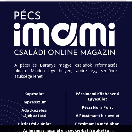
A pécsi és Baranya megyei családok információs
oldala. Minden egy helyen, amire egy szülőnek
szüksége lehet.
Kapcsolat
Pécsimami Közhasznú
Egyesület
Impresszum
Pécsi Nóra Pont
Adatkezelési
tájékoztató
A Pécsimami hírlevelei
Hirdetési ajánlat
Pécsimami a médiában
Az Imami is használ ún. cookie-kat (sütiket) a
Online szerződés
Rólunk mondták