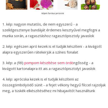
1. kép: nagyon mutatós, de nem egyszerű - a
szelídgesztenye bundáját érdemes kesztyűvel megfogni a
munka során, a ragasztáshoz ragasztópisztoly javaslok
2. kép: egészen apró kezek is el tudják készíteni - a kivágott
alapra egyszerűen rátekerjük a színes fonalat
3. kép: a (fél)
pompom készítése sem ördö
ngősség - a
kivágott kartonalapra itt ais a ragasztópisztolyt javaslok
4. kép: aprócska kezek is el tudják készíteni az
összegömbölyödő sünit - a fejet vékony hegyű filccel rajzoljuk
meg, a tüskék elkészítéséhez mi hibajavítót használtunk