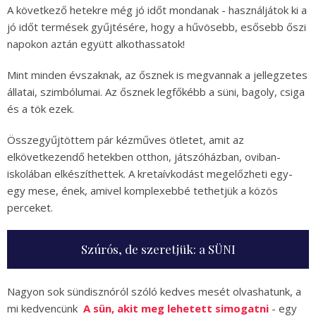
A következő hetekre még jó időt mondanak - használjátok ki a
jó időt termések gyűjtésére, hogy a hűvösebb, esősebb őszi
napokon aztán együtt alkothassatok!
Mint minden évszaknak, az ősznek is megvannak a jellegzetes
állatai, szimbólumai. Az ősznek legfőkébb a süni, bagoly, csiga
és a tök ezek.
Összegyűjtöttem pár kézműves ötletet, amit az
elkövetkezendő hetekben otthon, játszóházban, oviban-
iskolában elkészíthettek. A kretaívkodást megelőzheti egy-
egy mese, ének, amivel komplexebbé tethetjük a közös
perceket.
Szúrós, de szeretjük: a SÜNI
Nagyon sok sündisznóról szóló kedves mesét olvashatunk, a
mi kedvencünk
A sün, akit meg lehetett simogatni
- egy