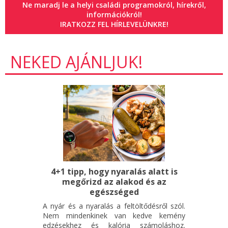
Ne maradj le a helyi családi programokról, hírekről,
információkról!
IRATKOZZ FEL HÍRLEVELÜNKRE!
NEKED AJÁNLJUK!
4+1 tipp, hogy nyaralás alatt is
megőrizd az alakod és az
egészséged
A nyár és a nyaralás a feltöltődésről szól.
Nem mindenkinek van kedve kemény
edzésekhez és kalória számoláshoz.