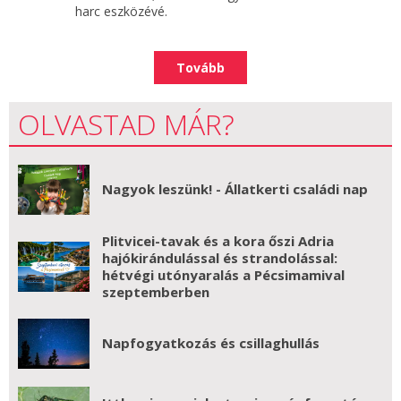
harc eszközévé.
Tovább
OLVASTAD MÁR?
Nagyok leszünk! - Állatkerti családi nap
Plitvicei-tavak és a kora őszi Adria
hajókirándulással és strandolással:
hétvégi utónyaralás a Pécsimamival
szeptemberben
Napfogyatkozás és csillaghullás