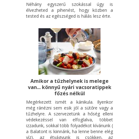
Néhány egyszerű szokással úgy is
élvezheted a pihenést, hogy közben a
tested és az egészséged is hálás lesz érte.
Amikor a tűzhelynek is melege
van... könnyű nyári vacsoratippek
főzés nélkül
Megérkezett ismét a kánikula. Ilyenkor
még ránézni sem esik jól a sütőre vagy a
tűzhelyre. A szervezetünk a hőség elleni
védekezéssel van elfoglalva, többet
izzadunk, sokkal több folyadékot kívánunk (
a Balatont is kiinnánk, ha lenne benne elég
víz), az étvágyunk is csökken, az