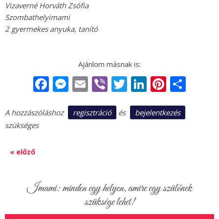
Vizaverné Horváth Zsófia
Szombathelyimami
2 gyermekes anyuka, tanító
Facebook
Messenger
Email
Viber
Twitter
LinkedIn
Pintere
Sha
regisztráció
bejelentkezés
A hozzászóláshoz
és
szükséges
« előző
Imami: minden egy helyen, amire egy szülőnek
szüksége lehet!