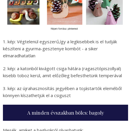
1. kép: Végtelenül egyszerű,így a legkisebbek is el tudják
készíteni a gyurma-gesztenye kombót - a siker
elmaradhatatlan
2. kép: a katonból kivágott csiga hátára (ragasztópiszollyal)
kisebb toboz kerül, amit előzőleg befesthetünk temperával
3. kép: az újrahasznosítás jegyében a tojástartók eleméből
könnyen kíszathetjük el a csiguszt
A minden évszakban bölcs: bagoly
Mesék, amiket a baglyokról olvashatunk: