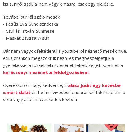
kis süniről szól, ai nem vágyik másra, csak egy ölelésre.
További sünről szóló mesék:
- Fésűs Éva: Sündisznócska
- Csukás István: Sünmese
- Maskát Zsuzsa: A sün
Bár nem vagyok feltétlenül a youtuberól nézhető mesék híve,
etika óránkon megszoktuk nézni és megbeszélgetjük a
gyerekekkel a tüskék leküzdésének lehetőségét is, ennek a
karácsonyi mesének a feldolgozásával.
Gyerekkorom nagy kedvence, H
alász Judit egy kevésbé
ismert dalát
biztosan szívesesn dúdorásszátok majd ti is a
séta vagy a kézműveskedés közben.