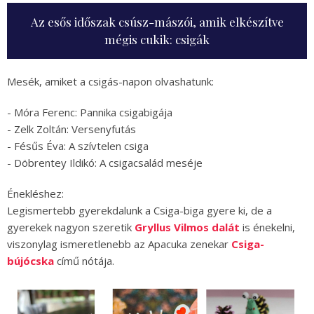
Az esős időszak csúsz-mászói, amik elkészítve
mégis cukik: csigák
Mesék, amiket a csigás-napon olvashatunk:
- Móra Ferenc: Pannika csigabigája
- Zelk Zoltán: Versenyfutás
- Fésűs Éva: A szívtelen csiga
- Döbrentey Ildikó: A csigacsalád meséje
Énekléshez:
Legismertebb gyerekdalunk a Csiga-biga gyere ki, de a
gyerekek nagyon szeretik
Gryllus Vilmos dalát
is énekelni,
viszonylag ismeretlenebb az Apacuka zenekar
Csiga-
bújócska
című nótája.