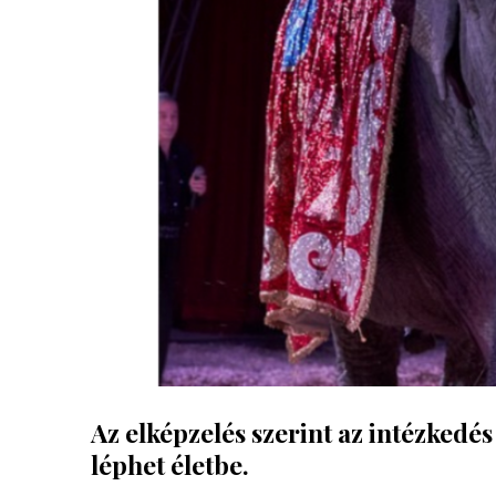
Az elképzelés szerint az intézkedés
léphet életbe.