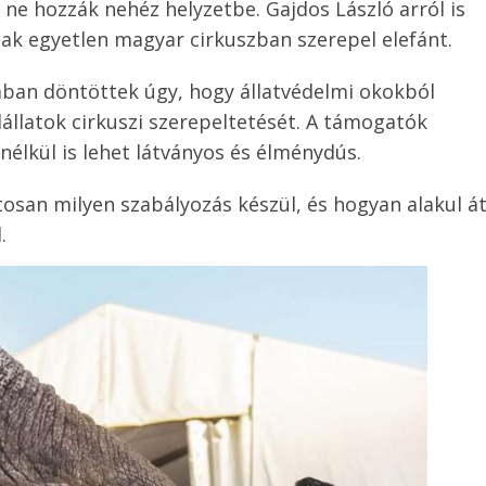
ne hozzák nehéz helyzetbe. Gajdos László arról is
ak egyetlen magyar cirkuszban szerepel elefánt.
ban döntöttek úgy, hogy állatvédelmi okokból
dállatok cirkuszi szerepeltetését. A támogatók
nélkül is lehet látványos és élménydús.
osan milyen szabályozás készül, és hogyan alakul á
.