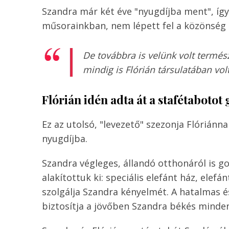
Szandra már két éve "nyugdíjba ment", így
műsorainkban, nem lépett fel a közönség 
De továbbra is velünk volt termész
mindig is Flórián társulatában volt
Flórián idén adta át a stafétaboto
Ez az utolsó, "levezető" szezonja Flóriánn
nyugdíjba.
Szandra végleges, állandó otthonáról is g
alakítottuk ki: speciális elefánt ház, elefá
szolgálja Szandra kényelmét. A hatalmas é
biztosítja a jövőben Szandra békés minde