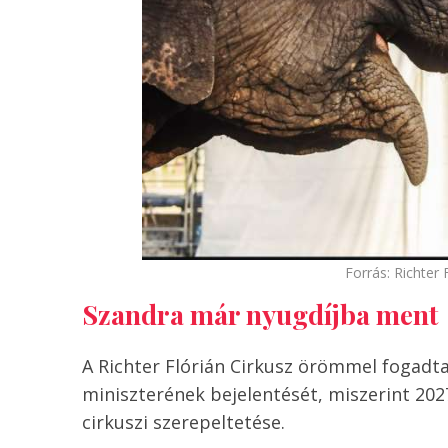
Forrás: Richter 
Szandra már nyugdíjba ment
A Richter Flórián Cirkusz örömmel fogadta
miniszterének bejelentését, miszerint 20
cirkuszi szerepeltetése.