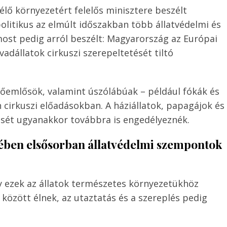
élő környezetért felelős minisztere beszélt
politikus az elmúlt időszakban több állatvédelmi és
ost pedig arról beszélt: Magyarország az Európai
adállatok cirkuszi szerepeltetését tiltó
főemlősök, valamint úszólábúak – például fókák és
cirkuszi előadásokban. A háziállatok, papagájok és
ését ugyanakkor továbbra is engedélyeznék.
erében elsősorban állatvédelmi szempontok
 ezek az állatok természetes környezetükhöz
között élnek, az utaztatás és a szereplés pedig