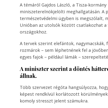
A témáról Gajdos László, a Tisza-kormány 
miniszeterelnökjelölti meghallgatásán. A 
természetvédelmi ügyben is megszólalt, m
Unióban az utolsók között csatlakozhat a v
országokhoz.
A tervek szerint elefántok, nagymacskák, 
rozmárok – sem léphetnének fel a jövőben 
egyes fajok – például lámák – szerepeltet
A miniszter szerint a döntés hátt
állnak.
Több szervezet régóta hangsúlyozza, hogy
képest rendkívül korlátozott körülmények 
komoly stresszt jelent számukra.