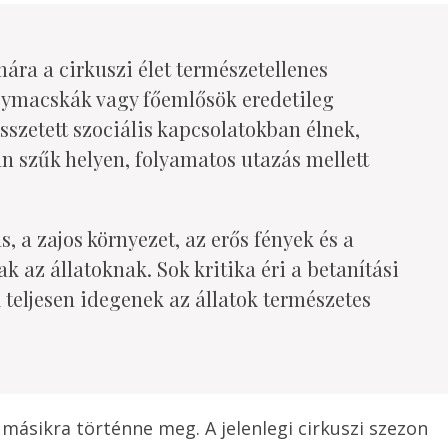
mára a cirkuszi élet természetellenes
agymacskák vagy főemlősök eredetileg
szetett szociális kapcsolatokban élnek,
n szűk helyen, folyamatos utazás mellett
s, a zajos környezet, az erős fények és a
k az állatoknak. Sok kritika éri a betanítási
 teljesen idegenek az állatok természetes
másikra történne meg. A jelenlegi cirkuszi szezon