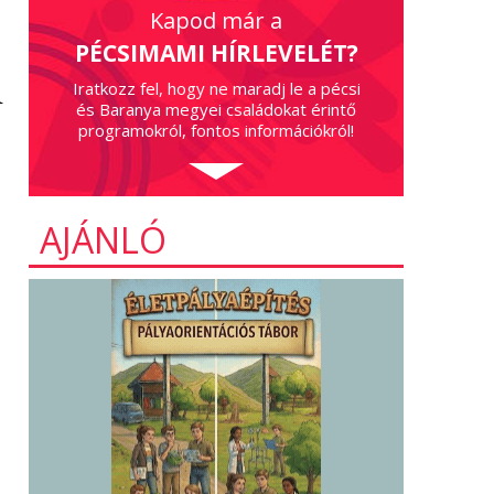
Kapod már a
PÉCSIMAMI HÍRLEVELÉT?
l
Iratkozz fel, hogy ne maradj le a pécsi
és Baranya megyei családokat érintő
programokról, fontos információkról!
AJÁNLÓ