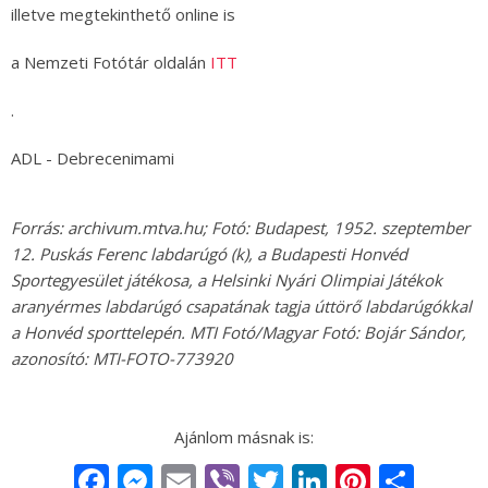
illetve megtekinthető online is
a Nemzeti Fotótár oldalán
ITT
.
ADL - Debrecenimami
Forrás: archivum.mtva.hu; Fotó: Budapest, 1952. szeptember
12. Puskás Ferenc labdarúgó (k), a Budapesti Honvéd
Sportegyesület játékosa, a Helsinki Nyári Olimpiai Játékok
aranyérmes labdarúgó csapatának tagja úttörő labdarúgókkal
a Honvéd sporttelepén. MTI Fotó/Magyar Fotó: Bojár Sándor,
azonosító: MTI-FOTO-773920
Facebook
Messenger
Email
Viber
Twitter
LinkedIn
Pintere
Sha