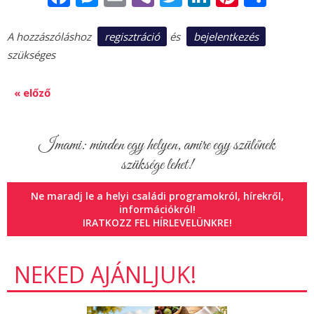
regisztráció
bejelentkezés
A hozzászóláshoz
és
szükséges
« előző
Imami: minden egy helyen, amire egy szülőnek
szüksége lehet!
Ne maradj le a helyi családi programokról, hírekről,
információkról!
IRATKOZZ FEL HÍRLEVELÜNKRE!
NEKED AJÁNLJUK!