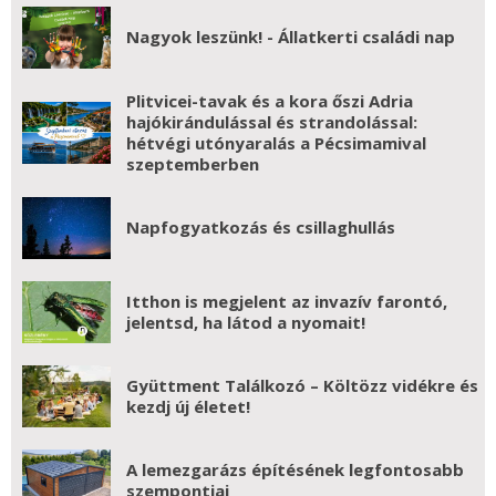
Nagyok leszünk! - Állatkerti családi nap
Plitvicei-tavak és a kora őszi Adria
hajókirándulással és strandolással:
hétvégi utónyaralás a Pécsimamival
szeptemberben
Napfogyatkozás és csillaghullás
Itthon is megjelent az invazív farontó,
jelentsd, ha látod a nyomait!
Gyüttment Találkozó – Költözz vidékre és
kezdj új életet!
A lemezgarázs építésének legfontosabb
szempontjai