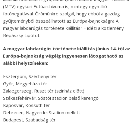
(MTV) egykori Fotóarchívuma is, mintegy egymillió
fotónegatívval. Örömünkre szolgál, hogy ebből a gazdag
gyűjteményből összeállhatott az Európa-bajnokságra A
magyar labdarúgás története kiállítás" – idézi a közlemény
Répászky Lipótot.
A magyar labdarúgás története kiállítás június 14-től az
Európa-bajnokság végéig ingyenesen látogatható az
alábbi helyszíneken:
Esztergom, Széchenyi tér
Győr, Megyeháza tér
Zalaegerszeg, Ruszt tér (színház előtt)
Székesfehérvár, Sóstói stadion belső kerengő
Kaposvár, Kossuth tér
Debrecen, Nagyerdei Stadion mellett
Budapest, Szabadság tér