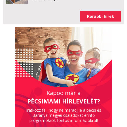
Korábbi hírek
Kapod már a
PÉCSIMAMI HÍRLEVELÉT?
Iratkozz fel, hogy ne maradj le a pécsi és
Baranya megyei családokat érintő
programokról, fontos információkról!