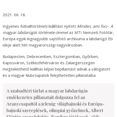
2021. 06. 18.
Ingyenes futballtörténeti kiállítást nyitott
Minden, ami foci - A
magyar labdarúgás története
címmel az MTI Nemzeti Fotótár,
Európa egyik legnagyobb sajtófotó archívuma a labdarúgó Eb
ideje alatt hét magyarországi nagyvárosban.
Budapesten, Debrecenben, Esztergomban, Győrben,
Kaposváron, Székesfehérváron és Zalaegerszegen
megtekinthető kiállítás képei bepillantást adnak a válogatott
és a magyar klubcsapatok felejthetetlen pillanataiba.
A szabadtéri tárlat a magyar labdarúgás
emlékezetes pillanatait dolgozza fel az
Aranycsapattól a jelenig: világbajnoki és Európa-
bajnoki szereplések, olimpiai győzelmek, Albert
Flórián aranylabdája, ikonikus játékosok, akik