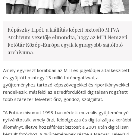
Répászky Lipót, a kiállítás képeit biztosító MTVA
Archívum vezetője elmondta, hogy az MTI Nemzeti
Fotótár Közép-Európa egyik legnagyobb sajtófotó
archívuma.
Amely egyrészt korábban az MTI és jogelődjei által készített
és gyűjtött mintegy 13 millió fotónegatívval, a
gyűjteményhez tartozó képszövegekkel és riportkönyvekkel
rendelkezik, másfelől az ezredfordulótól digitálisan rögzített
több százezer felvételt őriz, gondoz, szolgáltat.
"A Fotóarchívumot 1993-ban védett muzeális gyűjteménnyé
nyilvánították, amely őrzi, feldolgozza és digitalizálja a korábbi
állományt, illetve hozzáférést biztosít a 2001 után digitálisan
készült fotókhoz. A gyűjteménynek része a Magyar Televízió