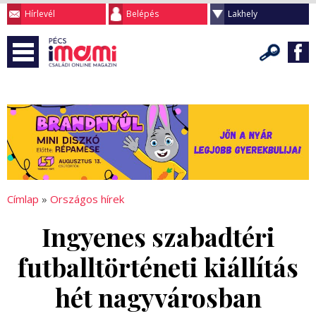
Hírlevél
Belépés
Lakhely
Címlap
»
Országos hírek
Ingyenes szabadtéri
futballtörténeti kiállítás
hét nagyvárosban