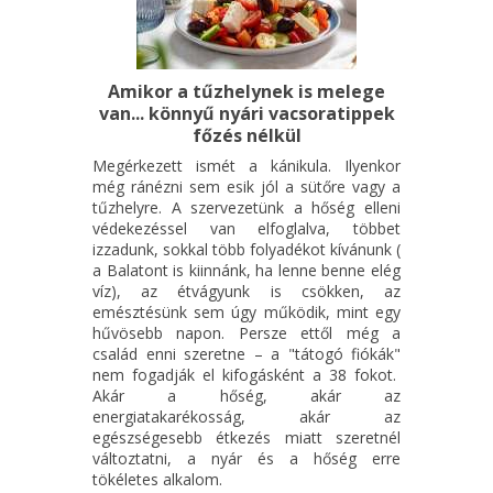
Amikor a tűzhelynek is melege
van... könnyű nyári vacsoratippek
főzés nélkül
Megérkezett ismét a kánikula. Ilyenkor
még ránézni sem esik jól a sütőre vagy a
tűzhelyre. A szervezetünk a hőség elleni
védekezéssel van elfoglalva, többet
izzadunk, sokkal több folyadékot kívánunk (
a Balatont is kiinnánk, ha lenne benne elég
víz), az étvágyunk is csökken, az
emésztésünk sem úgy működik, mint egy
hűvösebb napon. Persze ettől még a
család enni szeretne – a "tátogó fiókák"
nem fogadják el kifogásként a 38 fokot.
Akár a hőség, akár az
energiatakarékosság, akár az
egészségesebb étkezés miatt szeretnél
változtatni, a nyár és a hőség erre
tökéletes alkalom.