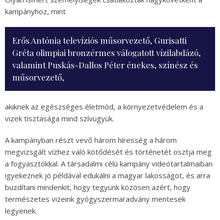
kampányhoz, mint
Erős Antónia televíziós műsorvezető, Gurisatti
Gréta olimpiai bronzérmes válogatott vízilabdázó,
valamint Puskás-Dallos Péter énekes, színész és
műsorvezető,
akiknek az egészséges életmód, a környezetvédelem és a
vizek tisztasága mind szívügyük.
A kampányban részt vevő három híresség a három
megvizsgált vízhez való kötődését és történetét osztja meg
a fogyasztókkal. A társadalmi célú kampány videótartalmaiban
igyekeznek jó példával edukálni a magyar lakosságot, és arra
buzdítani mindenkit, hogy tegyünk közösen azért, hogy
természetes vizeink gyógyszermaradvány mentesek
legyenek.