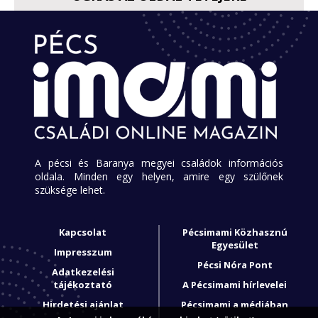
A pécsi és Baranya megyei családok információs
oldala. Minden egy helyen, amire egy szülőnek
szüksége lehet.
Kapcsolat
Pécsimami Közhasznú
Egyesület
Impresszum
Pécsi Nóra Pont
Adatkezelési
tájékoztató
A Pécsimami hírlevelei
Hirdetési ajánlat
Pécsimami a médiában