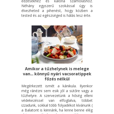
edzésekhez és kalória számoláshoz.
Néhány egyszerű szokással úgy is
élvezheted a pihenést, hogy közben a
tested és az egészséged is hálás lesz érte.
Amikor a tűzhelynek is melege
van... könnyű nyári vacsoratippek
főzés nélkül
Megérkezett ismét a kánikula. Ilyenkor
még ránézni sem esik jól a sütőre vagy a
tűzhelyre. A szervezetünk a hőség elleni
védekezéssel van elfoglalva, többet
izzadunk, sokkal több folyadékot kívánunk (
a Balatont is kiinnánk, ha lenne benne elég