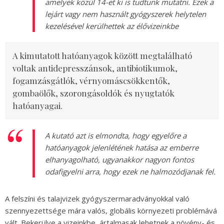
amelyek közül 14-et ki is tudtunk mutatni. Ezek a
lejárt vagy nem használt gyógyszerek helytelen
kezelésével kerülhettek az élővizeinkbe
A kimutatott hatóanyagok között megtalálható
voltak antidepresszánsok, antibiotikumok,
fogamzásgátlók, vérnyomáscsökkentők,
gombaölők, szorongásoldók és nyugtatók
hatóanyagai.
A kutató azt is elmondta, hogy egyelőre a
hatóanyagok jelenlétének hatása az emberre
elhanyagolható, ugyanakkor nagyon fontos
odafigyelni arra, hogy ezek ne halmozódjanak fel.
A felszíni és talajvizek gyógyszermaradványokkal való
szennyezettsége mára valós, globális környezeti problémává
vált. Bekerülve a vizeinkbe, ártalmasak lehetnek a növény- és