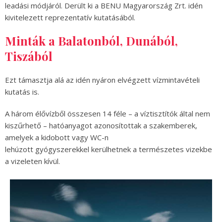
leadási módjáról. Derült ki a BENU Magyarország Zrt. idén
kivitelezett reprezentatív kutatásából.
Minták a Balatonból, Dunából,
Tiszából
Ezt támasztja alá az idén nyáron elvégzett vízmintavételi
kutatás is.
A három élővízből összesen 14 féle – a víztisztítók által nem
kiszűrhető – hatóanyagot azonosítottak a szakemberek,
amelyek a kidobott vagy WC-n
lehúzott gyógyszerekkel kerülhetnek a természetes vizekbe
a vizeleten kívül.