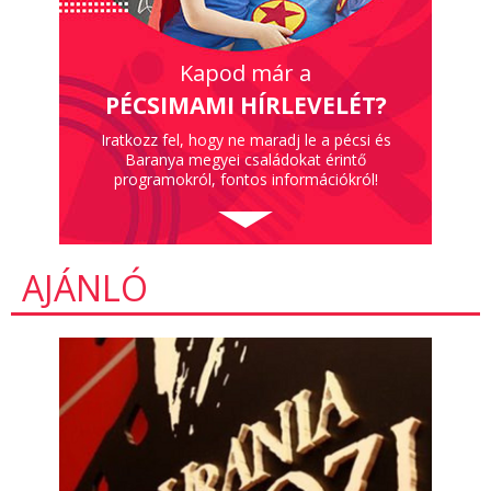
Kapod már a
PÉCSIMAMI HÍRLEVELÉT?
Iratkozz fel, hogy ne maradj le a pécsi és
Baranya megyei családokat érintő
programokról, fontos információkról!
AJÁNLÓ