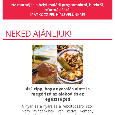
Ne maradj le a helyi családi programokról, hírekről,
információkról!
IRATKOZZ FEL HÍRLEVELÜNKRE!
NEKED AJÁNLJUK!
4+1 tipp, hogy nyaralás alatt is
megőrizd az alakod és az
egészséged
A nyár és a nyaralás a feltöltődésről szól.
Nem mindenkinek van kedve kemény