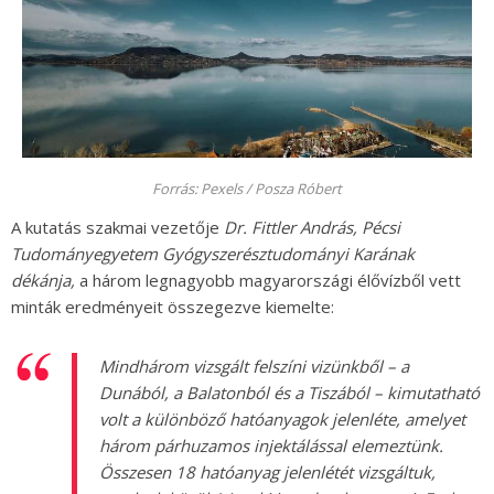
Forrás: Pexels / Posza Róbert
A kutatás szakmai vezetője
Dr. Fittler András, Pécsi
Tudományegyetem Gyógyszerésztudományi Karának
dékánja,
a három legnagyobb magyarországi élővízből vett
minták eredményeit összegezve kiemelte:
Mindhárom vizsgált felszíni vizünkből – a
Dunából, a Balatonból és a Tiszából – kimutatható
volt a különböző hatóanyagok jelenléte, amelyet
három párhuzamos injektálással elemeztünk.
Összesen 18 hatóanyag jelenlétét vizsgáltuk,