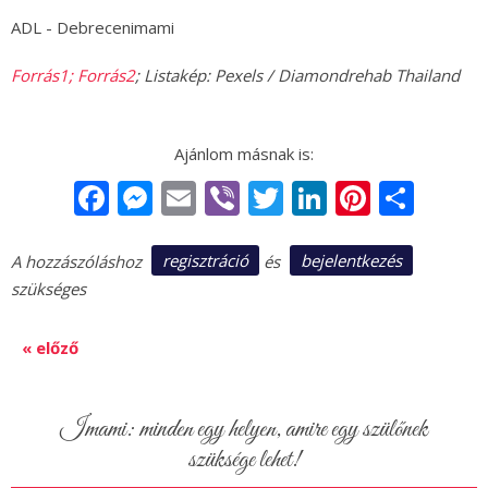
ADL - Debrecenimami
Forrás1;
Forrás2
; Listakép: Pexels / Diamondrehab Thailand
Facebook
Messenger
Email
Viber
Twitter
LinkedIn
Pintere
Sha
regisztráció
bejelentkezés
A hozzászóláshoz
és
szükséges
« előző
Imami: minden egy helyen, amire egy szülőnek
szüksége lehet!