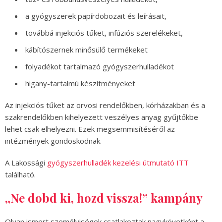
a gyógyszerek papírdobozait és leírásait,
továbbá injekciós tűket, infúziós szerelékeket,
kábítószernek minősülő termékeket
folyadékot tartalmazó gyógyszerhulladékot
higany-tartalmú készítményeket
Az injekciós tűket az orvosi rendelőkben, kórházakban és a
szakrendelőkben kihelyezett veszélyes anyag gyűjtőkbe
lehet csak elhelyezni. Ezek megsemmisítéséről az
intézmények gondoskodnak.
A Lakossági
gyógyszerhulladék kezelési útmutató ITT
található.
„Ne dobd ki, hozd vissza!” kampány
Olyan ismert személyiségek csatlakoztak nagykövetként a