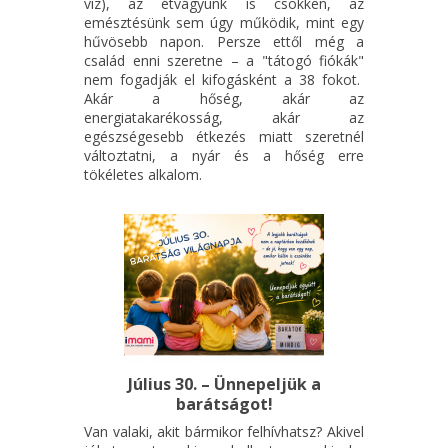
víz), az étvágyunk is csökken, az
emésztésünk sem úgy működik, mint egy
hűvösebb napon. Persze ettől még a
család enni szeretne – a "tátogó fiókák"
nem fogadják el kifogásként a 38 fokot.
Akár a hőség, akár az
energiatakarékosság, akár az
egészségesebb étkezés miatt szeretnél
változtatni, a nyár és a hőség erre
tökéletes alkalom.
Július 30. – Ünnepeljük a
barátságot!
Van valaki, akit bármikor felhívhatsz? Akivel