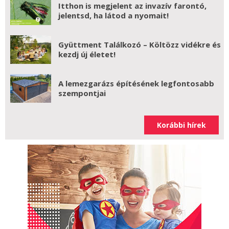
Itthon is megjelent az invazív farontó,
jelentsd, ha látod a nyomait!
Gyüttment Találkozó – Költözz vidékre és
kezdj új életet!
A lemezgarázs építésének legfontosabb
szempontjai
Korábbi hírek