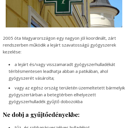
2005 óta Magyarországon egy nagyon jól koordinált, zárt
rendszerben működik a lejárt szavatosságú gyógyszerek
kezelése:
a lejárt és/vagy visszamaradt gyógyszerhulladékát
térítésmentesen leadhatja abban a patikában, ahol
gyógyszerét vásárolta;
vagy az egész ország területén üzemeltetett bármelyik
gyógyszertárban a betegtérben elhelyezett
gyógyszerhulladék gyűjtő dobozokba
Ne dobj a gyűjtőedényekbe:
tűz- és robbanásveszélyes hulladékot,