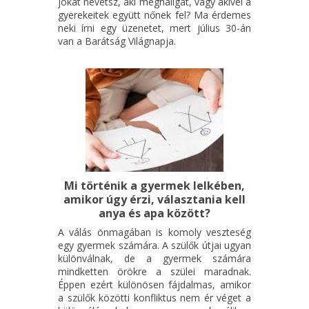
jókat nevetsz, aki meghallgat, vagy akivel a
gyerekeitek együtt nőnek fel? Ma érdemes
neki írni egy üzenetet, mert július 30-án
van a Barátság Világnapja.
Mi történik a gyermek lelkében,
amikor úgy érzi, választania kell
anya és apa között?
A válás önmagában is komoly veszteség
egy gyermek számára. A szülők útjai ugyan
különválnak, de a gyermek számára
mindketten örökre a szülei maradnak.
Éppen ezért különösen fájdalmas, amikor
a szülők közötti konfliktus nem ér véget a