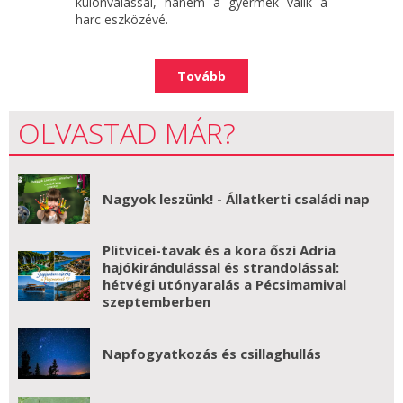
különválással, hanem a gyermek válik a
harc eszközévé.
Tovább
OLVASTAD MÁR?
Nagyok leszünk! - Állatkerti családi nap
Plitvicei-tavak és a kora őszi Adria
hajókirándulással és strandolással:
hétvégi utónyaralás a Pécsimamival
szeptemberben
Napfogyatkozás és csillaghullás