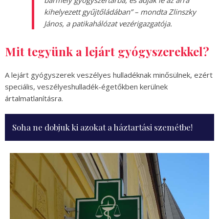
bármely gyógyszertárba, és adják le az arra
kihelyezett gyűjtőládában” – mondta Zlinszky
János, a patikahálózat vezérigazgatója.
Mit tegyünk a lejárt gyógyszerekkel?
A lejárt gyógyszerek veszélyes hulladéknak minősülnek, ezért
speciális, veszélyeshulladék-égetőkben kerülnek
ártalmatlanításra.
Soha ne dobjuk ki azokat a háztartási szemétbe!