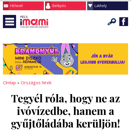
Hírlevél
Belépés
Lakhely
Címlap
»
Országos hírek
Tegyél róla, hogy ne az
ivóvízedbe, hanem a
gyűjtőládába kerüljön!