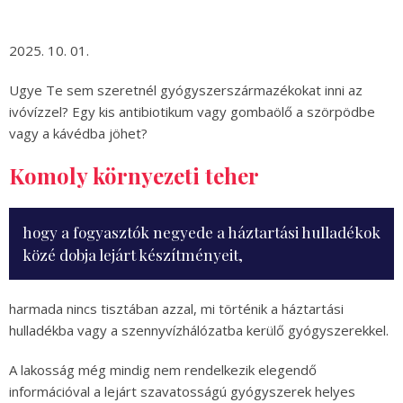
2025. 10. 01.
Ugye Te sem szeretnél gyógyszerszármazékokat inni az
ivóvízzel? Egy kis antibiotikum vagy gombaölő a szörpödbe
vagy a kávédba jöhet?
Komoly környezeti teher
hogy a fogyasztók negyede a háztartási hulladékok
közé dobja lejárt készítményeit,
harmada nincs tisztában azzal, mi történik a háztartási
hulladékba vagy a szennyvízhálózatba kerülő gyógyszerekkel.
A lakosság még mindig nem rendelkezik elegendő
információval a lejárt szavatosságú gyógyszerek helyes