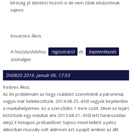
bíróság jó döntést hozott-e de nem tűnik eltulzottnak
sajnos.
Kovacsics Ákos
regisztráció
bejelentkezés
A hozzászóláshoz
és
szükséges
Dii0820
2016. január 06. 17:53
Kedves Ákos.
Az én próblémám az hogy családot szeretnénk a párommal,
vagyis már belekezdtünk. 2014.08.25.-étől vagyok bejelentbe
a munkahelyemen. ez a szerződés 1 évre szólt. Mivel ez lejárt
kötöttünk egy másikat ami 2015.08.31.-étől lett határozatlan
idejű 3 hónapos próbaidővel. Sajnos mivel kellett a pénz
akkoriban muszály volt aláírnom azt a papít amiben az állt