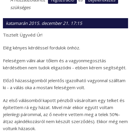
szükséges
katamarán
2015. december 21. 17:15
Tisztelt Ügyvéd Úr!
Elég kényes kérdéssel fordulok önhöz.
Feleségem válni akar tőlem és a vagyonmegosztás
kérdésében nem tudok eligazódni - ebben kérem segítségét.
Előző házasságomból jelentős igazolható vagyonnal szálltam
ki - a válás oka a mostani feleségem volt.
Az első válásomból kapott pénzből vásároltam egy telket és
építettem rá egy házat. Mivel már ekkor együtt voltam
jelenlegi párommal, az ő nevére vettem meg a telek 50%-
át(az ajándékozásról nem készült szerződés). Ekkor még nem
voltunk házasok.