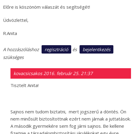
Előre is köszönöm válaszát és segítségét!
Üdvözlettel,
R.Anita
regisztráció
bejelentkezés
A hozzászóláshoz
és
szükséges
kovacsicsakos
2016. február 25. 21:37
Tisztelt Anita!
Sajnos nem tudom biztatni, mert jogszerű a döntés. Ön
nem minősült biztosítottnak ezért nem járnak a juttatások.
A második gyermekére sem fog járni sajnos. Be kellene
fizetnie a társadalombiztosítási járulékokat egy évre,