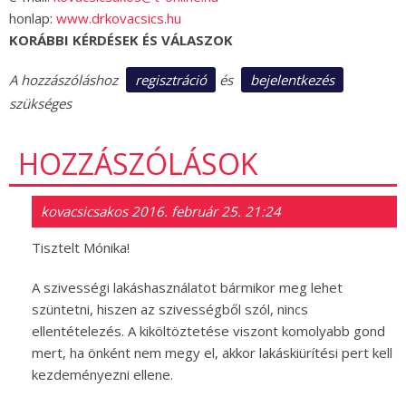
honlap:
www.drkovacsics.hu
KORÁBBI KÉRDÉSEK ÉS VÁLASZOK
regisztráció
bejelentkezés
A hozzászóláshoz
és
szükséges
HOZZÁSZÓLÁSOK
kovacsicsakos
2016. február 25. 21:24
Tisztelt Mónika!
A szivességi lakáshasználatot bármikor meg lehet
szüntetni, hiszen az szivességből szól, nincs
ellentételezés. A kiköltöztetése viszont komolyabb gond
mert, ha önként nem megy el, akkor lakáskiürítési pert kell
kezdeményezni ellene.