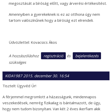
megosztását a bíróság előtt, vagy árverési értékesítést.
Amennyiben a gyerekeknek is ez az otthona úgy nem
tartom valószínűnek hogy a bíróság ezt elrendeli.
Üdvözlettel: Kovacsics Ákos
regisztráció
bejelentkezés
A hozzászóláshoz
és
szükséges
KIDA1987
2015. december 30. 16:54
Tisztelt Ügyvéd Úr!
A férjemmel megromlott a házasságunk, mindennapos
veszekedések, nemrég fizikailag is bántalmazott, de úgy,
hogy nem tudom bizonyítani. Van két 2 éves ikerfiam akik