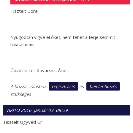
Tisztelt Dóra!
Nyugodtan vigye el őket, nem tehet a férje semmit
hivatalosan.
Üdvözlettel: Kovacsics Ákos
regisztráció
bejelentkezés
A hozzászóláshoz
és
szükséges
VIKITO
2016. január 03. 08:29
Tisztelt Ügyvéd Úr