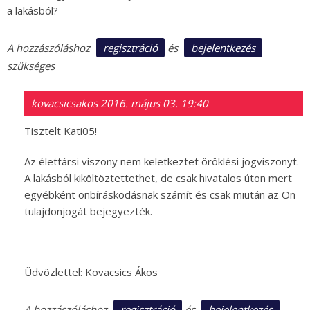
a lakásból?
regisztráció
bejelentkezés
A hozzászóláshoz
és
szükséges
kovacsicsakos
2016. május 03. 19:40
Tisztelt Kati05!
Az élettársi viszony nem keletkeztet öröklési jogviszonyt.
A lakásból kiköltöztettethet, de csak hivatalos úton mert
egyébként önbíráskodásnak számít és csak miután az Ön
tulajdonjogát bejegyezték.
Üdvözlettel: Kovacsics Ákos
regisztráció
bejelentkezés
A hozzászóláshoz
és