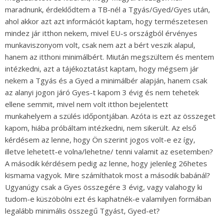
maradnunk, érdeklődtem a TB-nél a Tgyás/Gyed/Gyes után,
ahol akkor azt azt információt kaptam, hogy természetesen
mindez jár itthon nekem, mivel EU-s országból érvényes
munkaviszonyom volt, csak nem azt a bért veszik alapul,
hanem az itthoni minimálbért. Miután megszültem és mentem
intézkedni, azt a tájékoztatást kaptam, hogy mégsem jár
nekem a Tgyás és a Gyed a minimálbér alapján, hanem csak
az alanyi jogon járó Gyes-t kapom 3 évig és nem tehetek
ellene semmit, mivel nem volt itthon bejelentett
munkahelyem a szülés időpontjában. Azóta is ezt az összeget
kapom, hiába próbáltam intézkedni, nem sikerült. Az első
kérdésem az lenne, hogy Ön szerint jogos volt-e ez így,
illetve lehetett-e volna/lehetne/ tenni valamit az esetemben?
A második kérdésem pedig az lenne, hogy jelenleg 26hetes
kismama vagyok. Mire számíthatok most a második babánál?
Ugyanúgy csak a Gyes összegére 3 évig, vagy valahogy ki
tudom-e küszöbölni ezt és kaphatnék-e valamilyen formában
legalább minimális összegű Tgyást, Gyed-et?