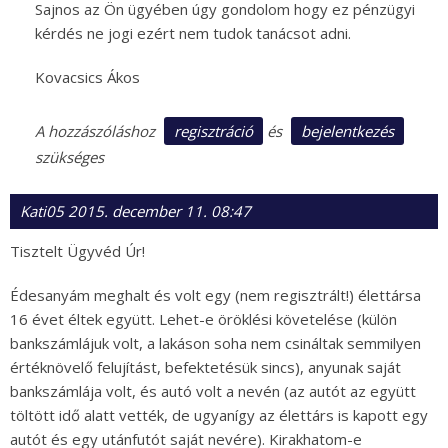
Sajnos az Ön ügyében úgy gondolom hogy ez pénzügyi
kérdés ne jogi ezért nem tudok tanácsot adni.
Kovacsics Ákos
regisztráció
bejelentkezés
A hozzászóláshoz
és
szükséges
Kati05
2015. december 11. 08:47
Tisztelt Ügyvéd Úr!
Édesanyám meghalt és volt egy (nem regisztrált!) élettársa
16 évet éltek együtt. Lehet-e öröklési követelése (külön
bankszámlájuk volt, a lakáson soha nem csináltak semmilyen
értéknövelő felujítást, befektetésük sincs), anyunak saját
bankszámlája volt, és autó volt a nevén (az autót az együtt
töltött idő alatt vették, de ugyanígy az élettárs is kapott egy
autót és egy utánfutót saját nevére). Kirakhatom-e