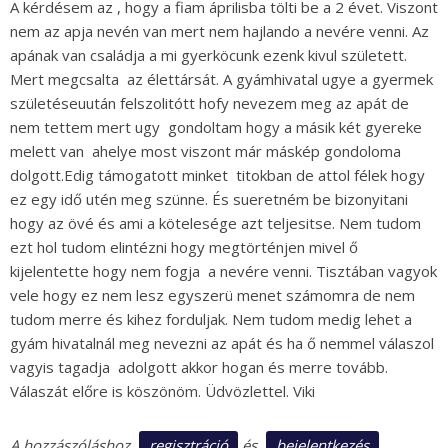
A kérdésem az , hogy a fiam áprilisba tölti be a 2 évet. Viszont
nem az apja nevén van mert nem hajlando a nevére venni. Az
apának van családja a mi gyerköcunk ezenk kivul született.
Mert megcsalta az élettársát. A gyámhivatal ugye a gyermek
születéseuután felszolitótt hofy nevezem meg az apát de
nem tettem mert ugy gondoltam hogy a másik két gyereke
melett van ahelye most viszont már máskép gondoloma
dolgott.Edig támogatott minket titokban de attol félek hogy
ez egy idő utén meg szünne. És sueretném be bizonyitani
hogy az övé és ami a kötelesége azt teljesitse. Nem tudom
ezt hol tudom elintézni hogy megtörténjen mivel ő
kijelentette hogy nem fogja a nevére venni. Tisztában vagyok
vele hogy ez nem lesz egyszerü menet számomra de nem
tudom merre és kihez forduljak. Nem tudom medig lehet a
gyám hivatalnál meg nevezni az apát és ha ő nemmel válaszol
vagyis tagadja adolgott akkor hogan és merre tovább.
Válaszát előre is köszönöm. Üdvözlettel. Viki
regisztráció
bejelentkezés
A hozzászóláshoz
és