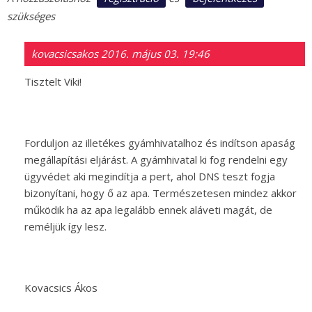
szükséges
kovacsicsakos
2016. május 03. 19:46
Tisztelt Viki!
Forduljon az illetékes gyámhivatalhoz és indítson apaság
megállapítási eljárást. A gyámhivatal ki fog rendelni egy
ügyvédet aki megindítja a pert, ahol DNS teszt fogja
bizonyítani, hogy ő az apa. Természetesen mindez akkor
működik ha az apa legalább ennek aláveti magát, de
reméljük így lesz.
Kovacsics Ákos