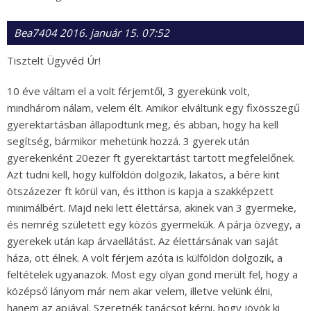
Bea7404
2016. január 15. 07:52
Tisztelt Ügyvéd Úr!
10 éve váltam el a volt férjemtől, 3 gyerekünk volt,
mindhárom nálam, velem élt. Amikor elváltunk egy fixösszegű
gyerektartásban állapodtunk meg, és abban, hogy ha kell
segítség, bármikor mehetünk hozzá. 3 gyerek után
gyerekenként 20ezer ft gyerektartást tartott megfelelőnek.
Azt tudni kell, hogy külföldön dolgozik, lakatos, a bére kint
ötszázezer ft körül van, és itthon is kapja a szakképzett
minimálbért. Majd neki lett élettársa, akinek van 3 gyermeke,
és nemrég született egy közös gyermekük. A párja özvegy, a
gyerekek után kap árvaellátást. Az élettársának van saját
háza, ott élnek. A volt férjem azóta is külföldön dolgozik, a
feltételek ugyanazok. Most egy olyan gond merült fel, hogy a
középső lányom már nem akar velem, illetve velünk élni,
hanem az apjával. Szeretnék tanácsot kérni, hogy jövök ki