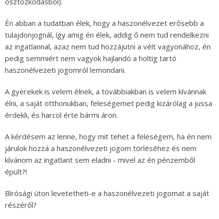
osztozkodásból).
Én abban a tudatban élek, hogy a haszonélvezet erősebb a
tulajdonjognál, így amig én élek, addig ő nem tud rendelkezni
az ingatlannal, azaz nem tud hozzájutni a vélt vagyonához, én
pedig semmiért nem vagyok hajlandó a holtig tartó
haszonélvezeti jogomról lemondani.
A gyerekek is velem élnek, a továbbiakban is velem kívánnak
élni, a saját otthonukban, feleségemet pedig kizárólag a jussa
érdekli, és harcol érte bármi áron.
A kérdésem az lenne, hogy mit tehet a feleségem, ha én nem
járulok hozzá a haszonélvezeti jogom törléséhez és nem
kívánom az ingatlant sem eladni - mivel az én pénzemből
épült?!
Bírósági úton levetetheti-e a haszonélvezeti jogomat a saját
részéről?