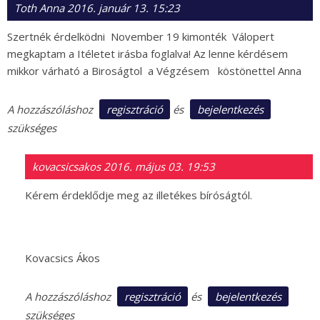
Toth Anna
2016. január 13. 15:23
Szertnék érdelködni November 19 kimonték Válopert
megkaptam a Itéletet irásba foglalva! Az lenne kérdésem
mikkor várható a Biroságtol a Végzésem köstönettel Anna
regisztráció
bejelentkezés
A hozzászóláshoz
és
szükséges
kovacsicsakos
2016. május 03. 19:53
Kérem érdeklődje meg az illetékes bíróságtól.
Kovacsics Ákos
regisztráció
bejelentkezés
A hozzászóláshoz
és
szükséges