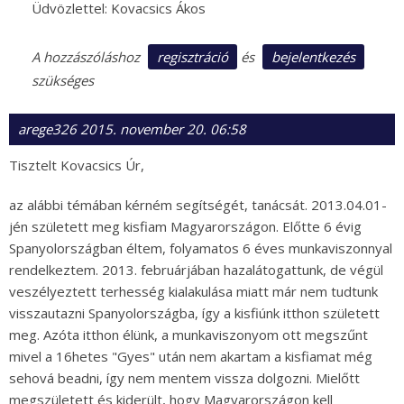
Üdvözlettel: Kovacsics Ákos
regisztráció
bejelentkezés
A hozzászóláshoz
és
szükséges
arege326
2015. november 20. 06:58
Tisztelt Kovacsics Úr,
az alábbi témában kérném segítségét, tanácsát. 2013.04.01-
jén született meg kisfiam Magyarországon. Előtte 6 évig
Spanyolországban éltem, folyamatos 6 éves munkaviszonnyal
rendelkeztem. 2013. februárjában hazalátogattunk, de végül
veszélyeztett terhesség kialakulása miatt már nem tudtunk
visszautazni Spanyolországba, így a kisfiúnk itthon született
meg. Azóta itthon élünk, a munkaviszonyom ott megszűnt
mivel a 16hetes "Gyes" után nem akartam a kisfiamat még
sehová beadni, így nem mentem vissza dolgozni. Mielőtt
megszületett és kiderült, hogy Magyarországon kell