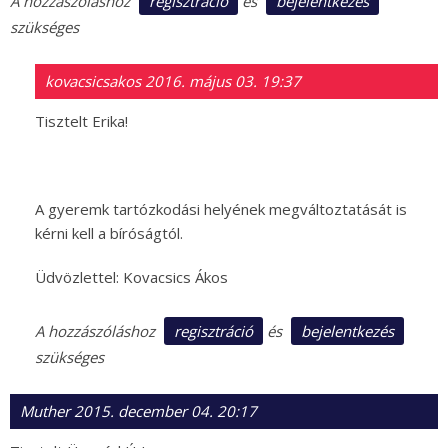
regisztráció
bejelentkezés
A hozzászóláshoz
és
szükséges
kovacsicsakos
2016. május 03. 19:37
Tisztelt Erika!
A gyeremk tartózkodási helyének megváltoztatását is
kérni kell a bíróságtól.
Üdvözlettel: Kovacsics Ákos
regisztráció
bejelentkezés
A hozzászóláshoz
és
szükséges
Muther
2015. december 04. 20:17