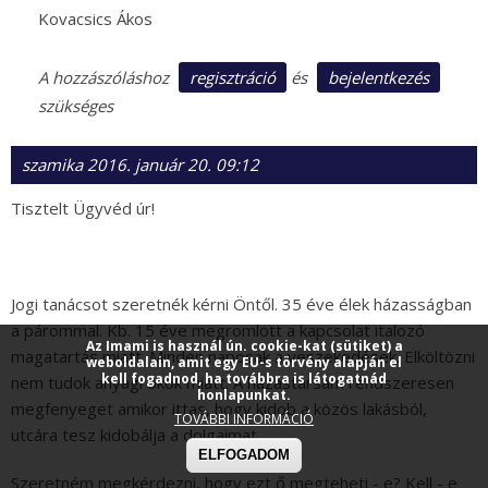
Kovacsics Ákos
regisztráció
bejelentkezés
A hozzászóláshoz
és
szükséges
szamika
2016. január 20. 09:12
Tisztelt Ügyvéd úr!
Jogi tanácsot szeretnék kérni Öntől. 35 éve élek házasságban
a párommal. Kb. 15 éve megromlott a kapcsolat italozó
Az Imami is használ ún. cookie-kat (sütiket) a
magatartás miatt. Minden naposak a veszekedések. Elköltözni
weboldalain, amit egy EU-s törvény alapján el
kell fogadnod, ha továbbra is látogatnád
nem tudok anyagi okok miatt. A házastársam rendszeresen
honlapunkat.
megfenyeget amikor ittas, hogy kidob a közös lakásból,
TOVÁBBI INFORMÁCIÓ
utcára tesz kidobálja a dolgaimat.
ELFOGADOM
Szeretném megkérdezni, hogy ezt ő megteheti - e? Kell - e