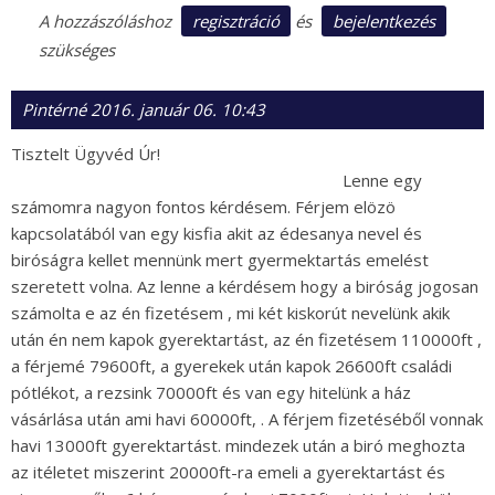
regisztráció
bejelentkezés
A hozzászóláshoz
és
szükséges
Pintérné
2016. január 06. 10:43
Tisztelt Ügyvéd Úr!
Lenne egy
számomra nagyon fontos kérdésem. Férjem elözö
kapcsolatából van egy kisfia akit az édesanya nevel és
biróságra kellet mennünk mert gyermektartás emelést
szeretett volna. Az lenne a kérdésem hogy a biróság jogosan
számolta e az én fizetésem , mi két kiskorút nevelünk akik
után én nem kapok gyerektartást, az én fizetésem 110000ft ,
a férjemé 79600ft, a gyerekek után kapok 26600ft családi
pótlékot, a rezsink 70000ft és van egy hitelünk a ház
vásárlása után ami havi 60000ft, . A férjem fizetéséből vonnak
havi 13000ft gyerektartást. mindezek után a biró meghozta
az itéletet miszerint 20000ft-ra emeli a gyerektartást és