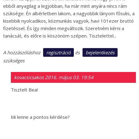
ebből anyagilag a legjobban, ha már mint anyára nincs rám
szüksége. Én albérletben lakom, a nagyobbik lányom fősulis, a
kisebbik nyolcadikos, közmunkás vagyok, havi 101ezer bruttó
fizetéssel. És így minden megváltozik. Szeretném kérni a
tanácsát, és előre is köszönöm szépen. Tisztelettel...
regisztráció
bejelentkezés
A hozzászóláshoz
és
szükséges
kovacsicsakos
2016. május 03. 19:54
Tisztelt Bea!
Mi lenne a pontos kérdése?