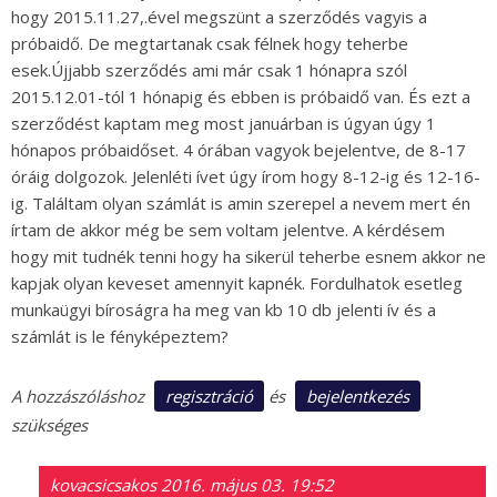
hogy 2015.11.27,.ével megszünt a szerződés vagyis a
próbaidő. De megtartanak csak félnek hogy teherbe
esek.Újjabb szerződés ami már csak 1 hónapra szól
2015.12.01-tól 1 hónapig és ebben is próbaidő van. És ezt a
szerződést kaptam meg most januárban is úgyan úgy 1
hónapos próbaidőset. 4 órában vagyok bejelentve, de 8-17
óráig dolgozok. Jelenléti ívet úgy írom hogy 8-12-ig és 12-16-
ig. Találtam olyan számlát is amin szerepel a nevem mert én
írtam de akkor még be sem voltam jelentve. A kérdésem
hogy mit tudnék tenni hogy ha sikerül teherbe esnem akkor ne
kapjak olyan keveset amennyit kapnék. Fordulhatok esetleg
munkaügyi bíroságra ha meg van kb 10 db jelenti ív és a
számlát is le fényképeztem?
regisztráció
bejelentkezés
A hozzászóláshoz
és
szükséges
kovacsicsakos
2016. május 03. 19:52