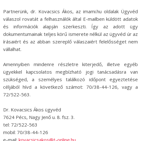
Partnerünk, dr. Kovacsics Ákos, az imami.hu oldalak Ügyvéd
válaszol rovatát a felhasználók által E-mailben küldött adatok
és információk alapján szerkeszti. Így az adott ügy
dokumentumainak teljes körű ismerete nélkül az ügyvéd úr az
írásaiért és az abban szereplő válaszaiért felelősséget nem
vállalhat.
Amennyiben mindenre részletre kiterjedő, illetve egyéb
ügyekkel kapcsolatos megbízható jogi tanácsadásra van
szükséged, a személyes találkozó időpont egyeztetése
céljából hívd a következő számot: 70/38-44-126, vagy a
72/522-563.
Dr. Kovacsics Ákos ügyvéd
7624 Pécs, Nagy Jenő u. 8. fsz. 3.
tel: 72/522-563
mobil: 70/38-44-126
e-mail:
kovacsicsakos@t-online.hu