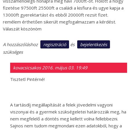
visszamenőleg6 hónapra még havi 7000ft-ot. Holott a hölgy
fizetése 97500ft 25500ft a családi a kisfiura és ugye kapja a
13000ft gyerektartást és ebből 20000ft rezsit fizet.
remélem érthetően sikerült megfogalmazzam a kérdést.
Válaszát köszönöm
regisztráció
bejelentkezés
A hozzászóláshoz
és
szükséges
kovacsicsakos
2016. május 03. 19:49
Tisztetl Pintérné!
A tartásdíj megállapítását a felek jövedelmi vagyoni
viszonyai és a gyermek szükségeletei határozzák meg, ha
nem megfelelő a döntés meg kellett volna fellebbezni.
Sajnos nem tudom megmondani ezen adatokból, hogy a