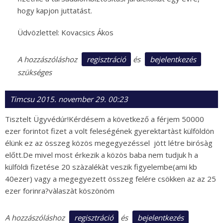
hogy kapjon juttatást.
Üdvözlettel: Kovacsics Ákos
regisztráció
bejelentkezés
A hozzászóláshoz
és
szükséges
Timcsu
2015. november 29. 00:23
Tisztelt Ügyvédúr!Kérdésem a következő a férjem 50000
ezer forintot fizet a volt feleségének gyerektartàst külföldön
élünk ez az összeg közös megegyezéssel jött létre birósàg
előtt.De mivel most érkezik a közös baba nem tudjuk h a
külföldi fizetése 20 szàzalékàt veszik figyelembe(ami kb
40ezer) vagy a megegyezett összeg felére csökken az az 25
ezer forinra?vàlaszàt köszönöm
regisztráció
bejelentkezés
A hozzászóláshoz
és