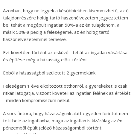
Azonban, hogy ne legyek a későbbiekben kisemmizhető, az ő
tulajdonrészére holtig tartó haszonélvezetem jegyeztettem
be, tehát a megépült ingatlan 50%-a az én tulajdonom, a
másik 50%-a pedig a feleségemé, az én holtig tartó
haszonélvezetemmel terhelve.
Ezt követően történt az esküvő - tehát az ingatlan vásárlása
és építése még a házasság előtt történt.
Ebből a házasságból született 2 gyermekünk.
Feleségem 1 éve elköltözött otthonról, a gyerekeket is csak
ritkán látogatja, viszont követeli az ingatlan felének az értékét
- minden kompromisszum nélkül.
A sors fintora, hogy házasságunk alatt egyetlen forintot nem
tett bele az ingatlanba, maga az ingatlan is kizárólag az én
pénzemből épült (előző házasságomból történt