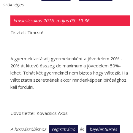
szükséges
kovacsicsakos
2016. május 03. 19:36
Tisztelt Timcsu!
A gyermektartásdíj gyermekenként a jövedelem 20% -
20% át kitevő összeg de maximum a jövedelem 50%-
lehet. Tehát két gyermeknél nem biztos hogy változik. Ha
változtatni szeretnének akkor mindenképpen bírósághoz
kell fordulni.
Üdvözlettel: Kovacsics Ákos
regisztráció
bejelentkezés
A hozzászóláshoz
és