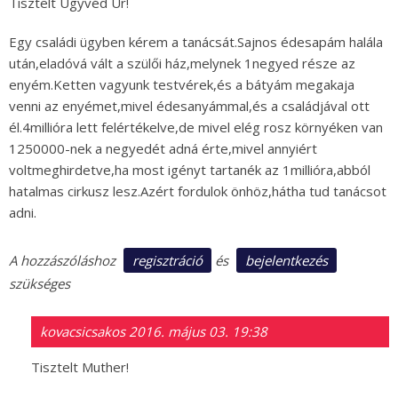
Tisztelt Ügyvéd Úr!
Egy családi ügyben kérem a tanácsát.Sajnos édesapám halála
után,eladóvá vált a szülői ház,melynek 1negyed része az
enyém.Ketten vagyunk testvérek,és a bátyám megakaja
venni az enyémet,mivel édesanyámmal,és a családjával ott
él.4millióra lett felértékelve,de mivel elég rosz környéken van
1250000-nek a negyedét adná érte,mivel annyiért
voltmeghirdetve,ha most igényt tartanék az 1millióra,abból
hatalmas cirkusz lesz.Azért fordulok önhöz,hátha tud tanácsot
adni.
regisztráció
bejelentkezés
A hozzászóláshoz
és
szükséges
kovacsicsakos
2016. május 03. 19:38
Tisztelt Muther!