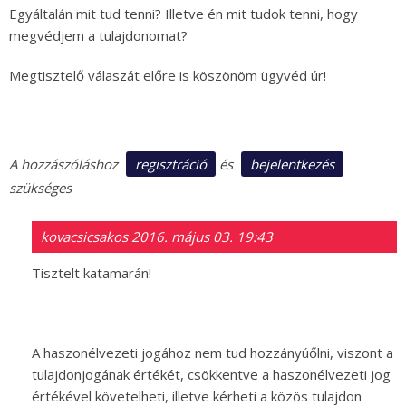
Egyáltalán mit tud tenni? Illetve én mit tudok tenni, hogy
megvédjem a tulajdonomat?
Megtisztelő válaszát előre is köszönöm ügyvéd úr!
regisztráció
bejelentkezés
A hozzászóláshoz
és
szükséges
kovacsicsakos
2016. május 03. 19:43
Tisztelt katamarán!
A haszonélvezeti jogához nem tud hozzányúőlni, viszont a
tulajdonjogának értékét, csökkentve a haszonélvezeti jog
értékével követelheti, illetve kérheti a közös tulajdon