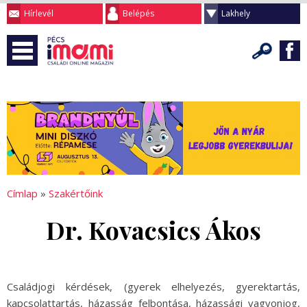
Hírlevél
Belépés
Lakhely
Címlap
»
Szakértőink
Dr. Kovacsics Ákos
Családjogi kérdések, (gyerek elhelyezés, gyerektartás,
kapcsolattartás, házasság felbontása, házassági vagyonjog,