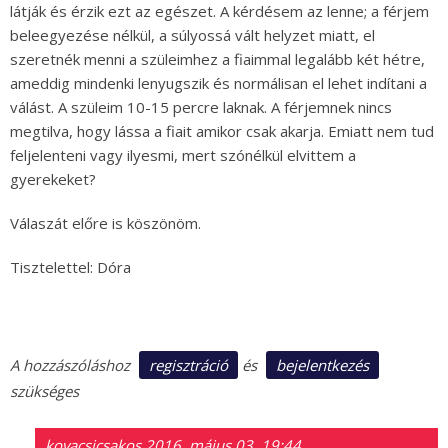
látják és érzik ezt az egészet. A kérdésem az lenne; a férjem
beleegyezése nélkül, a súlyossá vált helyzet miatt, el
szeretnék menni a szüleimhez a fiaimmal legalább két hétre,
ameddig mindenki lenyugszik és normálisan el lehet indítani a
válást. A szüleim 10-15 percre laknak. A férjemnek nincs
megtilva, hogy lássa a fiait amikor csak akarja. Emiatt nem tud
feljelenteni vagy ilyesmi, mert szónélkül elvittem a
gyerekeket?
Válaszát előre is köszönöm.
Tisztelettel: Dóra
regisztráció
bejelentkezés
A hozzászóláshoz
és
szükséges
kovacsicsakos
2016. május 03. 19:44