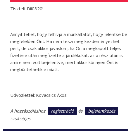
Tisztelt Dii0820!
Annyit tehet, hogy felhívja a munkáltatót, hogy jelentse be
megfelelően Önt. Ha nem teszi meg kezdeményezhet
pert, de csak akkor javaslom, ha Ön a megkapott teljes
fizetése után megfizette a járulékokat, az a rész után is
amire nem volt bejelentve, mert akkor könnyen Önt is
megbüntethetik e miatt.
Üdvözlettel: Kovacsics Ákos
regisztráció
bejelentkezés
A hozzászóláshoz
és
szükséges