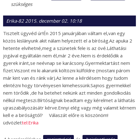
szükséges
Erika-82
2015. december 02. 10:18
Tisztelt ügyvéd úr!Én 2015 januárjában váltam el,van egy
közös kislányunk akit nálam helyezett el a bíróság.Az apuka 2
hetente elvihetné,meg a szünetek fele is az övé.Láthatási
jogával egyáltalán nem él,már 2 éve.Nem is érdeklődik a
gyerek iránt,se neévnap se karácsony.Gyermektartást nem
fizet.Viszont mi ki akarunk költözni külföldre (mostani párom
már kint van és ránk vár).Az lenne a kérdésem hogy tudom
elintézni hogy törvényesen kimehessünk.Sajnos gyermekkel
nem törődik ,de ha betehet nekünk azt minden gondolkodás
nélkül megteszi.Bírtóságnak beadtam egy kérelmet a láthatás
ujraszabályozásátr kérve.Ennyi elég vagy még valamit kérnem
kell e a biróságtól? Válaszát előre is köszönöm!
üdvözlet
tel:Erika