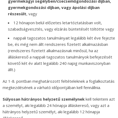
gyermekágyi segélyben/csecsemőgondozási díjban,
gyermekgondozási díjban, vagy ápolási díjban
részesült
, vagy
12 hónapon belül előzetes letartóztatásban volt,
szabadságvesztés, vagy elzárás büntetését töltötte vagy
nappali tagozatos tanulmányait legalább két éve fejezte
be, és még nem állt rendszeres fizetett alkalmazásban
(rendszeres fizetett alkalmazásnak minősül, ha az
álláskereső a nappali tagozatos tanulmányok befejezését
követő két év alatt legalább 240 napig munkaviszonyban
állt.)
Az 1-8. pontban meghatározott feltételeknek a foglalkoztatás
megkezdésének a várható időpontjában kell fennállnia.
Súlyosan hátrányos helyzetű személynek
kell tekinteni azt
a személyt, aki legalább 24 hónapja álláskereső, vagy azt a
hátrányos helyzetű személyt, aki legalább 12 hónapja