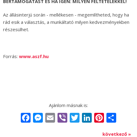
BÉRTÁMOGATÁST ÉS HA IGEN: MILYEN FELTÉTELEKKEL!
Az állásinterjú során - mellékesen - megemlítheted, hogy ha
rád esik a választás, a munkáltató milyen kedvezményekben
részesülhet.
Forrás:
www.aszf.hu
Facebook
Messenger
Email
Viber
Twitter
LinkedIn
Pintere
Sha
következő »