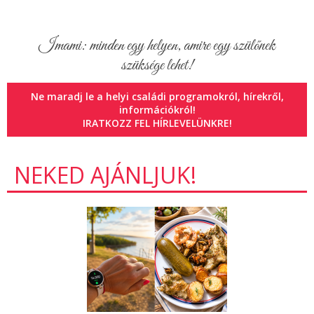
Imami: minden egy helyen, amire egy szülőnek
szüksége lehet!
Ne maradj le a helyi családi programokról, hírekről,
információkról!
IRATKOZZ FEL HÍRLEVELÜNKRE!
NEKED AJÁNLJUK!