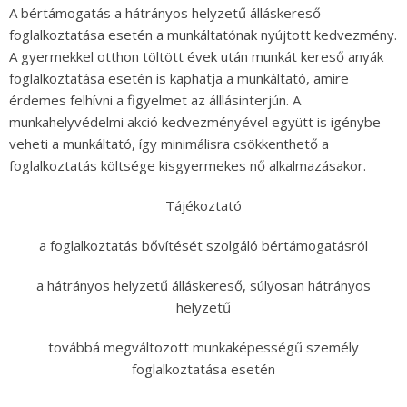
A bértámogatás a hátrányos helyzetű álláskereső
foglalkoztatása esetén a munkáltatónak nyújtott kedvezmény.
A gyermekkel otthon töltött évek után munkát kereső anyák
foglalkoztatása esetén is kaphatja a munkáltató, amire
érdemes felhívni a figyelmet az álllásinterjún. A
munkahelyvédelmi akció kedvezményével együtt is igénybe
veheti a munkáltató, így minimálisra csökkenthető a
foglalkoztatás költsége kisgyermekes nő alkalmazásakor.
Tájékoztató
a foglalkoztatás bővítését szolgáló bértámogatásról
a hátrányos helyzetű álláskereső, súlyosan hátrányos
helyzetű
továbbá megváltozott munkaképességű személy
foglalkoztatása esetén