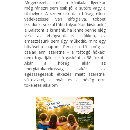
Megérkezett ismét a kánikula. Ilyenkor
még ránézni sem esik jól a sütőre vagy a
tűzhelyre. A szervezetünk a hőség elleni
védekezéssel van elfoglalva, többet
izzadunk, sokkal több folyadékot kívánunk (
a Balatont is kiinnánk, ha lenne benne elég
víz), az étvágyunk is csökken, az
emésztésünk sem úgy működik, mint egy
hűvösebb napon. Persze ettől még a
család enni szeretne – a "tátogó fiókák"
nem fogadják el kifogásként a 38 fokot.
Akár a hőség, akár az
energiatakarékosság, akár az
egészségesebb étkezés miatt szeretnél
változtatni, a nyár és a hőség erre
tökéletes alkalom.