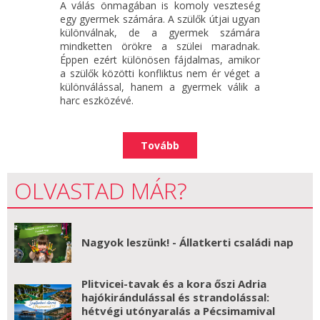
A válás önmagában is komoly veszteség
egy gyermek számára. A szülők útjai ugyan
különválnak, de a gyermek számára
mindketten örökre a szülei maradnak.
Éppen ezért különösen fájdalmas, amikor
a szülők közötti konfliktus nem ér véget a
különválással, hanem a gyermek válik a
harc eszközévé.
Tovább
OLVASTAD MÁR?
Nagyok leszünk! - Állatkerti családi nap
Plitvicei-tavak és a kora őszi Adria
hajókirándulással és strandolással:
hétvégi utónyaralás a Pécsimamival