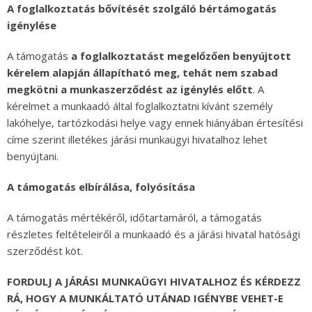
A foglalkoztatás bővítését szolgáló bértámogatás
igénylése
A támogatás
a foglalkoztatást megelőzően benyújtott
kérelem alapján állapítható meg, tehát nem szabad
megkötni a munkaszerződést az igénylés előtt
. A
kérelmet a munkaadó által foglalkoztatni kívánt személy
lakóhelye, tartózkodási helye vagy ennek hiányában értesítési
címe szerint illetékes járási munkaügyi hivatalhoz lehet
benyújtani.
A támogatás elbírálása, folyósítása
A támogatás mértékéről, időtartamáról, a támogatás
részletes feltételeiről a munkaadó és a járási hivatal hatósági
szerződést köt.
FORDULJ A JÁRÁSI MUNKAÜGYI HIVATALHOZ ÉS KÉRDEZZ
RÁ, HOGY A MUNKÁLTATÓ UTÁNAD IGÉNYBE VEHET-E