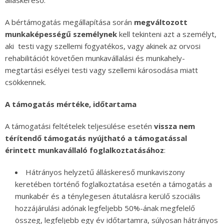
álláskereső.
A bértámogatás megállapítása során
megváltozott
munkaképességű személynek
kell tekinteni azt a személyt,
aki testi vagy szellemi fogyatékos, vagy akinek az orvosi
rehabilitációt követően munkavállalási és munkahely-
megtartási esélyei testi vagy szellemi károsodása miatt
csökkennek.
A támogatás mértéke, időtartama
A támogatási feltételek teljesülése esetén
vissza nem
térítendő támogatás nyújtható a támogatással
érintett munkavállaló foglalkoztatásához
:
Hátrányos helyzetű álláskereső munkaviszony
keretében történő foglalkoztatása esetén a támogatás a
munkabér és a ténylegesen átutalásra kerülő szociális
hozzájárulási adónak legfeljebb 50%-ának megfelelő
összeg, legfeljebb egy év időtartamra, súlyosan hátrányos