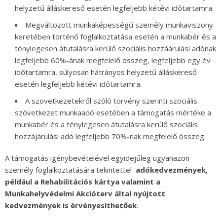
helyzetű álláskereső esetén legfeljebb kétévi időtartamra.
Megváltozott munkaképességű személy munkaviszony
keretében történő foglalkoztatása esetén a munkabér és a
ténylegesen átutalásra kerülő szociális hozzáárulási adónak
legfeljebb 60%-ának megfelelő összeg, legfeljebb egy év
időtartamra, súlyosan hátrányos helyzetű álláskereső
esetén legfeljebb kétévi időtartamra.
A szövetkezetekről szóló törvény szerinti szociális
szövetkezet munkaadó esetében a támogatás mértéke a
munkabér és a ténylegesen átutalásra kerülő szociális
hozzájárulási adó legfeljebb 70%-nak megfelelő összeg.
A támogatás igénybevételével egyidejűleg ugyanazon
személy foglalkoztatására tekintettel
adókedvezmények,
például a Rehabilitációs kártya valamint a
Munkahelyvédelmi Akcióterv által nyújtott
kedvezmények is érvényesíthetőek
.