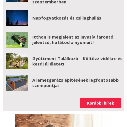
szeptemberben
Napfogyatkozás és csillaghullás
Itthon is megjelent az invazív farontó,
jelentsd, ha látod a nyomait!
Gyüttment Találkozó – Költözz vidékre és
kezdj új életet!
A lemezgarázs építésének legfontosabb
szempontjai
Korábbi hírek