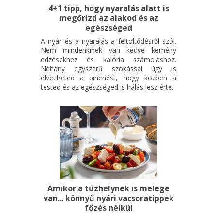
4+1 tipp, hogy nyaralás alatt is
megőrizd az alakod és az
egészséged
A nyár és a nyaralás a feltöltődésről szól.
Nem mindenkinek van kedve kemény
edzésekhez és kalória számoláshoz.
Néhány egyszerű szokással úgy is
élvezheted a pihenést, hogy közben a
tested és az egészséged is hálás lesz érte.
Amikor a tűzhelynek is melege
van... könnyű nyári vacsoratippek
főzés nélkül