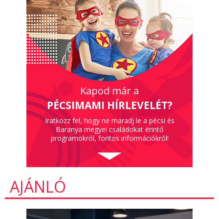
Kapod már a
PÉCSIMAMI HÍRLEVELÉT?
Iratkozz fel, hogy ne maradj le a pécsi és
Baranya megyei családokat érintő
programokról, fontos információkról!
AJÁNLÓ